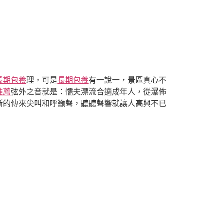
長期包養
理，可是
長期包養
有一說一，景區真心不
推薦
弦外之音就是：懦夫漂流合適成年人，從瀑佈
斷的傳來尖叫和呼籲聲，聽聽聲響就讓人高興不已