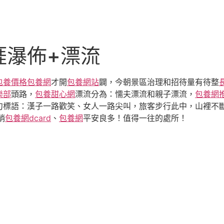
涯瀑佈+漂流
包養價格
包養網
才開
包養網站
闢，今朝景區治理和招待量有待整
樂部
頭路，
包養甜心網
漂流分為：懦夫漂流和親子漂流，
包養網
句標語：漢子一路歡笑、女人一路尖叫，旅客步行此中，山裡不
峭
包養網dcard
、
包養網
平安良多！值得一往的處所！