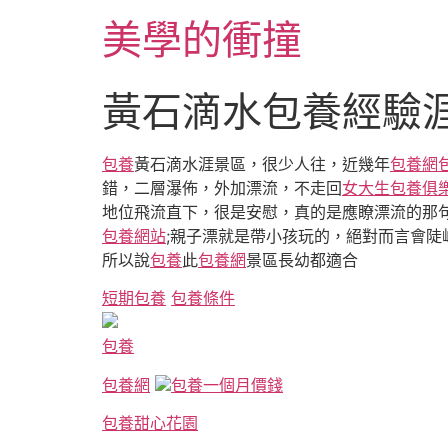
跳
美學的衝撞
至
主
要
黃石滴水包養經驗
內
容
包養
黃石滴水涯景區，很少人往，近幾年
包養網
錯，二層瀑佈，外加漂流，不走回
女大生包養俱
地位飛流直下，很是安慰，真的是應瞭漂流的那
包養網站
;親子漂就是帶小孩玩的，絕對而言會陡
所以說
包養
此
包養網
景區長幼都適合
短期包養
包養條件
包養
包養網
包養一個月價錢
包養
甜心花園