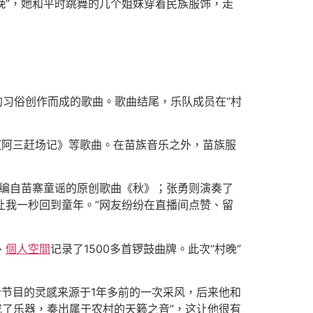
晚”，她和平时跳舞的几个姐妹穿着民族服饰，走
福的习俗创作而成的歌曲。歌曲结尾，乐队成员在“村
《阿三赶场记》等歌曲。在苗族音乐之外，苗族服
了改编自苗寨童谣的原创歌曲《秋》；张勇则演奏了
让我一秒回到童年。”网友纷纷在直播间点赞、留
、
個人空間
记录了1500多首锣鼓曲牌。此次“村晚”
这个节目的灵感来源于1年多前的一次采风，后来他和
成了乐器，奏出属于农村的天籁之音”，这让他很有