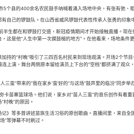
汾市5个县的400余名农民鼓手呐喊着涌入场地中央，有张有弛
都有自己的锣鼓队。在山西省威风锣鼓代表性传承人张勇的印象
，前半生都在和锣鼓打交道，新冠疫情期间才开始接触直播。现在他
，这是他“人生中第一次摸鼓槌的地方”。在他看来，场地条件更
加持的“村晚”吸引了三四百名村民来到现场观演。开场2个节目
接连上演，舞台两侧原本留给演员上下台的“空档”都挤满了观众，
人三蛮”带来的“我在家乡‘蛮’好的”与这场“鼓声里的临汾”同步举
镇夯卡苗寨篮球场。他们说，家乡对“苗人三蛮”的音乐创作有着
“村晚”的原因。
场记》等多首讲述苗族生活习俗的原创歌曲。直播间里，来自全国
现场”等弹幕不时刷过。