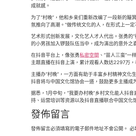
成就感。
为了“村晚”，他和乡亲们重新改编了一段新的簸箕音
氛推向了高潮。“做传统文化的人，在形式上一定
艺术形式创新发展，文化艺人才人代出。张勇的“
的小男孩加入锣鼓队伍当中，成为演出的意外之
在抖音平台上，像张勇
私密空間
、“苗人三蛮”一
主题直播在抖音上演，累计观看人数达2297万，相
主播办“村晚”，一方面有助于丰富乡村精神文化
抖音将与中国文化馆协会一道，鼓励更多主播成为
据悉，1月中旬，“我要办村晚”乡村文化能人抖
持、运营培训等资源以及抖音直播联合中国文化馆
發佈留言
發佈留言必須填寫的電子郵件地址不會公開。
必