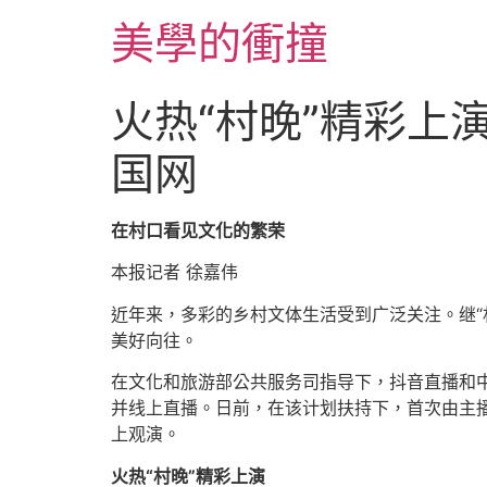
跳
美學的衝撞
至
主
要
火热“村晚”精彩上
內
容
国网
在村口看见文化的繁荣
本报记者 徐嘉伟
近年来，多彩的乡村文体生活受到广泛关注。继“村
美好向往。
在文化和旅游部公共服务司指导下，抖音直播和中
并线上直播。日前，在该计划扶持下，首次由主播
上观演。
火热“村晚”精彩上演