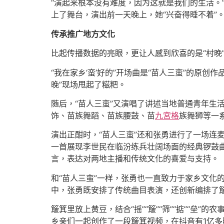
“演起来根本没有难度，因为这就是我们的生活。
上了舞台，演出前一天晚上，她“兴奋得睡不着”
传承推广地方文化
比起传播数据的亮眼，更让人感到欣喜的是“村晚
“我在家乡‘蛮’好的”开场曲是“苗人三蛮”的原
晚”现场甩起了糍粑。
随后，“苗人三蛮”又演唱了讲述当地普通青年生
饰、苗族舞蹈、苗族腰鼓、苗
九宮格
族舞狮等一
演出正酣时，“苗人三蛮”还和张勇进行了一场连麦
一首展现李世民在临汾练兵壮阔场面的经典锣鼓曲
言，表达对两地主播和传统文化的喜爱与支持。
和“苗人三蛮”一样，张勇也一直致力于家乡文化的
中，张勇既安排了传统曲目表演，还创新编排了簸
簸箕里放上黄豆，结合“摇”“簸”“筛”“掂”“
乡亲们一起创作了一段簸箕视频，在抖音有1亿多