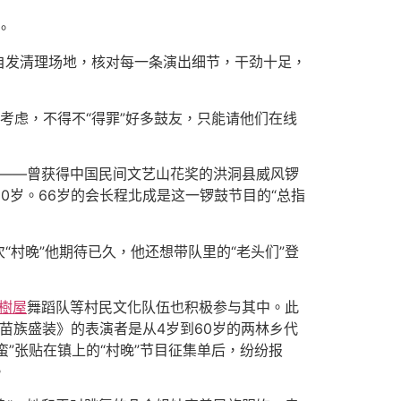
。
自发清理场地，核对每一条演出细节，干劲十足，
考虑，不得不“得罪”好多鼓友，只能请他们在线
伍——曾获得中国民间文艺山花奖的洪洞县威风锣
0岁。66岁的会长程北成是这一锣鼓节目的“总指
“村晚”他期待已久，他还想带队里的“老头们”登
樹屋
舞蹈队等村民文化队伍也积极参与其中。此
苗族盛装》的表演者是从4岁到60岁的两林乡代
”张贴在镇上的“村晚”节目征集单后，纷纷报
。