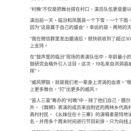
“村晚”不仅是把舞台搭在村口，演员队伍更是要以
演出前一天，临汾和凤凰县一个下雪，一个下雨
因为“这是属于自己的盛会”。幸运的是，两地的
“我在微信群里发出邀请后，很快就收到了超过3
上支持。
在“鼓声里的临汾”现场的表演队伍中，年龄最小
鼓研究会格外引人注目。这次，19名来自洪洞县
挥”。
“威风锣鼓，就是我们老一辈身上流淌的血液。”程
上更多舞台，“打”出更多的威风。
“苗人三蛮”筹办的“村晚”中，除了他们自己，
外，《舞狮》表演的成员来自附近的两林乡代高村
高村村民，《幺妹住在十三寨》的演唱者是特地请
名，并用多个周末时间进行节目彩排，只为向线