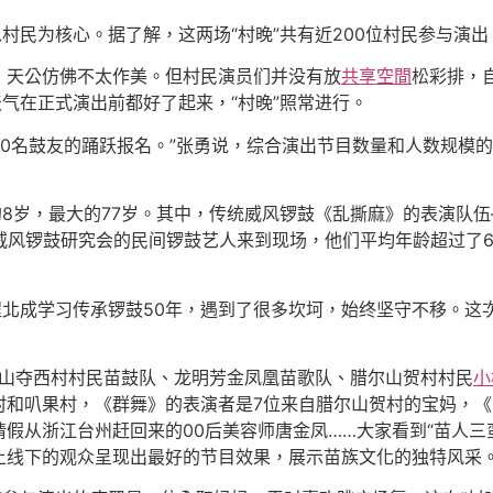
村民为核心。据了解，这两场“村晚”共有近200位村民参与演出
，天公仿佛不太作美。但村民演员们并没有放
共享空間
松彩排，
天气在正式演出前都好了起来，“村晚”照常进行。
00名鼓友的踊跃报名。”张勇说，综合演出节目数量和人数规模的
的8岁，最大的77岁。其中，传统威风锣鼓《乱撕麻》的表演队
威风锣鼓研究会的民间锣鼓艺人来到现场，他们平均年龄超过了6
北成学习传承锣鼓50年，遇到了很多坎坷，始终坚守不移。这次
腊尔山夺西村村民苗鼓队、龙明芳金凤凰苗歌队、腊尔山贺村村民
小
和叭果村，《群舞》的表演者是7位来自腊尔山贺村的宝妈，《
假从浙江台州赶回来的00后美容师唐金凤……大家看到“苗人三蛮
上线下的观众呈现出最好的节目效果，展示苗族文化的独特风采