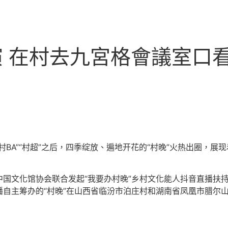
演 在村去九宮格會議室口
BA”“村超”之后，四季绽放、遍地开花的“村晚”火热出圈，
国文化馆协会联合发起“我要办村晚”乡村文化能人抖音直播扶持
自主筹办的“村晚”在山西省临汾市泊庄村和湖南省凤凰市腊尔山