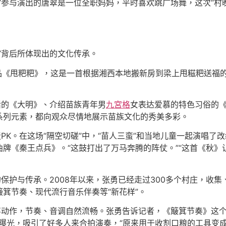
”参与演出的唐翠是一位全职妈妈，平时喜欢跳广场舞，这次“村
。
”背后所体现出的文化传承。
创作品《甩粑粑》，这是一首根据湘西本地搬新房到梁上甩糍粑送
活的《大明》、介绍苗族青年男
九宮格
女表达爱慕的特色习俗的
系列元素，都向观众尽情地展示苗族文化的秀美多彩。
PK。在这场“隔空切磋”中，“苗人三蛮”和当地儿童一起演唱
牌《秦王点兵》。“这鼓打出了万马奔腾的阵仗。”“这首《秋》
保护与传承。2008年以来，张勇已经走过300多个村庄，收集
箕节奏、现代流行音乐伴奏等“新花样”。
垒”的农事动作，节奏、音调自然流畅。张勇告诉记者，《簸箕节奏》
曝光，吸引了好多人来合拍演奏，“原来用于收割口粮的工具变