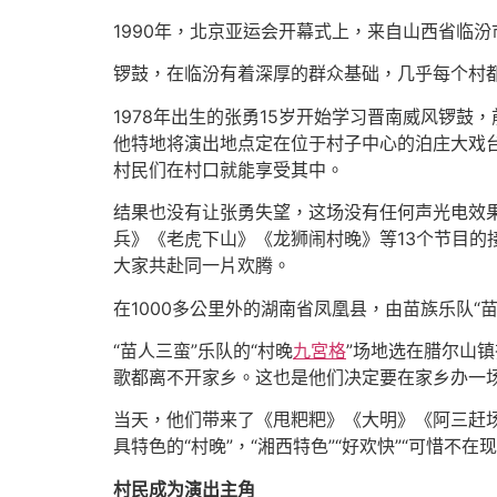
1990年，北京亚运会开幕式上，来自山西省临
锣鼓，在临汾有着深厚的群众基础，几乎每个村
1978年出生的张勇15岁开始学习晋南威风锣鼓
他特地将演出地点定在位于村子中心的泊庄大戏台
村民们在村口就能享受其中。
结果也没有让张勇失望，这场没有任何声光电效果
兵》《老虎下山》《龙狮闹村晚》等13个节目的
大家共赴同一片欢腾。
在1000多公里外的湖南省凤凰县，由苗族乐队“苗
“苗人三蛮”乐队的“村晚
九宮格
”场地选在腊尔山
歌都离不开家乡。这也是他们决定要在家乡办一场
当天，他们带来了《甩粑粑》《大明》《阿三赶
具特色的“村晚”，“湘西特色”“好欢快”“可惜不在
村民成为演出主角