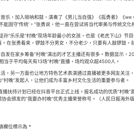
乐，加入唢呐和鼓，演奏了《男儿当自强》《孤勇者》《we will
不能固守‘传统’。”张勇说，他一直在尝试将当代审美与传统文
徒孙”乐乐是“村晚”现场年龄最小的女孩，也是《老虎下山》节目
喜。在张勇看来，锣鼓不分男女，不分老少，只要有人敲锣鼓，
样自发在家乡筹备“村晚”演出的才艺主播还有很多。数据显示，2022
当于平均每天有13场“村晚”直播，场均观众超4500人。
生活，另一方面也让地方特色艺术表演通过直播被更多网友关注
“村晚”发起人，让他们成为丰富乡村文化生活的重要参与者。
音直播扶持计划已经在抖音平台正式上线。报名成功的优质“村晚”
协会颁发的“我要办村晚”优秀主播荣誉称号。（人民日报海外
填欄位標示為
*