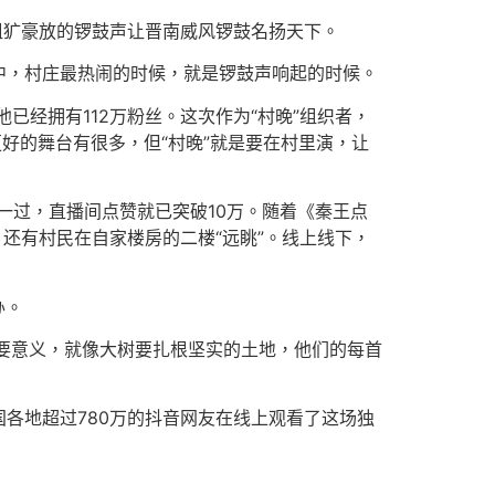
、粗犷豪放的锣鼓声让晋南威风锣鼓名扬天下。
中，村庄最热闹的时候，就是锣鼓声响起的时候。
已经拥有112万粉丝。这次作为“村晚”组织者，
好的舞台有很多，但“村晚”就是要在村里演，让
一过，直播间点赞就已突破10万。随着《秦王点
还有村民在自家楼房的二楼“远眺”。线上线下，
办。
重要意义，就像大树要扎根坚实的土地，他们的每首
各地超过780万的抖音网友在线上观看了这场独