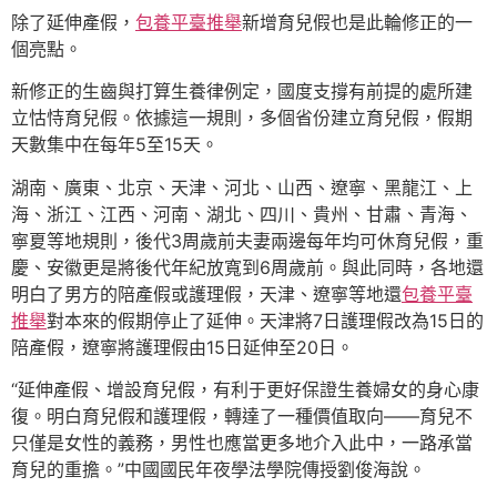
除了延伸產假，
包養平臺推舉
新增育兒假也是此輪修正的一
個亮點。
新修正的生齒與打算生養律例定，國度支撐有前提的處所建
立怙恃育兒假。依據這一規則，多個省份建立育兒假，假期
天數集中在每年5至15天。
湖南、廣東、北京、天津、河北、山西、遼寧、黑龍江、上
海、浙江、江西、河南、湖北、四川、貴州、甘肅、青海、
寧夏等地規則，後代3周歲前夫妻兩邊每年均可休育兒假，重
慶、安徽更是將後代年紀放寬到6周歲前。與此同時，各地還
明白了男方的陪產假或護理假，天津、遼寧等地還
包養平臺
推舉
對本來的假期停止了延伸。天津將7日護理假改為15日的
陪產假，遼寧將護理假由15日延伸至20日。
“延伸產假、增設育兒假，有利于更好保證生養婦女的身心康
復。明白育兒假和護理假，轉達了一種價值取向——育兒不
只僅是女性的義務，男性也應當更多地介入此中，一路承當
育兒的重擔。”中國國民年夜學法學院傳授劉俊海說。