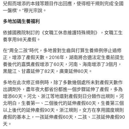
兒假而增添的本錢等題目作出回應，使得相干規則完成‘全國
一盤棋’。”穆光宗說。
多地加碼生養福利
依據國務院制訂的《女職工休息維護特殊規則》，女職工生
養享用98天產假。
在“周全二孩”時代，多地曾對生齒與打算生養條例停止過修
正，增添了產假天數。2016年，湖南將合適法定生養前提生
養後代的嘉獎產假增添了60天，河南、海南增添了3個月，
黑龍江、甘肅延伸了82天，廣東延伸80天。
多地在此次修正條例時，除了多數幾個處所未對產假天數作
出調劑外，盡年夜大都省份都進一個步驟延伸了產假，多為
增添60天。河北、浙江等地還對產假刻日分類作出規則。河
北明白，生養第一、二個後代的延伸產假60天，生養第三個
以上後代的延伸產假90天。浙江規則，女方在享用國度規則
產假的基本上，一孩延伸產假60天，二孩、三孩延伸產假90
天。