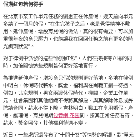
假期紅包若何得手
在北京市某工作單元任務的劉惠正在休產假，幾天前向單元
多請了一個月的假，“在生完孩子之后，老是覺得精神不敷
用。延伸產假、增設育兒假的做法，真的很有需要，可以加
重很年夜的育兒壓力，也能讓我在回回任務之前有更多的時
光調劑狀況”。
對于律例中派發的這些“假期紅包”，人們在持接待立場的同
時，加倍關懷這些規則若何更好落地實行。
為推進延伸產假、增設育兒假的規則更好落地，多地在律例
中明白，休假時代薪水、獎金、福利與在崗職工劃一待遇。
例如，北京規則，男女兩邊休假時代，機關、企業工作單
元、社會集團和其他組織不得將其解雇、與其解除休息或許
聘請合同，薪水不得下降。吉林明白，職工在享用婚假、產
假、護理假、育兒假期
包養網 花圃
間，按其正常任務看待，
薪水、獎金照發，其他福利待遇不變。
近日，一些處所還發布了“十問十答”等情勢的解讀，對“單元