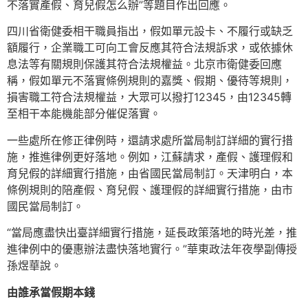
不落實產假、育兒假怎么辦”等題目作出回應。
四川省衛健委相干職員指出，假如單元設卡、不履行或缺乏
額履行，企業職工可向工會反應其符合法規訴求，或依據休
息法等有關規則保護其符合法規權益。北京市衛健委回應
稱，假如單元不落實條例規則的嘉獎、假期、優待等規則，
損害職工符合法規權益，大眾可以撥打12345，由12345轉
至相干本能機能部分催促落實。
一些處所在修正律例時，還請求處所當局制訂詳細的實行措
施，推進律例更好落地。例如，江蘇請求，產假、護理假和
育兒假的詳細實行措施，由省國民當局制訂。天津明白，本
條例規則的陪產假、育兒假、護理假的詳細實行措施，由市
國民當局制訂。
“當局應盡快出臺詳細實行措施，延長政策落地的時光差，推
進律例中的優惠辦法盡快落地實行。”華東政法年夜學副傳授
孫煜華說。
由誰承當假期本錢