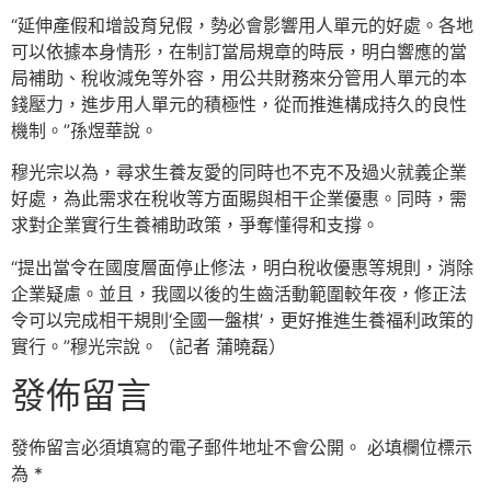
“延伸產假和增設育兒假，勢必會影響用人單元的好處。各地
可以依據本身情形，在制訂當局規章的時辰，明白響應的當
局補助、稅收減免等外容，用公共財務來分管用人單元的本
錢壓力，進步用人單元的積極性，從而推進構成持久的良性
機制。”孫煜華說。
穆光宗以為，尋求生養友愛的同時也不克不及過火就義企業
好處，為此需求在稅收等方面賜與相干企業優惠。同時，需
求對企業實行生養補助政策，爭奪懂得和支撐。
“提出當令在國度層面停止修法，明白稅收優惠等規則，消除
企業疑慮。並且，我國以後的生齒活動範圍較年夜，修正法
令可以完成相干規則‘全國一盤棋’，更好推進生養福利政策的
實行。”穆光宗說。（記者 蒲曉磊）
發佈留言
發佈留言必須填寫的電子郵件地址不會公開。
必填欄位標示
為
*