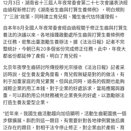
12月3日，湖南省十三屆人年夜常委會第二十七次會議表決經
由過程新修訂的《湖南省生齒與打算生養條例》，明白規則
了“三孩”政策，同時建立育兒假、獨生後代怙恃護理假。
自本年8月全國人年夜常委會經由過程關于修正生齒與打算生
養法的決議以來，各地接踵啟動處所生齒與打算生養條例修
正任務，密集出臺激勵生養辦法。據《法治日報》記者不完
整統計，今朝已有20多個省份完成修正任務。此中，年夜大
都省份都延伸了產假，明白了育兒假。
北京年夜學生齒研討所傳授穆光宗接收《法治日報》記者采
訪時說，從生養友愛角度看，育兒假無疑是對的的做法，有
利于加重家庭的育兒累贅。但與此同時，過長的假期也能夠
減輕企業的用工本錢。對于企業的好處訴求，當局應賜與器
重，可以斟酌用公共財務補充企業喪失的好處，以激勵辦法
打造生養友愛型企業。
“近年來，我國生齒活動趨向加倍顯明，活動生齒範圍進一個
步驟擴展。斟酌到這一題目，有需要針對各地律例實施后廣
泛存在的題目，對相干法令停止修正，對企業由於產假、育