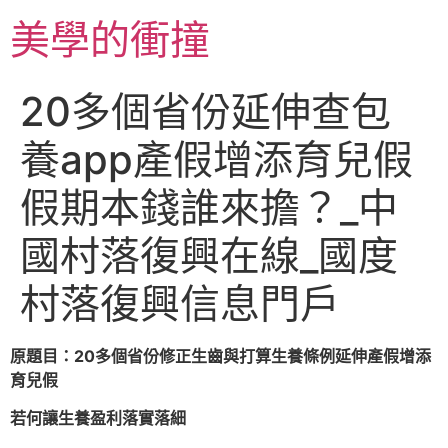
跳
美學的衝撞
至
主
要
20多個省份延伸查包
內
容
養app產假增添育兒假
假期本錢誰來擔？_中
國村落復興在線_國度
村落復興信息門戶
原題目：20多個省份修正生齒與打算生養條例延伸產假增添
育兒假
若何讓生養盈利落實落細