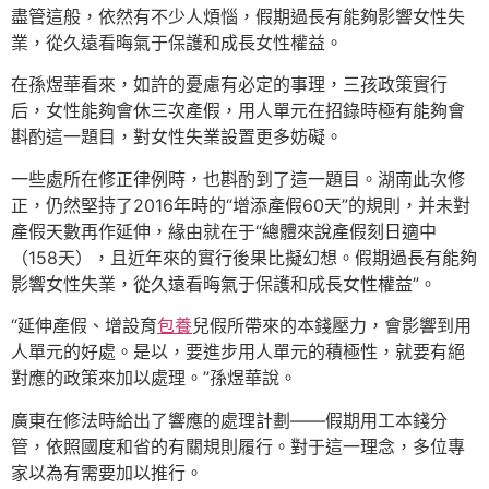
盡管這般，依然有不少人煩惱，假期過長有能夠影響女性失
業，從久遠看晦氣于保護和成長女性權益。
在孫煜華看來，如許的憂慮有必定的事理，三孩政策實行
后，女性能夠會休三次產假，用人單元在招錄時極有能夠會
斟酌這一題目，對女性失業設置更多妨礙。
一些處所在修正律例時，也斟酌到了這一題目。湖南此次修
正，仍然堅持了2016年時的“增添產假60天”的規則，并未對
產假天數再作延伸，緣由就在于“總體來說產假刻日適中
（158天），且近年來的實行後果比擬幻想。假期過長有能夠
影響女性失業，從久遠看晦氣于保護和成長女性權益”。
“延伸產假、增設育
包養
兒假所帶來的本錢壓力，會影響到用
人單元的好處。是以，要進步用人單元的積極性，就要有絕
對應的政策來加以處理。”孫煜華說。
廣東在修法時給出了響應的處理計劃——假期用工本錢分
管，依照國度和省的有關規則履行。對于這一理念，多位專
家以為有需要加以推行。