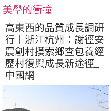
跳
美學的衝撞
至
主
要
高東西的品質成長調研
內
容
行丨浙江杭州：謝徑安
農創村摸索鄉查包養經
歷村復興成長新途徑_
中國網