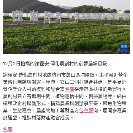
12月2日拍攝的謝徑安·傳化農創村的創夢農場風景。
謝徑安·傳化農創村地處杭州市蕭山區浦陽鎮，由平易近營企
業傳化團體與謝家、徑游、安山三個村結合共建，是平易近
營企業介入村落復興和配合富
包養
裕示范區扶植的新實行。
農創村建立有鄉創中間、植物迷信中間、創夢農場等，經由
過程政企村聯動形式，構建農業科創辦事平臺，聚焦生物種
業、生態種養、農產物加工等財產方
包養網
向，展開多種業
態運營，推進村落財產融會成長。
包養