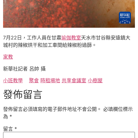
7月22日，工作人員在甘肅
瑜伽教室
天水市甘谷縣安遠鎮大
城村的辣椒烘干和加工車間給辣椒粉過篩。
家教
新華社記者 呂帥 攝
小班教學
聚會
時租場地
共享會議室
小樹屋
發佈留言
發佈留言必須填寫的電子郵件地址不會公開。
必填欄位標示
為
*
留言
*