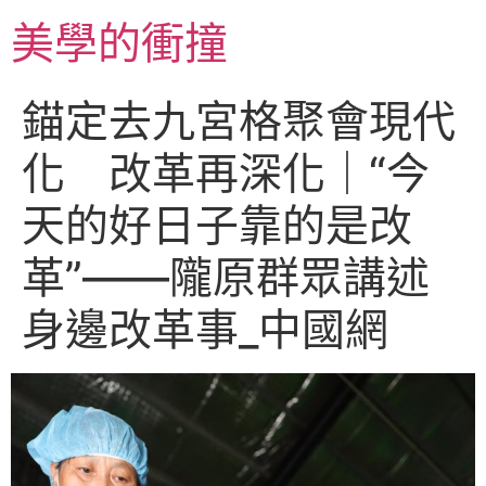
跳
美學的衝撞
至
主
要
錨定去九宮格聚會現代
內
容
化 改革再深化｜“今
天的好日子靠的是改
革”——隴原群眾講述
身邊改革事_中國網