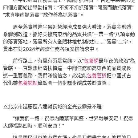
在中心經濟任務會議上，繚繞“抓落實”，習近平總書記從
四個方面給出舉動指南：“不折不扣抓落實”“聞風而動抓落實”
“求真務虛抓落實”“敢作善為抓落實”。
周全落實增進平易近營經濟成長強大看法，落實金融體
系體例改造，抓好支撐高東西的品質共建“一帶一路”八項舉動
的落實落地，落實所有人全體林權軌制改造……“落實”二字，
貫串在對2024年經濟任務各項安排請求中。
前行路上，有風有雨是常態。以“
包養網
最年夜的政治”為
管轄，一直聚焦經濟扶植這一中間任務和高東西的品質成長
這一重要義務，我們滿懷信念，必定能
包養管道
把中國式古
代化雄
包養網站
偉藍圖一個步驟步釀成美妙實際！
△北京市延慶區八達嶺長城的金光云霧景不雅
“讓我們一路，祝愿內陸繁華興盛、世界戰爭安定！祝愿
大師福熱四時、順利安康！”
這是國民魁首的密意寄語，也是我們盡力奮斗的標的目