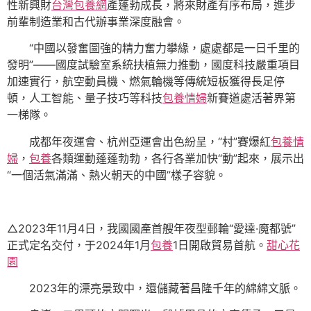
性新興財
台灣包養網
產蓬勃成長，將來財產有序布局，進步
前輩制造業和古代辦事業深度融會。
“中國以發奮圖強的精力奮力攀緣，處處都是一日千里的
發明”——國度試驗室系統扶植無力推動，國度科技嚴重項目
加速實行，航空動員機、燃氣輪機等傳統短板獲得長足停
頓，人工智能、量子技巧等科技
包養情婦
新賽道處活著界第
一梯隊。
成都年夜運會、杭州亞運會出色紛呈，“村”賽爆紅
包養情
婦
，
包養
各類運動蓬蓬勃勃，各行各業加快“動”起來，展示出
“一個活氣滿滿、熱火朝天的中國”樣子容貌。
△2023年11月4日，我國國產首艘年夜型郵輪“愛達·魔都號”
正式定名交付，于2024年1月
包養
1日開啟貿易首航。
甜心花
園
2023年的漂亮景致中，還儲藏著昌隆千年的綿綿文脈。