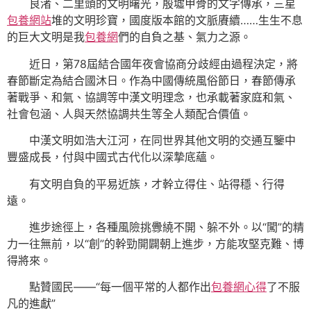
良渚、二里頭的文明曙光，殷墟甲骨的文字傳承，三星
包養網站
堆的文明珍寶，國度版本館的文脈賡續……生生不息
的巨大文明是我
包養網
們的自負之基、氣力之源。
近日，第78屆結合國年夜會協商分歧經由過程決定，將
春節斷定為結合國沐日。作為中國傳統風俗節日，春節傳承
著戰爭、和氣、協調等中漢文明理念，也承載著家庭和氣、
社會包涵、人與天然協調共生等全人類配合價值。
中漢文明如浩大江河，在同世界其他文明的交通互鑒中
豐盛成長，付與中國式古代化以深摯底蘊。
有文明自負的平易近族，才幹立得住、站得穩、行得
遠。
進步途徑上，各種風險挑釁繞不開、躲不外。以“闖”的精
力一往無前，以“創”的幹勁開闢朝上進步，方能攻堅克難、博
得將來。
點贊國民——“每一個平常的人都作出
包養網心得
了不服
凡的進獻”