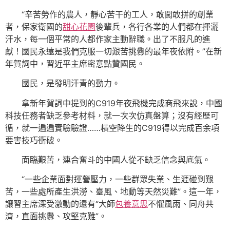
“辛苦勞作的農人，靜心苦干的工人，敢闖敢拼的創業
者，保家衛國的
甜心花園
後輩兵，各行各業的人們都在揮灑
汗水，每一個平常的人都作家主動辭職。出了不服凡的進
獻！國民永遠是我們克服一切艱苦挑釁的最年夜依附。”在新
年賀詞中，習近平主席密意點贊國民。
國民，是發明汗青的動力。
拿新年賀詞中提到的C919年夜飛機完成商飛來說，中國
科技任務者缺乏參考材料，就一次次仿真盤算；沒有經歷可
循，就一遍遍實驗驗證……橫空降生的C919得以完成百余項
要害技巧衝破。
面臨艱苦，連合奮斗的中國人從不缺乏信念與底氣。
“一些企業面對運營壓力，一些群眾失業、生涯碰到艱
苦，一些處所產生洪澇、臺風、地動等天然災難”。這一年，
讓習主席深受激動的還有“大師
包養意思
不懼風雨、同舟共
濟，直面挑釁、攻堅克難”。