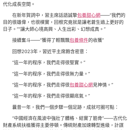
代化成長空間。
在新年賀詞中，習主席話語誠摯
包養甜心網
——“我們的
目的很雄偉，也很樸實，回根究竟就是讓老蒼生過上更好的
日子。”“讓大師心境高興、人生出彩、幻想成真。”
接續奮斗——“獲得了輕飄飄
包養條件
的收獲”
回想2023年，習近平主席飽含密意：
“這一年的程序，我們走得很堅實。”
“這一年的程序，我們走得很無力量。”
“這一年的程序，我們走得很
包養甜心網
見神情。”
“這一年的程序，我們走得很顯底氣。”
曩昔一年，我們一個步驟一個足跡，成就可圈可點：
“中國經濟在風波中強壯了體格、結實了筋骨”——古代化
財產系統扶植獲得主要停頓。傳統財產加速轉型進級，計謀