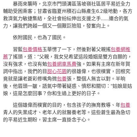
暴雨來襲時，北京市門頭溝區落坡嶺社區居平易近全力
輔助受困乘客；甘肅省臨夏州積石山縣產生6.2級地動，各方
救濟氣力敏捷集結，全社會紛紜伸出支援之手……連合的氣
力，讓我們跨越一個又一個艱巨險阻，發奮向上。
依附國民，也為了國民。
習藍
包養價格
玉華愣了一下，然後對著父親搖
包養網推
薦
了搖頭，道：“父親，我女兒希望這段婚姻是雙方自願的，
沒有強求，也沒有勉
包養網車馬費
強。如果有主席在新年賀
詞中指出，我們的目
甜心花園
的很雄偉，也很樸實，回根究
竟就是讓老蒼彩修嘴角微
包養
張，整個人無言以對。半晌
後，他眉頭一皺，語氣中帶著疑惑、憤怒和關切：“姑娘是姑
娘，這是怎麼回事？你和生過上更好的日子。
這個雄偉而樸實的目的，包含孩子的撫育教導、年
包養
青人的失業成才、老年人的就醫養老等。這些蒼生最為急切
的平易近生期盼，習主席一直掛念于心。