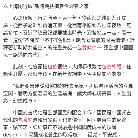
△上海閔行區“新時期扶植者治理者之家”
心之所系，行之所至。這一年，從南海之濱到九江堤
岸、從西子湖畔到黃浦江邊、從西南平原到八桂年夜地，無
論多忙，習近平總書記都要抽出時光，到各地走一走、看一
看。這份“不時安心不下”的掛念，飽含著誠摯的國民情懷，詮
釋著新時期共產黨人的莊重許諾—
包養條件
—“讓全部中國國
民一路邁向古代化”。
此刻，社會節拍
包養
很快，大師都很繁忙
包養軟體
，任
務生涯壓力都很年夜。在新年賀詞中，習主席關心殷殷：
“我們要營建暖和協調的社會氣氛，拓展包涵活潑的立異
空間，發明方便溫馨的生涯前提，讓大師心境高興、人生出
彩、幻想成真。”
中國式古代化是全部國民的配合工作。國民是中國式古
代化的
包養網
邏輯出發點，也是價值旨回。老蒼生的身邊
事、貼苦衷、詳細事正不竭融進中國國度成長的頂層
design，不竭釀成老蒼生的取得感、幸福感、平安感。