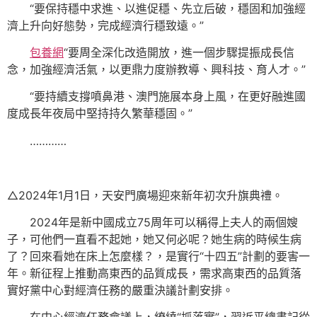
“要保持穩中求進、以進促穩、先立后破，穩固和加強經
濟上升向好態勢，完成經濟行穩致遠。”
包養網
“要周全深化改造開放，進一個步驟提振成長信
念，加強經濟活氣，以更鼎力度辦教導、興科技、育人才。”
“要持續支撐噴鼻港、澳門施展本身上風，在更好融進國
度成長年夜局中堅持持久繁華穩固。”
…………
△2024年1月1日，天安門廣場迎來新年初次升旗典禮。
2024年是新中國成立75周年可以稱得上夫人的兩個嫂
子，可他們一直看不起她，她又何必呢？她生病的時候生病
了？回來看她在床上怎麼樣？，是實行“十四五”計劃的要害一
年。新征程上推動高東西的品質成長，需求高東西的品質落
實好黨中心對經濟任務的嚴重決議計劃安排。