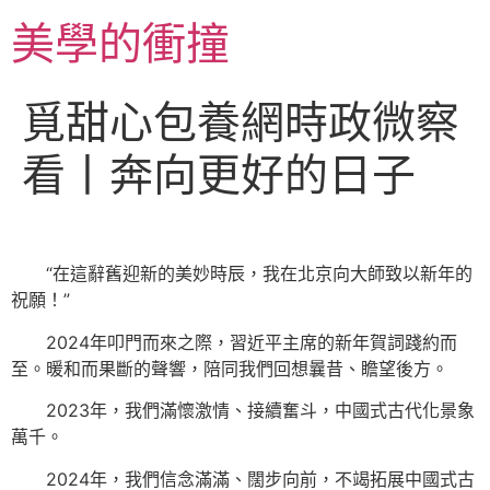
跳
美學的衝撞
至
主
要
覓甜心包養網時政微察
內
容
看丨奔向更好的日子
“在這辭舊迎新的美妙時辰，我在北京向大師致以新年的
祝願！”
2024年叩門而來之際，習近平主席的新年賀詞踐約而
至。暖和而果斷的聲響，陪同我們回想曩昔、瞻望後方。
2023年，我們滿懷激情、接續奮斗，中國式古代化景象
萬千。
2024年，我們信念滿滿、闊步向前，不竭拓展中國式古