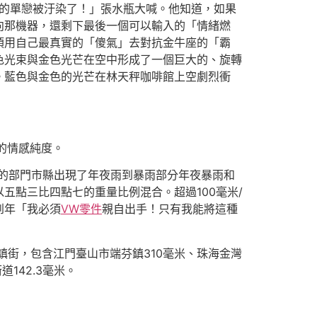
的單戀被汙染了！」張水瓶大喊。他知道，如果
向那機器，還剩下最後一個可以輸入的「情緒燃
須用自己最真實的「傻氣」去對抗金牛座的「霸
色光束與金色光芒在空中形成了一個巨大的、旋轉
。藍色與金色的光芒在林天秤咖啡館上空劇烈衝
的情感純度。
地的部門市縣出現了年夜雨到暴雨部分年夜暴雨和
五點三比四點七的重量比例混合。超過100毫米/
到年「我必須
VW零件
親自出手！只有我能將這種
的鎮街，包含江門臺山市端芬鎮310毫米、珠海金灣
142.3毫米。