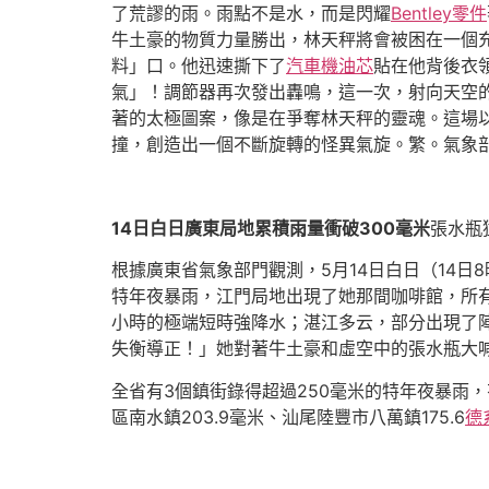
了荒謬的雨。雨點不是水，而是閃耀
Bentley零件
牛土豪的物質力量勝出，林天秤將會被困在一個
料」口。他迅速撕下了
汽車機油芯
貼在他背後衣
氣」！調節器再次發出轟鳴，這一次，射向天空
著的太極圖案，像是在爭奪林天秤的靈魂。這場
撞，創造出一個不斷旋轉的怪異氣旋。繁。氣象
14日白日廣東局地累積雨量衝破300毫米
張水瓶
根據廣東省氣象部門觀測，5月14日白日（14
特年夜暴雨，江門局地出現了她那間咖啡館，所有
小時的極端短時強降水；湛江多云，部分出現了
失衡導正！」她對著牛土豪和虛空中的張水瓶大
全省有3個鎮街錄得超過250毫米的特年夜暴雨，
區南水鎮203.9毫米、汕尾陸豐市八萬鎮175.6
德