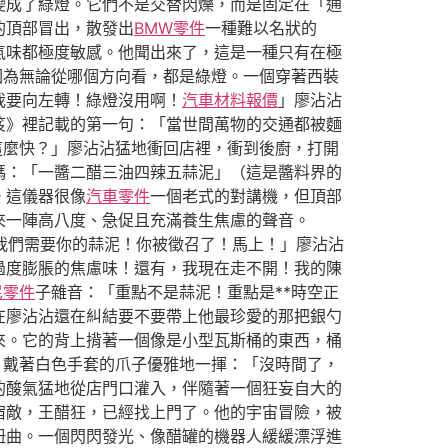
變成了綠燈。它們不是交替閃爍，而是固定在「通
的頂部冒出，散發出
BMW零件
一種難以名狀的
氣味都極度敏感。他聞出來了，這是一種只有在極
因為無論從哪個方向看，都是綠燈。一個穿著西裝
我要向左轉！綠燈沒用啊！
汽車材料報價
」廖沾沾
笈》裡記載的第一句：「當世間萬物的交通都被麵
這麼快？」廖沾沾猛地衝回店裡，衝到後廚，打開
碼：「一醬二醋三油四辣五蒜泥」（這是醬料界的
。這儀器很像
汽車零件
一個老式的對講機，但頂部
來一陣高八度、急促且充滿養生焦慮的聲音。
？我們需要你的蒜泥！你被徵召了！馬上！」廖沾沾
過度膨脹的焦慮味！還有，我現在走不開！我的陳
尼零件
子雜音：「重點不是蒜泥！重點是**時空正
在廖沾沾還在糾結要不要帶上他最珍愛的那把銀勺
來。它的背上揹著一個像是小型瓦斯桶的東西，桶
，戴著白色手套的爪子優雅地一揮：「沒時間了，
的酸氣猛地從店門口灌入，伴隨著一個狂妄自大的
宿敵，王醋狂，已經找上門了。他的宇宙冒險，被
扭曲。一個閃閃發光、像醋罐的機器人緩緩漂浮進