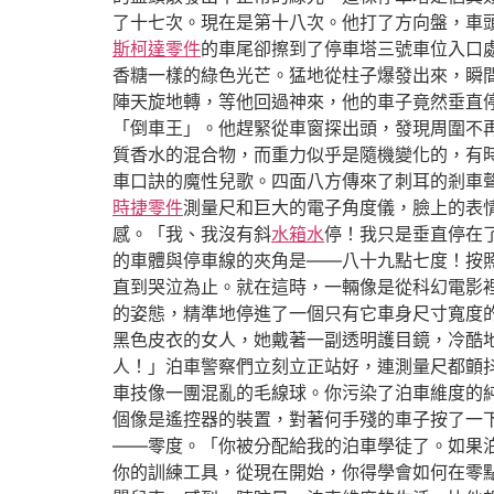
了十七次。現在是第十八次。他打了方向盤，車
斯柯達零件
的車尾卻擦到了停車塔三號車位入口
香糖一樣的綠色光芒。猛地從柱子爆發出來，瞬
陣天旋地轉，等他回過神來，他的車子竟然垂直
「倒車王」。他趕緊從車窗探出頭，發現周圍不
質香水的混合物，而重力似乎是隨機變化的，有
車口訣的魔性兒歌。四面八方傳來了刺耳的剎車
時捷零件
測量尺和巨大的電子角度儀，臉上的表
感。「我、我沒有斜
水箱水
停！我只是垂直停在
的車體與停車線的夾角是——八十九點七度！按
直到哭泣為止。就在這時，一輛像是從科幻電影
的姿態，精準地停進了一個只有它車身尺寸寬度
黑色皮衣的女人，她戴著一副透明護目鏡，冷酷
人！」泊車警察們立刻立正站好，連測量尺都顫
車技像一團混亂的毛線球。你污染了泊車維度的
個像是遙控器的裝置，對著何手殘的車子按了一
——零度。「你被分配給我的泊車學徒了。如果
你的訓練工具，從現在開始，你得學會如何在零