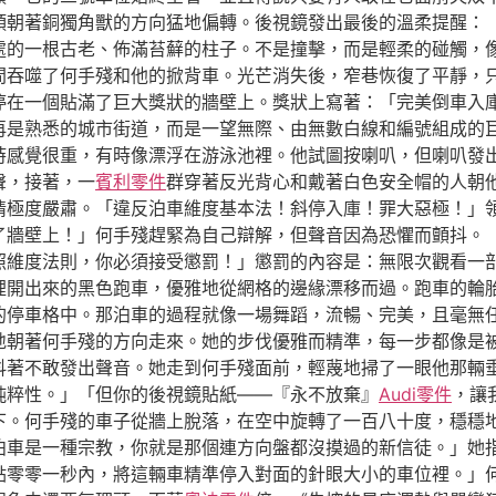
頭朝著銅獨角獸的方向猛地偏轉。後視鏡發出最後的溫柔提醒：
處的一根古老、佈滿苔蘚的柱子。不是撞擊，而是輕柔的碰觸，
間吞噬了何手殘和他的掀背車。光芒消失後，窄巷恢復了平靜，
停在一個貼滿了巨大獎狀的牆壁上。獎狀上寫著：「完美倒車入
再是熟悉的城市街道，而是一望無際、由無數白線和編號組成的
時感覺很重，有時像漂浮在游泳池裡。他試圖按喇叭，但喇叭發
聲，接著，一
賓利零件
群穿著反光背心和戴著白色安全帽的人朝
情極度嚴肅。「違反泊車維度基本法！斜停入庫！罪大惡極！」
了牆壁上！」何手殘趕緊為自己辯解，但聲音因為恐懼而顫抖。
照維度法則，你必須接受懲罰！」懲罰的內容是：無限次觀看一部
裡開出來的黑色跑車，優雅地從網格的邊緣漂移而過。跑車的輪
的停車格中。那泊車的過程就像一場舞蹈，流暢、完美，且毫無任
地朝著何手殘的方向走來。她的步伐優雅而精準，每一步都像是
抖著不敢發出聲音。她走到何手殘面前，輕蔑地掃了一眼他那輛
純粹性。」「但你的後視鏡貼紙——『永不放棄』
Audi零件
，讓
下。何手殘的車子從牆上脫落，在空中旋轉了一百八十度，穩穩
泊車是一種宗教，你就是那個連方向盤都沒摸過的新信徒。」她
點零零一秒內，將這輛車精準停入對面的針眼大小的車位裡。」