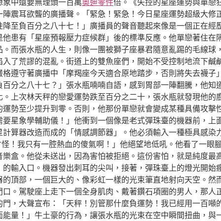
想象中還要無理頭一百萬
奧迪零件
倍。《失控的星座運勢與單戀
一陣震耳欲聾的廣播聲。「緊急！緊急！今日星座運勢超級大修
陡降至負百分之八十七！」廣播員的聲音聽起來像是一個正在經
是他患有「星座預報壓力症候群」後的標準反應。他單戀著住在
品。而張水瓶的人生，則像一團被獅子座暴君隨意亂踢的毛線球
陷入了荒謬的混亂。街道上的雙魚座們，開始不受控制地流下鹹
嚴格遵守著廣播中「摩羯座今天適合原地踏步，否則將失去襪子
負百分之八十七？」張水瓶喃喃自語，感到胃部一陣翻騰，他知
化。上次林天秤的戀愛運勢跌至百分之二十，張水瓶就發現他的
的運勢至少提升到零。否則，他那份單戀就會變成某種具備攻擊
需要星象學輔助儀！」他衝到一個像是老式彈珠臺的機器前，上
星計算器改造而成的「情感調節器」。他必須輸入一種極具感染
才怪！我只有一腔熱血的傻氣啊！」他絕望地低吼。他看了一眼
音樂盒。他從未送出，因為害怕被拒絕。這份害怕，就是純度最
」的輸入口。機器發出刺耳的尖叫，接著，彈珠臺上的燈光開始
器的頂部，一個巨大的、像彩虹一樣的光束筆直地射向天空。然
門口。駕駛座上走下一個全身肌肉、戴著鑽石項圈的男人，那人
的門，大聲宣布：「天秤！別管那什麼負運勢！我已經用一百噸
面能量！」牛土豪的行為，讓張水瓶的光束在空中瞬間扭曲，與