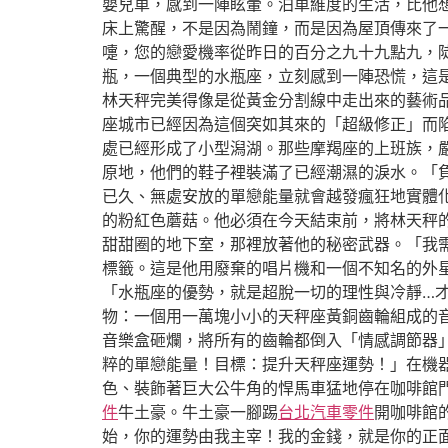
嬰兒車，感到一陣眩暈。泊車維度的生活，比他
床上驚醒，不是因為鬧鐘，而是因為屋頂傳來了
嚏，您的戀愛機率從昨日的百分之九十九點九，
瓶，一個典型的水瓶座，立刻感到一陣恐慌，這
林天秤完美得像是從黃金分割線中走出來的藝術
座城市已經因為這個突如其來的「超級修正」而
處已經形成了小型潟湖。那些摩羯座的上班族，
原地，他們的鞋子裡裝滿了已經潮濕的淚水。「
已久、無處安放的單戀能量就會越發瘋狂地實體
的粉紅色蘑菇。他必須在今天結束前，將林天秤
甜甜圈的地下室，那裡放著他的秘密武器。「我
標籤。這是他用廢棄的唱片機和一個不知名的外
「水瓶座的優勢，就是超脫一切的理性與冷靜…
物：一個用一萬塊小小的天秤座黃銅齒輪組成的
音樂盒砸爛，將所有的齒輪都倒入「情感調節器
粹的單戀能量！目標：提升天秤座運勢！」在機
色、裝飾著巨大公牛角的悍馬車猛地停在咖啡館
件
牛土豪。牛土豪一腳踢
台北汽車零件
開咖啡館
始，你的運勢由我主宰！我的金錢，就是你的正