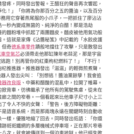
睛發疼，同時發出警報。王醋狂的聲音再次響起，
淨化！」「你將為你那百分之五的醬油，以及百分
特務用它穿著燕尾服的小爪子，一把抓住了廖沾沾
點一秒內變成無菌的、純淨的白醋！那是浩劫
邊的麵粉堆中抓起了兩團麵皮。麵皮被他用氣功般
盾。這就是家傳《沾醬秘笈》中記載的「水餃皮護
，但奇
德系車零件
蹟般地擋住了攻擊，只是散發出
汽車空氣芯
必須帶走他那缸陳年老蒜泥，那是宇宙
院逃跑！別再管你的紅棗枸杞燃料了！」「不行！
枸杞推進器。推進器發出「滋滋」的輕微煎煮聲，
機器人發出尖叫：「別想逃！醬油黨餘孽！我會追
離器改良版
、中藥和醋酸的混亂中，拉開了帷幕。
的掀背車，彷彿繼承了他所有的駕駛焦慮，從未在
畫廊之間的窄巷。一個看起來比他車子尺寸小上三
出了令人不快的女聲：「警告，後方障礙物距離：
不是語音系統，而是那兩塊永遠在關鍵時刻自動收
朵一樣，優雅地縮了回去。同時發出低語：「你還
鏽跡斑斑鐵網的多層機械式停車塔，正在那片窄巷
十八次，就會被傳送到一個泊車地獄。他已經失敗