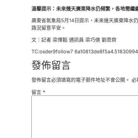
溫馨提示：未來幾天廣東降水仍頻繁，各地需繼
廣東省氣象局5月14日提示，未來幾天廣東降水
路況留意平安。
文｜記者 梁懌韜 通訊員 梁巧倩 劉思齊
TC:osder9follow7 6a10813de8f5a4.51830994
發佈留言
發佈留言必須填寫的電子郵件地址不會公開。
必
留言
*