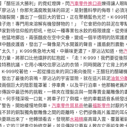
著「醋狂派大勝利」的霓虹燈牌，閃
汽車零件進口商
爍得讓人眼
「廖沾沾！你那充滿腐敗氣味的蒜泥，是對醬料學的侮辱！必須
端裂開，露出了一個巨大的管口，正在聚積藍色光芒。K-999
離子炮！專門用來溶解有機發酵物的！」「它會把你的蒜泥在零
學家對待信仰般的怒吼。他以一種專業包水餃的極限速度，從旁
。他猛地擲出，兩張麵皮在空中交疊，變成一個半透明的防禦護
擊中麵皮護盾，發出了一聲像是汽水開蓋的聲音。護盾劇烈震動
太久！」K-999焦急地大喊，中藥味更濃了。廖沾沾知道，他
力量，將那口比他還胖的缸抱起。「走！K-999！我們要從後
娃特務抗議。它用小嘴咬住廖沾沾的衣領，同時開啟了它背上的
K-999咬著他，一起從撞出來的洞口衝向後院。王醋狂的醋罐
，發出了最後的哀鳴。廖沾沾的宇宙冒險，就在這片蒜泥
油氣分
被兩個巨大的陰影籠罩著：停車費，以及平行泊車。他那輛老舊
市傳說中最恐怖的挑戰，一條夾在理髮店與一間專賣金屬雕像的
末。何手殘深吸一口氣。將車子打了倒檔。他的車載語音系統發
了警告，開始緩慢地倒車。
汽車零件貿易商
他最
福斯零件
討厭的
值不菲的銅製獨角獸雕像之間的距離時，它們卻像兩片羞澀的耳
快要跳出來了。他轉頭看去，發現那
水箱精
座高聳入雲、覆蓋著
類，它的三號車位始終空著，並且傳說只要有人敢在它面前失敗