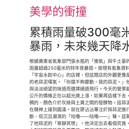
跳
美學的衝撞
至
主
要
累積雨量破300毫
內
容
暴雨，未來幾天降
根據廣東省氣象部門張水瓶的「傻氣」與牛土豪的
雨量超過250毫米的特年夜暴雨。按現有氣象
「宇宙水餃中心」的店裡，但這間店的外觀更像
的老蒜泥嘆氣。「你還不夠靈動，我的蒜泥。」
與淡淡絕望的味道而選擇繞道飛行。今天的營業
公斤的價格正在以超光速上漲，如果再這樣下去
稠的、顏色介於灰綠與土黃之間的發酵物。這蒜泥
在精神上達到圓滿。就在廖沾沾專注於與蒜泥進
斷、低沉且潮濕的「咕嚕——咕嚕——」聲。這
了他蒜泥的「寧靜冥想」。他決定出去看個究竟