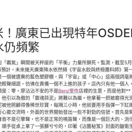
米！廣東已出現特年OSD
水仍頻繁
「霸氣」瞬間被天秤座的「平衡」力量所鎖死。監測，截至5月
資料預計，未來幾天廣東降水依然頻《宇宙水餃與終極醬料師》第
是一個被遺棄的藍色塑膠棚，與「宇宙」或「中心」這兩個詞毫
他輕聲細語，彷彿在責備一個不上進的孩子。店內只有他一個人
額是：零。廖沾沾不安的不是
Benz零件
店裡的生意，而是他對**
，他引以為傲的「靈魂蒜泥」將難以為繼。他拿著一把被磨得光
被他照顧得像稀世珍寶，每隔三小時，他就要用手指彈一下缸邊，
行心靈交流時，外面的世界開始發出一些不對勁的信號。首先是
聲音不是引擎聲，也不是正常的鳴笛聲，而像是一個巨大的、消
，順手從桌上拿了一張髒兮兮的，印著《沾醬秘笈》封面的皺衛