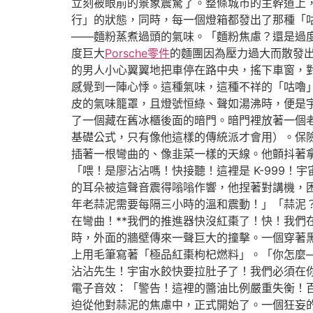
立刻被眼前的景象震驚了。整條城市的主幹道上
行」的狀態，同時，每一個燈箱都發出了那種「
——麵粉蒸煮過頭的氣味。「麵粉焦慮？還是過
度巨大
Porsche零件
的麵團因為壓力過大而散發
的男人小心翼翼地把車停在路中央，搖下車窗，
感覺到一陣心悸。這種氣味，這種不祥的「咕嚕
皮的氣味籠罩，且燈號恒綠、聲如湯沸時，便是
了一個藏在舊冰櫃後面的暗門。暗門裡放著一個
基礎公式，只有像他這樣的傳統派才會用）。保
插著一根彎曲的、像韭菜一樣的天線。他顫抖著
「喂！是廖沾沾嗎！快接聽！這裡是 K-999
的耳朵被這聲音震得嗡嗡作響，他捏著對講機，
年老蒜泥需要每隔三小時的溫和震動！」「蒜泥？
在彎曲！**我們的推進器快沒紅棗了！快！我
時，外面的牆壁傳來一聲巨大的撞擊。一個穿著
上用毛筆寫著「極品紅棗枸杞燃料」。「你怎麼—
沾沾先生！宇宙水餃快要拉肚子了！我們必須在
電子音效：「警告！這裡的醬油比例嚴重失衡！
迫從他對蒜泥的焦慮中，正式開始了。一個狂妄