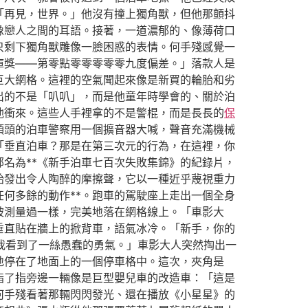
「再見，世界。」他沒有撞上獨角獸，但他那顫抖
像戀人之間的耳語。接著，一道濃郁的、像薄荷口
只剩下獨角獸雕像一臉困惑的表情。何手殘感覺一
庫獎——第零點零零零零零九度偏差。」落款人是
巨大網格。這裡的空氣聞起來像是新買的輪胎和劣
出的不是「叭叭」，而是他童年時學會的、關於泊
他衝來。這些人手裡拿的不是警棍，而是長長的
保
領頭的泊車警察用一個擴音器大喊，聲音充滿機械
「垂直泊車？那是在第三次元的行為，在這裡，你
名為**《新手泊車七百次失敗集錦》的紀錄片，
胎發出令人陶醉的摩擦聲，它以一種近乎蔑視重力
何多餘的動作**。跑車的駕駛座上走出一個全身
被測量過一樣，完美地落在網格線上。「車影大
垂直貼在牆上的掀背車，語氣冰冷。「新手，你的
我看到了一絲愚蠢的勇氣。」車影大人突然掏出一
地停在了地面上的一個停車格中。這次，夾角是
指了指旁邊一輛像是巨型嬰兒車的改造車：「這是
何手殘看著那輛閃閃發光、還在播放《小星星》的