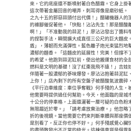
來，它的底座還不斷噴射著白色醋霧。它身上掛
這次帶著金屬回音的嘲弄，刺耳得像是磨砂紙。
之九十五的邪惡蒜頭付出代價！」醋罐機器人的頂
的褲腳催促著他。「快點！沾沾先生！那是醋酸
啊！」「不准動我的蒜泥！」廖沾沾發出了醬料
的捏製手法，瞬間擴大成直徑三公尺的巨大麵皮
盾」，薄韌而充滿彈性。藍色離子炮光束猛烈地
濃郁的麵香。「這麵皮的延展性！完美！但撐不了
的希望。他跑到蒜泥缸前，使出他搬運食材的全部
燃料是文明的基礎！沒了紅棗我飛不遠！」吉娃
伴隨著一股濃郁的蔘味爆發。廖沾沾抱著蒜泥缸、
上你！」店內剩下的所有空盤子被醋酸氣波震碎
《平行泊車維度：車位爭奪戰》何手殘的人生，
他需要時提供過任何幫助。今天，他面臨的是城
十公分的停車格，上面還灑著一層可疑的白色粉
無限趨近於零。」「請考慮放棄治療。」他忽略
折的後視鏡。當他需要它們來判斷車體與那座價
是別看了，反正你也停不好。」何手殘感覺心臟
的盡頭散發出不正常的綠光。這棟停車塔是個異