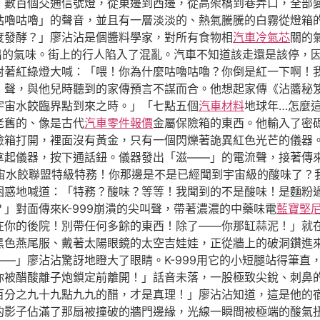
，數百個交通信號燈，從東邊到西邊，從高架橋到巷弄口，全部
咕嚕咕嚕」的聲音，並且有一層淡淡的、熱氣騰騰的白霧從燈箱
度發酵？」廖沾沾是個醬料學家，對所有食物相
汽車冷氣芯
關的
出的氣味。街上的行人陷入了混亂。汽車不知道該走還是該停，
對著紅綠燈大喊：「喂！你為什麼咕嚕咕嚕？你倒是紅一下啊！
」聲，與他兒時聽到的家傳預言不謀而合。他想起家傳《沾醬秘
宇宙水餃臨界點到來之時。」「七點五個
汽車材料
地球年…怎麼
老舊的、像是古代
汽車零件報價
金屬保險箱的東西。他輸入了密
險箱打開，裡面沒有黃金，只有一個閃爍著詭異紅色光芒的儀器
拿起儀器，按下通話鈕。儀器發出「滋——」的電流聲，接著傳
！宇宙水餃聯盟特級特務！你那邊是不是已經聞到宇宙級的酸味了
困惑地喊道：「特務？酸味？等等！我聞到的不是酸味！是麵粉
」對面傳來K-999崩潰的尖叫聲，帶著濃濃的中藥味電
藍寶堅
們在你的後院！別帶任何多餘的東西！除了——你那缸蒜泥！」就
黑色燕尾服、戴著太陽眼鏡的太空吉娃娃，正從牆上的破洞鑽進
—」廖沾沾驚訝地瞪大了眼睛。K-999用它的小短腿站得筆直
你被醋酸離子炮鎖定前離開！」話音未落，一股極致尖銳、刺鼻
百分之九十九點九九的醋，才是真理！」廖沾沾知道，這是他的
的影子佔滿了那扇被撞破的牆門邊緣，光線一瞬間被極端的酸氣