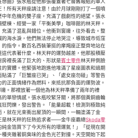
狂想曲》張水瓶從他那張覆蓋著七層舊報紙的單人
正！所有天秤座請注意！由於月球剛剛打了一個噴
歷中年危機的雙子座，充滿了戲劇性的絕望。張水
隔壁棟、經營一家「平衡美學」咖啡館的林天秤。
，充滿了混亂與錯位。他衝到窗邊，往外看去。整
鹹的海水淚，他們無法停止地哭泣，導致城市低窪
」的指令。數百名西裝筆挺的摩羯座正整齊地站在
道這代表著什麼。林天秤的運勢越差，他那股積壓
廚房裡長滿了巨大的、形狀是
賓士零件
林天秤側臉
性的實體。他緊張地跑進他堆滿了星座圖表和過期
面貼滿了「巨蟹座已哭」、「處女座勿碰」等警告
力的正面情緒作為燃料，來抵抗那負面的運勢波。
腳邊。那裡放著一個他為林天秤準備了兩年的禮
高的單戀情感。張水瓶咬緊牙關，將那個黃銅齒輪
瘋狂閃爍，發出警告。「能量超載！檢測到極致純
而，就在光束衝出屋頂的一瞬間，一輛塗滿了金
正是林天秤的狂熱追求者——金牛座霸總
Skoda零
的純金箔買下了今天所有的壞運氣！」「從現在開
一種夾雜著銅臭味的金色光芒對撞。天空開始下起