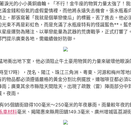
著淚光的小小黃銅齒輪。「不行！金牛座的物質力量太強了！我
充滿金錢和俗氣的虛假愛情裡，而他將永遠失去機會。張水瓶看
領上，那張寫著「我就是個單戀傻瓜」的標籤，丟了進去。他必
的光束不再是彩虹色，而是充滿了水瓶座特有的怪誕藍色**。藍
以星座運勢為賭注、以單戀能量為武器的荒唐戰爭，正式打響了
部門提示廣東各地，需繼續做好防御。
猛地衝出地下室，他必須阻止牛土豪用物質的力量來破壞他眼淚
日8時至17時），茂名、陽江、珠江三角洲、粵東、河源和梅州等
的物品都必須遵循嚴格的黃金分割比例擺放，連咖啡豆都必須以
陣雨；廣東其余市縣陰天間陰天，出現了疏散（雷）陣雨部分中
喊。夜雨。
有95個鎮街錄得100毫米～250毫米的年夜暴雨。雨量較年夜
系車材料
毫米、揭陽惠來縣周田鎮149.3毫米、廣州增城區荔湖街道