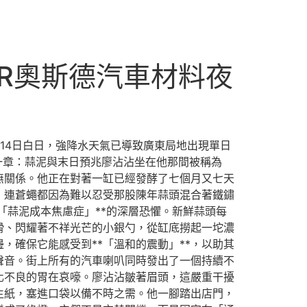
ER奧斯德汽車材料夜
14日白日，強降水天氣已導致廣東局地出現單日
一章：蒜泥與末日預兆廖沾沾坐在他那間被稱為
無關係。他正在對著一缸已經發酵了七個月又七天
，連蒼蠅都因為難以忍受那股陳年蒜頭混合著鐵鏽
「蒜泥成本焦慮症」**的深層恐懼。新鮮蒜頭每
滑、閃耀著不祥光芒的小銀勺，從缸底撈起一坨濃
確保它能感受到**「溫和的震動」**，以助其
聲音。街上所有的汽車喇叭同時發出了一個持續不
化不良的胃在哀嚎。廖沾沾皺著眉頭，這嚴重干擾
生紙，塞進口袋以備不時之需。他一腳踏出店門，