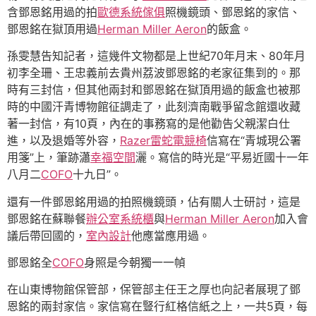
含鄧恩銘用過的拍
歐德系統傢俱
照機鏡頭、鄧恩銘的家信、
鄧恩銘在獄頂用過
Herman Miller Aeron
的飯盒。
孫雯慧告知記者，這幾件文物都是上世紀70年月末、80年月
初李全珊、王忠義前去貴州荔波鄧恩銘的老家征集到的。那
時有三封信，但其他兩封和鄧恩銘在獄頂用過的飯盒也被那
時的中國汗青博物館征調走了，此刻濟南戰爭留念館還收藏
著一封信，有10頁，內在的事務寫的是他勸告父親潔白仕
進，以及退婚等外容，
Razer雷蛇電競椅
信寫在“青城現公署
用箋”上，筆跡瀟
幸福空間
灑。寫信的時光是“平易近國十一年
八月二
COFO
十九日”。
還有一件鄧恩銘用過的拍照機鏡頭，佔有關人士研討，這是
鄧恩銘在蘇聯餐
辦公室系統櫃
與
Herman Miller Aeron
加入會
議后帶回國的，
室內設計
他應當應用過。
鄧恩銘全
COFO
身照是今朝獨一一幀
在山東博物館保管部，保管部主任王之厚也向記者展現了鄧
恩銘的兩封家信。家信寫在豎行紅格信紙之上，一共5頁，每