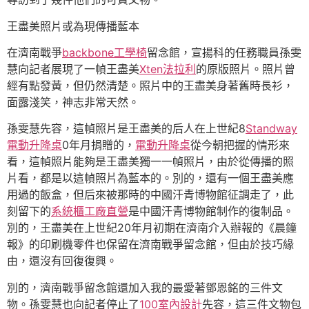
王盡美照片或為現傳播藍本
在濟南戰爭
backbone工學椅
留念館，宣揚科的任務職員孫雯
慧向記者展現了一幀王盡美
Xten法拉利
的原版照片。照片曾
經有點發黃，但仍然清楚。照片中的王盡美身著舊時長衫，
面露淺笑，神志非常天然。
孫雯慧先容，這幀照片是王盡美的后人在上世紀8
Standway
電動升降桌
0年月捐贈的，
電動升降桌
從今朝把握的情形來
看，這幀照片能夠是王盡美獨一一幀照片，由於從傳播的照
片看，都是以這幀照片為藍本的。別的，還有一個王盡美應
用過的飯盒，但后來被那時的中國汗青博物館征調走了，此
刻留下的
系統櫃工廠直營
是中國汗青博物館制作的復制品。
別的，王盡美在上世紀20年月初期在濟南介入辦報的《晨鐘
報》的印刷機零件也保留在濟南戰爭留念館，但由於技巧緣
由，還沒有回復復興。
別的，濟南戰爭留念館還加入我的最愛著鄧恩銘的三件文
物。孫雯慧也向記者停止了
100室內設計
先容，這三件文物包