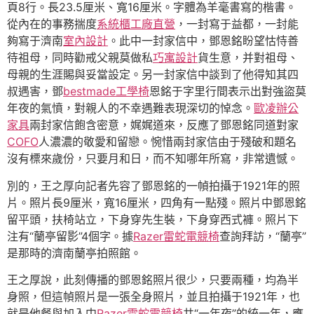
頁8行。長23.5厘米、寬16厘米。字體為羊毫書寫的楷書。
從內在的事務揣度
系統櫃工廠直營
，一封寫于益都，一封能
夠寫于濟南
室內設計
。此中一封家信中，鄧恩銘盼望怙恃善
待祖母，同時勸戒父親莫做私
巧寓設計
貨生意，并對祖母、
母親的生涯賜與妥當設定。另一封家信中談到了他得知其四
叔遇害，鄧
bestmade工學椅
恩銘于字里行間表示出對強盜莫
年夜的氣憤，對親人的不幸遇難表現深切的悼念。
歐凌辦公
家具
兩封家信飽含密意，娓娓道來，反應了鄧恩銘同道對家
COFO
人濃濃的敬愛和留戀。惋惜兩封家信由于殘破和題名
沒有標來歲份，只要月和日，而不知哪年所寫，非常遺憾。
別的，王之厚向記者先容了鄧恩銘的一幀拍攝于1921年的照
片。照片長9厘米，寬16厘米，四角有一點殘。照片中鄧恩銘
留平頭，扶椅站立，下身穿先生裝，下身穿西式褲。照片下
注有“蘭亭留影”4個字。據
Razer雷蛇電競椅
查詢拜訪，“蘭亭”
是那時的濟南蘭亭拍照館。
王之厚說，此刻傳播的鄧恩銘照片很少，只要兩種，均為半
身照，但這幀照片是一張全身照片，並且拍攝于1921年，也
就是他餐與加入中
Razer雷蛇電競椅
共“一年夜”的統一年，應