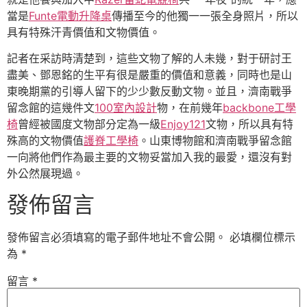
當是
Funte電動升降桌
傳播至今的他獨一一張全身照片，所以
具有特殊汗青價值和文物價值。
記者在采訪時清楚到，這些文物了解的人未幾，對于研討王
盡美、鄧恩銘的生平有很是嚴重的價值和意義，同時也是山
東晚期黨的引導人留下的少少數反動文物。並且，濟南戰爭
留念館的這幾件文
100室內設計
物，在前幾年
backbone工學
椅
曾經被國度文物部分定為一級
Enjoy121
文物，所以具有特
殊高的文物價值
護脊工學椅
。山東博物館和濟南戰爭留念館
一向將他們作為最主要的文物妥當加入我的最愛，還沒有對
外公然展現過。
發佈留言
發佈留言必須填寫的電子郵件地址不會公開。
必填欄位標示
為
*
留言
*