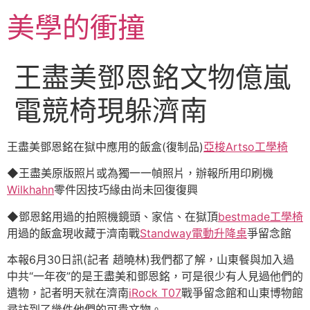
跳
美學的衝撞
至
主
要
王盡美鄧恩銘文物億嵐
內
容
電競椅現躲濟南
王盡美鄧恩銘在獄中應用的飯盒(復制品)
亞梭Artso工學椅
◆王盡美原版照片或為獨一一幀照片，辦報所用印刷機
Wilkhahn
零件因技巧緣由尚未回復復興
◆鄧恩銘用過的拍照機鏡頭、家信、在獄頂
bestmade工學椅
用過的飯盒現收藏于濟南戰
Standway電動升降桌
爭留念館
本報6月30日訊(記者 趙曉林)我們都了解，山東餐與加入過
中共“一年夜”的是王盡美和鄧恩銘，可是很少有人見過他們的
遺物，記者明天就在濟南
iRock T07
戰爭留念館和山東博物館
尋訪到了幾件他們的可貴文物。