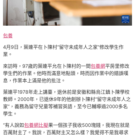
包養
4月9日，葉連平在卜陳村“留守未成年人之家”修改學生作
業。
來訪時，97歲的葉連平允在卜陳村的一間
包養網
平房里修改
學生們的作業。他時而滿意地點頭，時而因作業中的錯誤嘆
息，作業本上滿是他的批注。
葉連平1978年走上講臺，退休前是安徽和縣烏江鎮卜陳學校
教師。2000年，已退休9年的他創辦卜陳村“留守未成年人之
家”，義務為留守兒童等補習英語，至今已輔導過2000多名
學生。
“有人說如
包養網比擬
果一個孩子我收500塊錢，我現在就是
百萬財主了。我說，百萬財主又怎么樣？我覺得不是我尋求