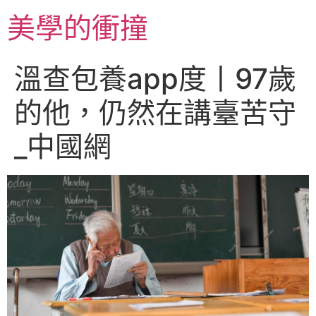
跳
美學的衝撞
至
主
要
溫查包養app度丨97歲
內
容
的他，仍然在講臺苦守
_中國網