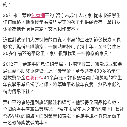
的。”
25年來，葉連
包養網
平的“留守未成年人之家”從未收過學生
任何價格。他還經常為這些留守的孩子們供給食宿，拿出退
休金為他們購買書籍、文具和作業本。
這位對孩子們大方慷慨的白叟，本身的生涯卻節儉樸素。衣
服破了縫補后繼續穿，一個琺瑯杯用了幾十年，至今仍住在
30多年前蓋的平房里，家中很難找到一件像樣的家具。
2012年，葉連平同烏江鎮當局、卜陳學校三方籌款成立和縣
烏江愛心助教協會暨葉連平獎學金，至今共為400多名學生
發放獎學金
包養行情
40余萬元。許多獲得資助和獎勵的學生
年夜學畢業后當了老師，將葉連平心懷年夜愛、無私奉獻的
精力傳承下往。
葉連平的事跡遭到廣泛關注和認可。他獲得全國品德模范、
全國優秀共產黨員等稱號，“留守未成年人之家”的墻上掛著社
會各界送的錦旗。面對榮譽和表揚，葉連平說本身只是做了
一名教師應該做的事。