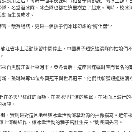
投進應用之后，每周一個年夜課時（相當于兩節課）的冰上課，
滑隊、名堂溜冰隊、冰壺隊也都在這里樹立了起來。同時，校冰
活動而生長成才。
習、競賽場館，更是一個孩子們冰球幻想的“孵化器”。
在黑龍江省冰上活動練習中間停止，中國男子短道速滑隊的姑娘們
。
都來自黑龍江省七臺河市。亞冬會后，這座因煤礦財產而著名的
新、孫琳琳等14位冬奧冠軍與世界冠軍。他們共斬獲短道速滑
們在冬天里紅紅的面頰、在雪地里打滾的笑聲、在冰面上滑行的
的扳談。
的譏諷，實則是對這片地盤與冰雪活動深摯淵源的抽像描寫。近年來
膏壤上深耕細作，讓冰雪活動的種子茁壯生長。”劉兆國先容。