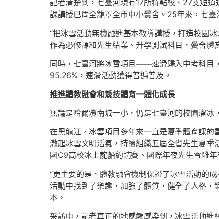
記者清楚到，七臺河現有17所特點校、27支短
課講授已周全籠罩全市中小黌舍。25年來，七臺
“把冰雪活動無機融進基本教導講授，打造校園冰
作為必修課和先生結業、升學測試科目，黌舍體育
同時，七臺河將冰雪項目——速滑歸入中考科目
95.26%，速滑活動獲得普遍普及。
推進體教融會和競技體育一體化成長
無論是哈爾濱南城一小，仍是七臺河的校園溜冰
在黑龍江，冰雪項目多年來一直是夏季體育課的重
激起冰雪文明活氣，持續組織五屆全省先生夏季活
國C9高校冰上龍船約請賽、國際年夜先生雪雕
“更主要的是，體教融會機制保證了冰雪活動的成
活動中找到了樂趣，加強了體質，健全了人格，
本。
采訪中，記者真正的地感觸感染到，冰雪活動進