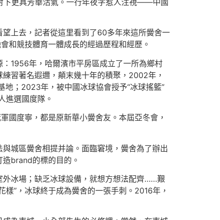
照射下更具芳華活氣。一行年夜字惹人注視——中國
望上去，記者從這里看到了60多年來這所黌舍一
融會和競技體育一體成長的經過歷程和經歷。
：1956年，哈爾濱市平房區成立了一所為鄉村
練習著名遐邇，顛末幾十年的積聚，2002年，
地；2023年，被中國冰球協會授予“冰球搖籃”
8人進選國度隊。
賽冠軍國度寧，都是原新華小黌舍友。本屆亞冬會，
法與城區黌舍相提并論。面臨窘境，黌舍為了辦出
brand的標的目的。
室外冰場；缺乏冰球設備，就想方想法配齊……艱
樣”，冰球終于成為黌舍的一張手刺。2016年，