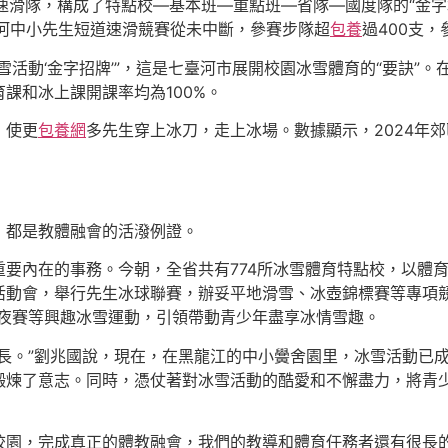
道速滑隊，構成了特點校—基本班—重點班—省隊—國度隊的“金
河中小先生短道速滑競賽從未中斷，參賽步隊超
包養
過400支，
雪活動‘金字招牌’”，這是七臺河市展開校園冰雪體育的“要訣”
課和冰上課開課率均為100%。
，使更
包養網
多先生穿上冰刀，走上冰場。數據顯示，2024年
，都是教體融會的活潑例證。
要內在的事務。今朝，全省共有774所冰雪體育特點校，以體
動會，舉行先生冰球聯賽，辦妥平地滑雪、冰壺錦標賽等專項競
年夜賽等興趣冰雪運動，引領帶動青少年盡享冰情雪趣。
長。”劉兆國說，現在，在黑龍江的中小黌舍園里，冰雪活動已
鍛煉了意志。同時，憑仗著對冰雪活動的酷愛和不懈盡力，將青
校園，完成真正的體教融會，我們的教導和體育任務者還有很長