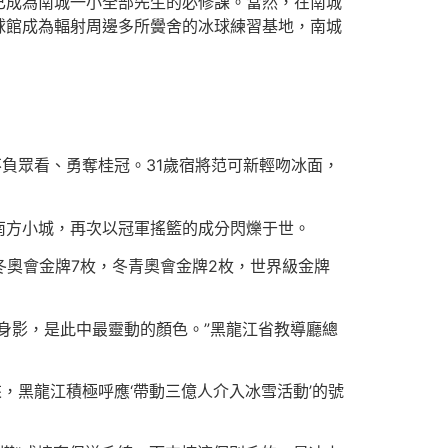
已成為南城一小全部先生的必修課。當然，在南城
球館成為輻射周邊多所黌舍的冰球練習基地，南城
不負眾看、勇奪桂冠。31歲宿將范可新輕吻冰面，
南方小城，再次以冠軍搖籃的成分閃爍于世。
冬奧會金牌7枚，冬青奧會金牌2枚，世界級金牌
身影，是此中最靈動的顏色。”黑龍江省教導廳總
，黑龍江積極呼應‘帶動三億人介入冰雪活動’的號