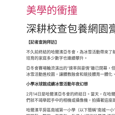
跳
美學的衝撞
至
主
要
深耕校查包養網園
內
容
【記者查詢拜訪】
不久前終結的哈爾濱亞冬會，為冰雪活動帶來了
培育的家庭多少數字也連續攀升。
亞冬會賽場輪流演出的“速率與豪情”雖已閉幕，
冰雪活動進校園，讓體教融會和競技體育一體化
小學冰球館成績冰雪活動年夜幻想
2月14日是哈爾濱亞冬會的終結日。當天，在哈
們就不竭舉起手中的相機或攝像機，拍攝著這座
哈爾濱平房區南城第一小學（以下簡稱“南城一小