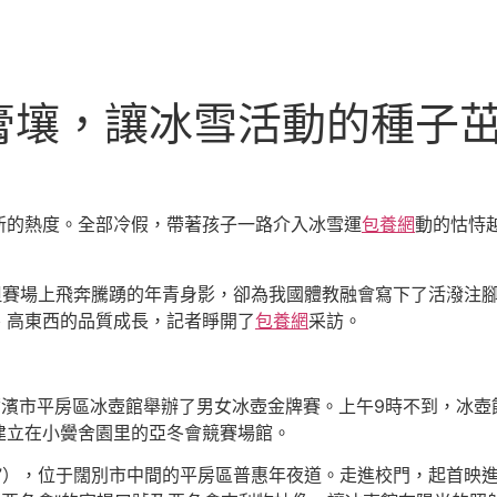
膏壤，讓冰雪活動的種子茁
新的熱度。全部冷假，帶著孩子一路介入冰雪運
包養網
動的怙恃
但賽場上飛奔騰踴的年青身影，卻為我國體教融會寫下了活潑注
、高東西的品質成長，記者睜開了
包養網
采訪。
爾濱市平房區冰壺館舉辦了男女冰壺金牌賽。上午9時不到，冰
建立在小黌舍園里的亞冬會競賽場館。
”），位于闊別市中間的平房區普惠年夜道。走進校門，起首映