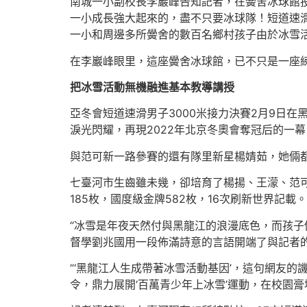
南城一小副校長李巖峰告知記者，在黌舍冰球館
一小成長強大起來的，盡不只要冰球隊！短道速
一小和周邊多所黌舍的數百名鄉村孩子由於冰雪
在李巖峰眼里，這座黌舍冰球館，已不只是一座練
把冰雪活動無機融進基本教導講授
亞冬會短道速滑男子3000米接力決賽2月9日
淚光閃耀，再現2022年北京冬奧會奪冠后的一幕
與范可新一路參賽的還有隊里新星楊婧茹，她倆
七臺河市生齒雖未幾，卻培育了楊揚、王濛、范可
185枚，國度級金牌582枚，16次刷新世界記載。
“冰雪是年夜天然付與黑龍江的浪漫底色，而孩子
督學劉兆國用一段佈滿詩意的言語開端了與記者
“‘黑龍江人生成帶著冰雪活動基因’，這句網友
令，鼎力展開‘百萬青少年上冰雪’運動，在校園