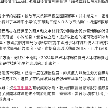
夢亞冬會”的宣揚口號及亞冬會吉利物抽像，讓冰壺館在陽光的
個小學的場館，被改革來承辦年夜型國際賽事，并未幾見。一番看
看到了本地中小學保持“帶動三億人介入冰雪活動”、增進體教
程吊掛在樓道里的照片和文字材料清楚到黌舍與冰雪活動的淵源
天南城一小的前身。黌舍成立后，逐步以出色的體育教導和冰球
0年，被國度體育總局冰球部認定為中國男子冰球隊后備人才培育基
市平房區先后為國度、省、市培育冰球活動員266人，此中有6
冰花”方新、何欣和王雨晴，2024年世界冰球錦標賽男人冰球聯
都是從這所小學的冰球館走出來的。
哈爾濱市郊區，已經一度在講授程度、師資氣力以及生源方面無
條成才路，選擇了在哈爾濱具有較強群眾基本的冰球項目作為打造
艱難：沒
包養網排名
有現成的冰場，教員們就冒著酷寒脫手澆筑
了展開冰球運動也不竭發明前提。垂垂地，黌舍冰球隊“打出了花
成應用。