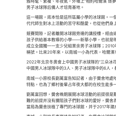
雅時髦、繁複、年夜氣，外墻上“相約哈爾濱 逐
男子冰球隊后備人才培育基地。
這一場館，底本恰是這所區屬小學的冰球館。一
代代師生對冰上活動的苦守和酷愛，也從他們身上
競賽間隙，記者離開冰球館旁邊的講授樓，經由過
孩子供給基本教導的小學——新華小學，也就是明
成立全國獨一一支少兒組業余男子冰球隊；201
稱號。比來20年來，以南城一小為代表，哈爾濱
2022年北京冬奧會上中國男子冰球隊的“三朵
中國男人冰球隊中的3人、男子冰球隊中的6人，
南城一小原校長劉萬富告知記者，由于黌舍地處
特點，也為了鄉村後輩占年夜大都的在校生能多一
劉萬富回想，黌舍晚期展開冰球活動的前提很是
難的前提并沒有攔阻孩子們對冰球的愛好，黌舍為
當局為黌舍扶植了專門的冰球館，并于2017年建