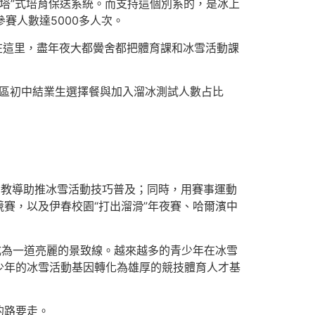
字塔”式培育保送系統。而支持這個別系的，是冰上
參賽人數達5000多人次。
。在這里，盡年夜大都黌舍都把體育課和冰雪活動課
郊區初中結業生選擇餐與加入溜冰測試人數占比
育教導助推冰雪活動技巧普及；同時，用賽事運動
賽，以及伊春校園“打出溜滑”年夜賽、哈爾濱中
成為一道亮麗的景致線。越來越多的青少年在冰雪
少年的冰雪活動基因轉化為雄厚的競技體育人才基
的路要走。