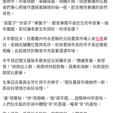
旅途中，列車飛馳、車輛穿越、飛機升降，保證春運的任務
者們專心用情守護搭客歸途的每一程，配合擦亮春運的安然
底色。
“菜籃子”“米袋子”“果盤子”，都是事關平易近生的年夜事。過
年團圓，若何讓老蒼生吃得好、吃得安康？
大年節這天，甘肅蘭州市永登縣的北街農貿市場人來
包養
車
往，各類店鋪攤位整齊有序。前來置辦年貨的市平易近摩肩
相繼，此起彼伏的聲音中充盈著濃濃年味。
市平易近關文蓮每年都來這兒采購年貨，“價廉質優，美得
很！”她擠出人群，高興地拎起對聯、蔬果和海鮮，向熟習的
鄰居比劃著。
生果店店東高永芳忙得不亦樂乎，“現在農貿市場煥然一新，
既有好環境也有好治理。”
“產”得豐裕，“供”得順暢，“銷”得平穩……放眼神州年夜地，
人們在充盈的年貨中體悟“年”的意蘊，暢享“年”的喜悅。