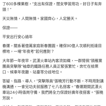
了600多棵果樹，“支出有保證，閨女學習用功，好日子有奔
頭！”
天災無情，人間無情。家國齊心，人定勝天。
保證——
平安出行安心過年
春運，關系著億萬家庭新春團圓。確保90億人次順利抵達目
標地，一場“年夜考”若何應對？
大年節一年夜早，武漢火車站內客流如織，一群臂佩“頭雁黨
團員突擊隊”袖章的鐵路任務人員正緊張繁忙，奔忙在檢票
口、候車年夜廳、站臺等分歧地位。
答疑、指路、尋人，“突擊隊員”張曉芳行動不斷，不時用對講
機溝通，一會兒功夫就服務了七八名搭客。“春運期間武漢火
車站24小時值崗守備，我們將全力保證好廣年夜搭客。”張曉
芳說。