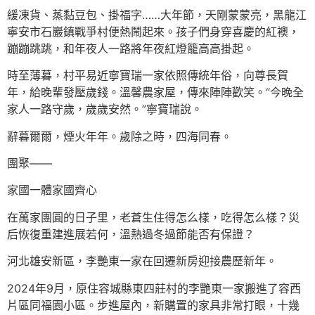
緩凍貨、蒸黏豆包、掛福字……大年節，天剛蒙蒙亮，黑龍江
寧安市石巖鎮戰爭村便熱鬧起來。孩子們身穿喜慶的紅襖，
蹦蹦跳跳，和年夜人一路將年夜紅燈籠高高掛起。
時至薄暮，村平易近寧寶瑞一家依照傳統年俗，向尊長賀
年，給晚輩發壓歲錢。溫馨農家屋，傳來陣陣歡笑。“今晚全
家人一路守歲，歲歲安然。”寧寶瑞說。
辭暮爾爾，煙火年年。歲除之時，四海同春。
團聚——
家國一體家國齊心
在萬家團圓的日子里，老蒼生住得怎么樣，吃得怎么樣？災
后恢復重建進展若何，溫熱過冬過節能否有保證？
河北雄安新區，李艷東一家在回遷新房迎接農歷新年。
2024年9月，原住容城縣東四莊村的李艷東一家搬進了容西
片區同福園小區。步進屋內，新購置的家具非常打眼，十幾