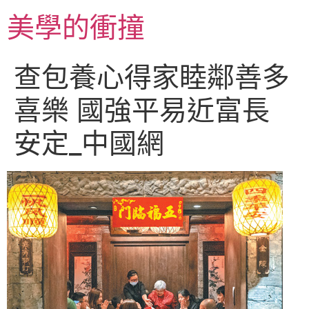
跳
美學的衝撞
至
主
要
查包養心得家睦鄰善多
內
容
喜樂 國強平易近富長
安定_中國網