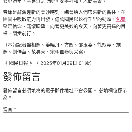
安心過年，平易近之所盼。安寧祥和，人間美景。
春節是辭舊迎新的美妙時刻，總會給人們帶來新的嚮往。在
團圓中吸取氣力再出發，億萬國民以蛇行千里的勁頭，
包養
堅定信念、滿懷盼望，向著更美妙的今天，向著更高遠的目
標，闊步前行。
（本報記者龔相娟、姜曉丹、方圓、邵玉姿、徐馭堯、施
娟、劉佳華、范昊天、宋朝軍參與采寫）
《 國民日報 》（ 2025年01月29日 01 版）
發佈留言
發佈留言必須填寫的電子郵件地址不會公開。
必填欄位標示
為
*
留言
*