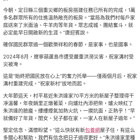
今朝，定日縣三個重災鄉的板房搭建任務已所有的完成，1萬
多名群眾所有的住進溫熱敞亮的板房。“當局為我們村每戶家
庭送來了米面油、牛羊肉等年貨。眾志成城、團結奮斗，就
必定能早日開啟新的生涯。”唐迎賓說。
確保國民群眾過一個歡樂祥和的春節，是家事，也是國事。
2024年8月，遼寧葫蘆島市遭受嚴重洪澇災害，祝家溝村受
災被淹。
這是“始終把國民放在心上”的奮力托舉——僅兩個月后，祝家
溝村重建完成，“祝家新村”拔地而起。
大年節這天，村平易近朱洪達家70平方米的新屋子整理得干
凈溫馨，年夜鍋里正燉著菜，向爐灶內添把柴，爐火映紅了
朱洪達的臉龐。縷縷煙氣加熱火炕，一摸炕面，正熱乎！“早
就備好了年貨，閨女、兒子都在家，一家人在新屋子過年。”
堅定信念、滿懷盼望。“這么快就有新
包養網
屋子住，有這么
多關心和幫助，我們有信念把日子過得更好。”朱洪達家里種