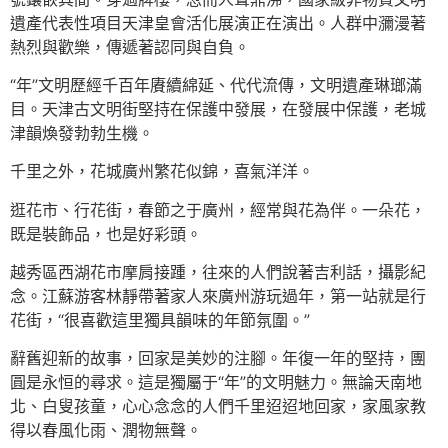
遺產代表性項目天津皇會活化展演正在演出。人群中瀰漫著
熱烈與歡樂，傳遞著認同與自負。
“年”文明歷經千百年賡續綿延、代代流傳，文明遺產琳瑯滿
目。天津古文明街堅持在保護中發展，在發展中保護，老城
津韻煥發勃勃生機。
千里之外，花城廣州繁花似錦，喜氣洋洋。
逛花市、行花街，春節之于廣州，經常與花為伴。一朵花，
既是裝飾品，也是好彩頭。
越秀區西湖花市摩肩接踵，往來的人們說著吉利話，攝影紀
念。江蘇游客林靜帶著家人來廣州游玩過年，第一站就是行
花街，“很喜歡這里獨具韻味的年節氛圍。”
辭舊迎新的故事，回家是美妙的注腳。年復一年的堅持，團
圓是永恒的尋求。這是獨屬于“年”的文明魅力。無論天南地
北、白叟孩童，心心念念的人們千里迢迢地回家，家風家教
得以春風化雨、潤物無聲。