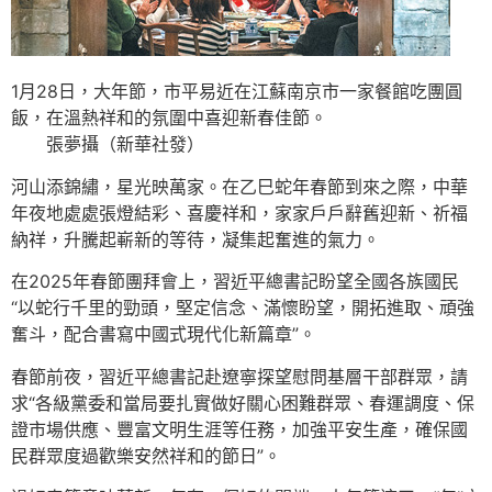
1月28日，大年節，市平易近在江蘇南京市一家餐館吃團圓
飯，在溫熱祥和的氛圍中喜迎新春佳節。
張夢攝（新華社發）
河山添錦繡，星光映萬家。在乙巳蛇年春節到來之際，中華
年夜地處處張燈結彩、喜慶祥和，家家戶戶辭舊迎新、祈福
納祥，升騰起嶄新的等待，凝集起奮進的氣力。
在2025年春節團拜會上，習近平總書記盼望全國各族國民
“以蛇行千里的勁頭，堅定信念、滿懷盼望，開拓進取、頑強
奮斗，配合書寫中國式現代化新篇章”。
春節前夜，習近平總書記赴遼寧探望慰問基層干部群眾，請
求“各級黨委和當局要扎實做好關心困難群眾、春運調度、保
證市場供應、豐富文明生涯等任務，加強平安生產，確保國
民群眾度過歡樂安然祥和的節日”。