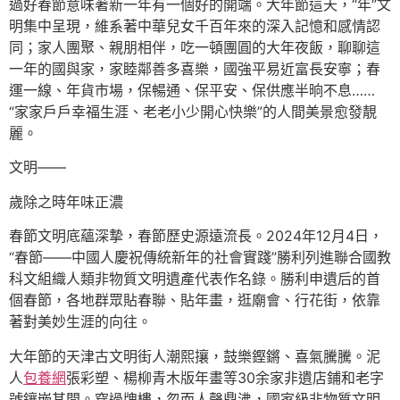
過好春節意味著新一年有一個好的開端。大年節這天，“年”文
明集中呈現，維系著中華兒女千百年來的深入記憶和感情認
同；家人團聚、親朋相伴，吃一頓團圓的大年夜飯，聊聊這
一年的國與家，家睦鄰善多喜樂，國強平易近富長安寧；春
運一線、年貨市場，保暢通、保平安、保供應半晌不息……
“家家戶戶幸福生涯、老老小少開心快樂”的人間美景愈發靚
麗。
文明——
歲除之時年味正濃
春節文明底蘊深摯，春節歷史源遠流長。2024年12月4日，
“春節——中國人慶祝傳統新年的社會實踐”勝利列進聯合國教
科文組織人類非物質文明遺產代表作名錄。勝利申遺后的首
個春節，各地群眾貼春聯、貼年畫，逛廟會、行花街，依靠
著對美妙生涯的向往。
大年節的天津古文明街人潮熙攘，鼓樂鏗鏘、喜氣騰騰。泥
人
包養網
張彩塑、楊柳青木版年畫等30余家非遺店鋪和老字
號鑲嵌其間。穿過牌樓，忽而人聲鼎沸，國家級非物質文明