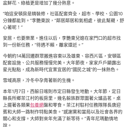
盆鮮花、綠植更是增加了幾分熱意。
“咱這安頓房是精裝修，社區配套齊全，超市、學校、公園10
分鐘都能到。”李艷東說，“鄰居鄰居和氣相處，彼此幫襯，舒
心著呢！”
安居，也要樂業。進住以后，李艷東兒媳在家門口的超市找
到一份新任務，“待遇不賴，離家還近。”
今朝約14萬回遷群眾搬進容東以及雄東、容西片區，安頓區
配套設施、公共服務慢慢完美。大年節夜，家家戶戶顯露出
星光點點，成為新時代宜業宜居的“國民之城”的一抹熱色。
雪域高原，冷冬中孕育著新的生機。
本年1月7日，西躲日喀則市定日縣發生地動。大年節，定日
縣長所鄉茶江村的板房里，幾名躲族群眾圍著火爐品茗，桌
上擺著各類果
包養網
盤和零食。茶江村駐村任務隊隊長唐迎
賓和大師一路制作特點美食。“感謝黨和當局以及社會各界的
關心和支撐。大師對來年充滿了新等待。”青年尼瑪動情地
說。