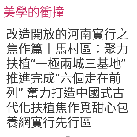
跳
美學的衝撞
至
主
要
改造開放的河南實行之
內
容
焦作篇丨馬村區：聚力
扶植“一極兩城三基地”
推進完成“六個走在前
列” 奮力打造中國式古
代化扶植焦作覓甜心包
養網實行先行區