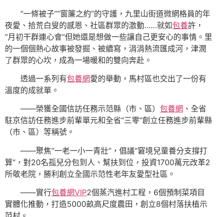
“一條被子”“窗簾之約”的守護，九里山街道微網格員的年
夜愛、拾荒白叟的感恩、社區群眾的激動……就如
包養
許，
“月初干群連心會”但她還是想做一些讓自己更安心的事情。里
的一個個熱心故事被發掘、被續寫，涓涓熱流匯成河，津潤
了群眾的心坎，成為一場暖和的雙向奔赴。
透過一系列有
包養網
愛的舉動，馬村區也交出了一份有
溫度的成就單。
——榮獲全國信訪任務示范縣（市、區）
包養網
、全省
駐京信訪任務進步前輩單元和全省“三零”創立任務進步前輩縣
（市、區）等稱號。
——聚焦“一老一小一青壯”，倡議“窘境兒童養分支撐打
算”，對20名孤兒分包到人、幫扶到位，投資1700萬元改革2
所敬老院，勝利創立全國示范性老年友愛型社區。
——實行
包養網VIP
2個蒸汽進村工程，6個預制菜項目
實體化推動，打造5000畝高尺度農田，創立8個村落扶植示
范村。