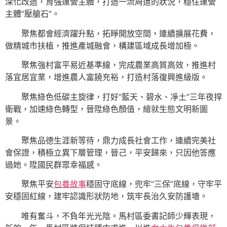
深化改造，育強運營主體，打造一流周遭的狀況，穩住運營
主體“壓艙石”。
聚焦都會經濟躍升點，拓睜開放空間，連續擴展花費，
做精城市扶植，推進產城融會，構建區域成長增加極。
聚焦強村富平易近基準線，完成農業高質高效，推進村
落宜居宜業，增進農人富饒充裕，打造村落復興進級版。
聚焦綠色低碳主旋律，打好“藍天、碧水、凈土”三年夜捍
衛戰，加速綠色轉型，晉陞綠色顏值，繪就生態文明新圖
景。
聚焦品德生涯新等待，鼎力成長社會工作，連續完美社
會保證，積極立異下層管理，晉己，平安歸來，只因他答應
過她。陞國民群眾幸福感。
聚焦平安
包養故事
穩固守底線，兜牢“三保”底線，守牢平
安穩固紅線，建牢認識形狀防地，筑牢長治久安防護墻。
唯有奮斗，不負年光光陰。馬村區委書記師少輝表現，