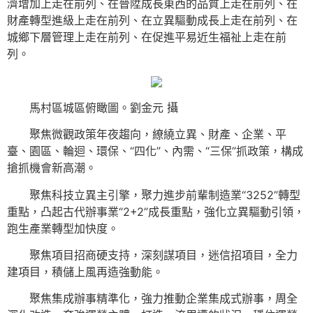
濟增加上走在前列、在晉陞成長東西的品質上走在前列、在
財產轉型進級上走在前列、在立異驅動成長上走在前列、在
城鄉下層管理上走在前列、在促進平易近生福祉上走在前
列。
馬村區城區俯瞰圖。劉金元 攝
聚焦微觀政策年夜趨向，繚繞立異、財產、企業、平
臺、園區、輪迴、環保、“四化”、內需、“三保”抓政策，構成
搶抓機會新高潮。
聚焦科技立異主引擎，聚力進步前輩制造業“3252”轉型
重點，凸起古代辦事業“2+2”成長重點，強化立異驅動引領，
跑生產業轉型加快度。
聚焦項目招商硬支持，深刻謀項目，迷信招項目，全力
建項目，積儲上風再造強動能。
聚焦集成辦事精準化，強力推動企業集成式辦事，周全