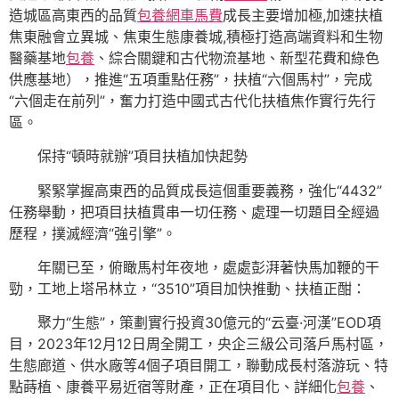
造城區高東西的品質
包養網車馬費
成長主要增加極,加速扶植
焦東融會立異城、焦東生態康養城,積極打造高端資料和生物
醫藥基地
包養
、綜合關鍵和古代物流基地、新型花費和綠色
供應基地），推進“五項重點任務”，扶植“六個馬村”，完成
“六個走在前列”，奮力打造中國式古代化扶植焦作實行先行
區。
保持“頓時就辦”項目扶植加快起勢
緊緊掌握高東西的品質成長這個重要義務，強化“4432”
任務舉動，把項目扶植貫串一切任務、處理一切題目全經過
歷程，撲滅經濟“強引擎”。
年關已至，俯瞰馬村年夜地，處處彭湃著快馬加鞭的干
勁，工地上塔吊林立，“3510”項目加快推動、扶植正酣：
聚力“生態”，策劃實行投資30億元的“云臺·河漢”EOD項
目，2023年12月12日周全開工，央企三級公司落戶馬村區，
生態廊道、供水廠等4個子項目開工，聯動成長村落游玩、特
點蒔植、康養平易近宿等財產，正在項目化、詳細化
包養
、