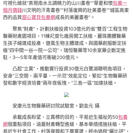
可視化繪就“表現南水北調精力的山川畫卷”“華夏和懷
包養一
個月價錢
川文明的汗青畫卷”“村落復興的壯美畫卷”“城區高東
西的品質
甜心寶貝包養網
成長的美麗畫卷”。
聚焦“財產”，計劃扶植投資103億元的省“雙百”工程生物
醫藥財產園項目，11棟尺度化廠房開工扶植，麗珠團體醫藥
生孩子線建成投產，健風生物主體建成，與國藥創服斷定扶
植“四中間一谷一院一公司”，瑞恒醫藥等10余家藥企斷定進
駐，3—5年年產值可衝破200億元。
凸起“立異”，推動實行投資30億元白鷺湖聰明島項目，
安身“三空間、兩平臺、一示范”效能定位，緊扣“生物醫藥研
發和數字經濟培養”兩年夜板塊，“三島一區”加速扶植。
安康元生物醫藥研討院試驗室。劉金元 攝
承載成長盼望、立異標的目的、平易近生福祉的50
包養
網
個重點項目，涵蓋財產轉型進級、基本舉措措施扶植、平
易近生社會工作、村落復興和下層黨建，經由過程“曬比評”，