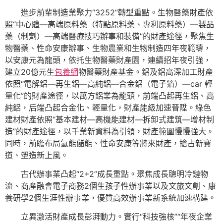
進步前輩制造業聚力“3252”轉型重點。生物醫藥財產依
照“中心體—高端原料藥（特點原料藥、專利原料藥）—製品
藥（制劑）—高端醫療技巧辦事和裝備”的財產途徑，聚焦生
物醫藥、性命安康辦事、生物農業和生物制造四年夜範疇，
以安康元為龍頭，依托生物醫藥財產園，連續招年夜引強，
建立20億元生
包養網
物醫藥財產基金。鋁及鋁高深加工財產
依照“電解鋁—再生鋁—高純鋁—合金鋁（電子箔）—car 輕
量化”的財產途徑，以萬方鋁業為龍頭，前端凸起再生鋁、高
純鋁，后端凸起合金化、輕量化，財產能級加速晉陞。綠色
建材財產依照“基本建材—高機能建材—拆卸式建筑—增材制
造”的財產途徑，以千業新資料為引領，財產範圍慢慢強大。
同時，前瞻布局氫能儲能、性命安康等將來財產，搶占新賽
道、塑造新上風。
古代辦事業凸起“2+2”成長重點。聚焦成長聰明冷鏈物
流、商產融會電子商務2個生孩子性辦事業以及文旅文創、康
養研學2個生涯性辦事業，優質高效辦事業新系統加速構建。
立異激活財產成長彭湃動力。實行“科技強核”“年夜企業