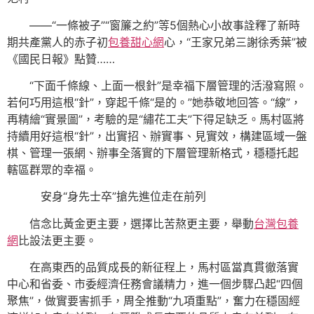
——“一條被子”“窗簾之約”等5個熱心小故事詮釋了新時
期共產黨人的赤子初
包養甜心網
心，“王家兄弟三謝徐秀葉”被
《國民日報》點贊……
“下面千條線、上面一根針”是幸福下層管理的活潑寫照。
若何巧用這根“針”，穿起千條“是的。”她恭敬地回答。“線”，
再精繪“實景圖”，考驗的是“繡花工夫”下得足缺乏。馬村區將
持續用好這根“針”，出實招、辦實事、見實效，構建區域一盤
棋、管理一張網、辦事全落實的下層管理新格式，穩穩托起
轄區群眾的幸福。
安身“身先士卒”搶先進位走在前列
信念比黃金更主要，選擇比苦熬更主要，舉動
台灣包養
網
比設法更主要。
在高東西的品質成長的新征程上，馬村區當真貫徹落實
中心和省委、市委經濟任務會議精力，進一個步驟凸起“四個
聚焦”，做實要害抓手，周全推動“九項重點”，奮力在穩固經