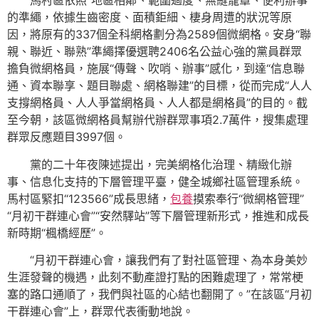
馬村區依照“地區相鄰、範圍過度、無縫籠罩、便利辦事”
的準繩，依據生齒密度、面積鉅細、棲身周遭的狀況等原
因，將原有的337個全科網格劃分為2589個微網格。安身“聯
親、聯近、聯熟”準繩擇優選聘2406名公益心強的黨員群眾
擔負微網格員，施展“傳聲、吹哨、辦事”感化，到達“信息聯
通、資本聯享、題目聯處、網格聯建”的目標，從而完成“人人
支撐網格員、人人爭當網格員、人人都是網格員”的目的。截
至今朝，該區微網格員幫辦代辦群眾事項2.7萬件，搜集處理
群眾反應題目3997個。
黨的二十年夜陳述提出，完美網格化治理、精緻化辦
事、信息化支持的下層管理平臺，健全城鄉社區管理系統。
馬村區緊扣“123566”成長思緒，
包養
摸索奉行“微網格管理”
“月初干群連心會”“安然驛站”等下層管理新形式，推進和成長
新時期“楓橋經歷”。
“月初干群連心會，讓我們有了對社區管理、為本身美妙
生涯發聲的機遇，此刻不動產證打點的困難處理了，常常梗
塞的路口通順了，我們與社區的心結也翻開了。”在該區“月初
干群連心會”上，群眾代表衝動地說。