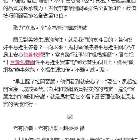
化”，強化“雙區”聯動，奉行“管委會+公司”形式，晉陞高東西
的品質成長承載力，古代辦事業開闢區排名全省第3位，經濟
技巧開闢區排名全省第13位。
聚力“立馬可享”幸福管理細致進微
國民對美妙生涯的向往，就是我們的奮斗目的。若何答
好平易近生答卷？一向以來，馬村區保持把平易近生關心“扛
肩上安心
包養軟體
頭”，當真踐行新時期“楓橋經歷”，實在把
“十
台灣包養網
件平易近生實事”辦到老蒼生心田上，延長“微
網格”辦事效能，幸福生涯加倍可不雅可感可及。
“早上醒了拉開窗簾，他們看到就安心了。”現在，夙起拉
開窗簾已成該區煢居白叟和微網格員報安然的商定。這份“窗
簾之約”的暖和守護，就是馬村區在幸福下層管理任務走深走
實的活潑實行。
老有所養、老有所樂。趙夢夢 攝