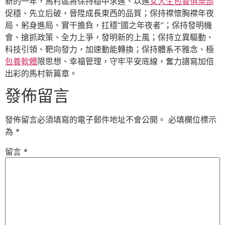
新的一年，馬村區將保持穩中求進、以進
女大生包養俱樂部
促穩、先立后破，晉陞成長東西的品質；保持襟懷胸襟年夜
局、躬身進局、實干擔負，扛穩“國之年夜者”；保持發明機
會、搶抓政策、全力上爭，發明新的上風；保持立異驅動、
科技引領、靶向發力，加速動能轉換；保持體系不雅念、極
包養軟體
限思想、幸福管理，守牢平安底線，奮力譜寫加倍
出彩的馬村新篇章。
發佈留言
發佈留言必須填寫的電子郵件地址不會公開。
必填欄位標示
為
*
留言
*