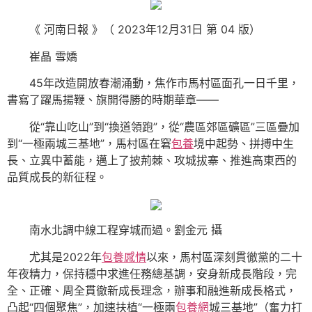
《 河南日報 》（ 2023年12月31日 第 04 版）
崔晶 雪嬌
45年改造開放春潮涌動，焦作市馬村區面孔一日千里，
書寫了躍馬揚鞭、旗開得勝的時期華章——
從“靠山吃山”到“換道領跑”，從“農區郊區礦區”三區疊加
到“一極兩城三基地”，馬村區在窘
包養
境中起勢、拼搏中生
長、立異中蓄能，邁上了披荊棘、攻城拔寨、推進高東西的
品質成長的新征程。
南水北調中線工程穿城而過。劉金元 攝
尤其是2022年
包養感情
以來，馬村區深刻貫徹黨的二十
年夜精力，保持穩中求進任務總基調，安身新成長階段，完
全、正確、周全貫徹新成長理念，辦事和融進新成長格式，
凸起“四個聚焦”，加速扶植“一極兩
包養網
城三基地”（奮力打