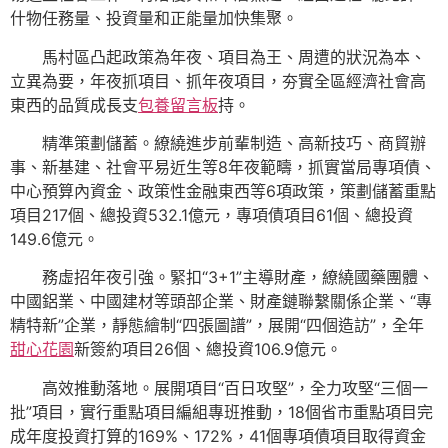
什物任務量、投資量和正能量加快集聚。
馬村區凸起政策為年夜、項目為王、周遭的狀況為本、
立異為要，年夜抓項目、抓年夜項目，夯實全區經濟社會高
東西的品質成長支
包養留言板
持。
精準策劃儲蓄。繚繞進步前輩制造、高新技巧、商貿辦
事、新基建、社會平易近生等8年夜範疇，抓實當局專項債、
中心預算內資金、政策性金融東西等6項政策，策劃儲蓄重點
項目217個、總投資532.1億元，專項債項目61個、總投資
149.6億元。
務虛招年夜引強。緊扣“3+1”主導財產，繚繞國藥團體、
中國鋁業、中國建材等頭部企業、財產鏈聯繫關係企業、“專
精特新”企業，靜態繪制“四張圖譜”，展開“四個造訪”，全年
甜心花園
新簽約項目26個、總投資106.9億元。
高效推動落地。展開項目“百日攻堅”，全力攻堅“三個一
批”項目，實行重點項目編組專班推動，18個省市重點項目完
成年度投資打算的169%、172%，41個專項債項目取得資金