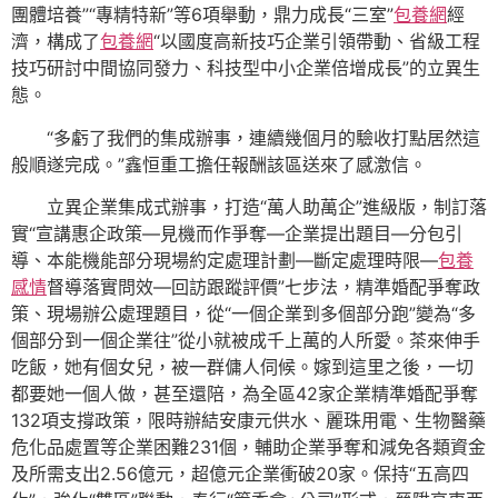
團體培養”“專精特新”等6項舉動，鼎力成長“三室”
包養網
經
濟，構成了
包養網
“以國度高新技巧企業引領帶動、省級工程
技巧研討中間協同發力、科技型中小企業倍增成長”的立異生
態。
“多虧了我們的集成辦事，連續幾個月的驗收打點居然這
般順遂完成。”鑫恒重工擔任報酬該區送來了感激信。
立異企業集成式辦事，打造“萬人助萬企”進級版，制訂落
實“宣講惠企政策—見機而作爭奪—企業提出題目—分包引
導、本能機能部分現場約定處理計劃—斷定處理時限—
包養
感情
督導落實問效—回訪跟蹤評價”七步法，精準婚配爭奪政
策、現場辦公處理題目，從“一個企業到多個部分跑”變為“多
個部分到一個企業往”從小就被成千上萬的人所愛。茶來伸手
吃飯，她有個女兒，被一群傭人伺候。嫁到這里之後，一切
都要她一個人做，甚至還陪，為全區42家企業精準婚配爭奪
132項支撐政策，限時辦結安康元供水、麗珠用電、生物醫藥
危化品處置等企業困難231個，輔助企業爭奪和減免各類資金
及所需支出2.56億元，超億元企業衝破20家。保持“五高四