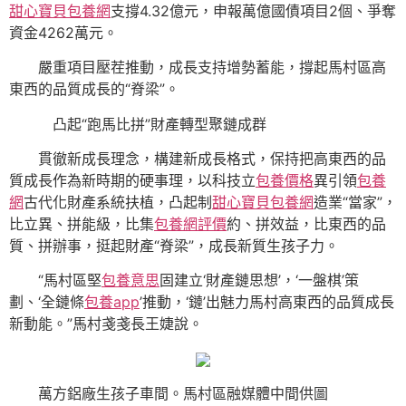
甜心寶貝包養網
支撐4.32億元，申報萬億國債項目2個、爭奪
資金4262萬元。
嚴重項目壓茬推動，成長支持增勢蓄能，撐起馬村區高
東西的品質成長的“脊梁”。
凸起“跑馬比拼”財產轉型聚鏈成群
貫徹新成長理念，構建新成長格式，保持把高東西的品
質成長作為新時期的硬事理，以科技立
包養價格
異引領
包養
網
古代化財產系統扶植，凸起制
甜心寶貝包養網
造業“當家”，
比立異、拼能級，比集
包養網評價
約、拼效益，比東西的品
質、拼辦事，挺起財產“脊梁”，成長新質生孩子力。
“馬村區堅
包養意思
固建立‘財產鏈思想’，‘一盤棋’策
劃、‘全鏈條
包養app
’推動，‘鏈’出魅力馬村高東西的品質成長
新動能。”馬村戔戔長王婕說。
萬方鋁廠生孩子車間。馬村區融媒體中間供圖