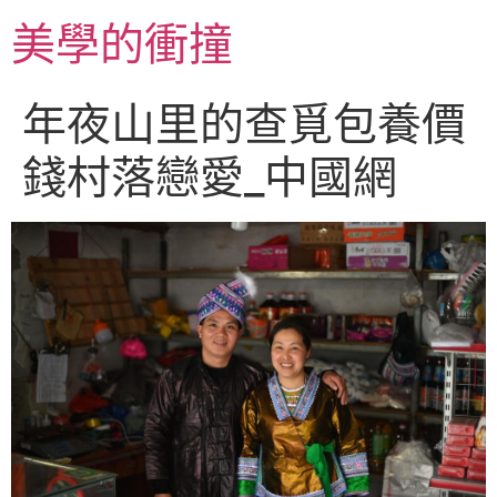
跳
美學的衝撞
至
主
要
年夜山里的查覓包養價
內
容
錢村落戀愛_中國網