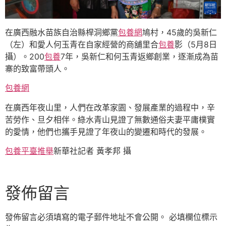
在廣西融水苗族自治縣桿洞鄉黨
包養網
鳩村，45歲的吳新仁
（左）和愛人何玉青在自家經營的商舖里合
包養
影（5月8日
攝）。200
包養
7年，吳新仁和何玉青返鄉創業，逐漸成為苗
寨的致富帶頭人。
包養網
在廣西年夜山里，人們在改革家園、發展產業的過程中，辛
苦勞作、旦夕相伴。綠水青山見證了無數通俗夫妻平庸樸實
的愛情，他們也攜手見證了年夜山的變遷和時代的發展。
包養平臺推舉
新華社記者 黃孝邦 攝
發佈留言
發佈留言必須填寫的電子郵件地址不會公開。
必填欄位標示