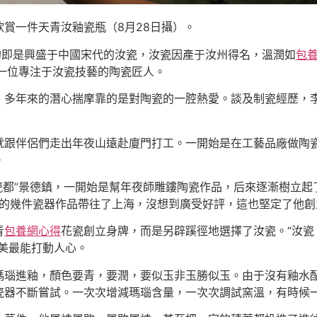
賞一件天青汝釉瓷瓶（8月28日攝）。
的即是興盛于中國宋代的汝瓷，汝瓷因產于汝州得名，溫潤如
包
一位專注于汝瓷技藝的陶瓷匠人。
，多年來的潛心揣摩靠的是對陶瓷的一腔熱愛。談及制瓷經歷，李
就跟伴侶們走出年夜山遠赴廈門打工。一開始是在工藝品廠做陶
。
“瓷都”景德鎮，一開始是幫年夜師雕鏤陶瓷作品，后來逐漸樹立
身的幾件瓷器作品帶往了上海，沒想到廣受好評，這也堅定了他
青
包養網心得
花瓷創立身牌，而是另辟蹊徑地選擇了汝瓷。“汝
美最能打動人心。
瑪瑙進釉，顏色要青，要潤，要似玉非玉勝似玉。由于沒有釉水
瓷器不斷嘗試。一次次增減瑪瑙含量，一次次調試窯溫，有時候