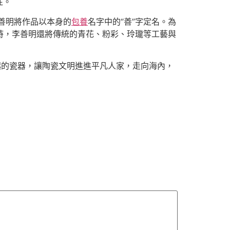
往。
善明將作品以本身的
包養
名字中的“善”字定名。為
時，李善明還將傳統的青花、粉彩、玲瓏等工藝與
起的瓷器，讓陶瓷文明進進平凡人家，走向海內，