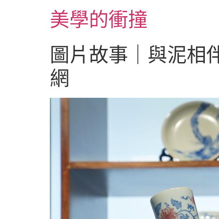
跳
美學的衝撞
至
主
要
圖片故事｜與泥相伴
內
容
網