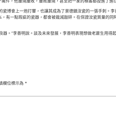
十萬件，他屢燒屢敗，屢敗屢燒，甚至把一家的積蓄都投進了進
年的瓷博會上一炮打響，也讓其成為了景德鎮汝瓷的一張手刺。李
0%，有一點瑕疵的瓷器，都會被裁減敲碎。在保證汝瓷質量的同
良器。”李善明說。談及未來發展，李善明表現想做老蒼生用得
填欄位標示為
*