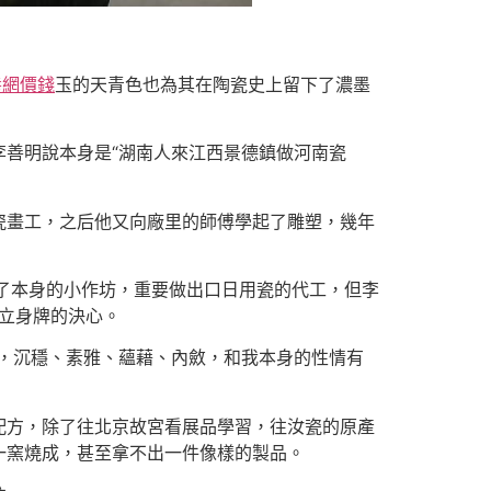
養網價錢
玉的天青色也為其在陶瓷史上留下了濃墨
善明說本身是“湖南人來江西景德鎮做河南瓷
瓷畫工，之后他又向廠里的師傅學起了雕塑，幾年
起了本身的小作坊，重要做出口日用瓷的代工，但李
創立身牌的決心。
瓷，沉穩、素雅、蘊藉、內斂，和我本身的性情有
配方，除了往北京故宮看展品學習，往汝瓷的原產
一窯燒成，甚至拿不出一件像樣的製品。