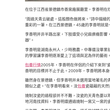
在位于江西省景德鎮市善窯廠展廳里，李善明在欣
“雨過天青云破處，這般顏色做將來。”詩中描繪
重彩的一筆。在江西景德鎮，45歲的李善明就是
李善明并非半路出家，下肢還受小兒麻痹癥影響
器”。
李善明是湖南永州人，少時務農，中專還沒畢業
的學習讓李善明逐漸愛上了這項與泥為伴的藝術
包養行情
2005年，李善明在伴侶的介紹下來到
善明的目標并不止于此。2009年，李善明將本
雖然身在景德鎮，但李善明并未選用當地著名的
類似之處。”在李善明看來，汝
包養
瓷蘊藉的天然
燒制汝瓷的過程卻并不不難，汝瓷的天青色要以
地河南找資料，李善明還通過燒制一窯又一窯的