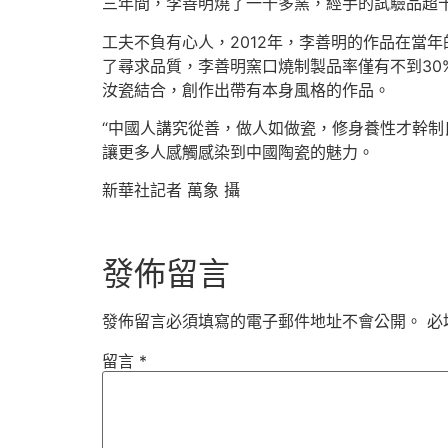
三年間，李善明燒了一千多窯，經手的試驗品超
工夫不負有心人，2012年，李善明的作品在當
了尋求品質，李善明窯口燒制製品率僅有不到3
汝瓷結合，創作出帶有本身風格的作品。
“中國人講究從善，做人如做瓷，修身養性才幹制
讓更多人感觸感染到中國陶瓷的魅力。
新華社記者 萬象 攝
發佈留言
發佈留言必須填寫的電子郵件地址不會公開。
必
留言
*