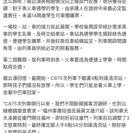
怎么辦呢？楊云濤將相關情況向上級部門反應，很快獲得反
饋：對于乘火車通學的學生，由承運人在旅途中承擔必定監
護責任，未滿14周歲學生可單獨購票。
一場校、站、車的接力就此展開。學校每周提早統計需求乘
車的學生名單，及時交給車站。車站為通學學生開辟綠色通
道，便捷學生購票，并做好高低車組織設定。列車開辟閱讀
角等，由列車員供給必定的照看服務。
第二個難題，是列車時刻表。火車要成為便捷上學車，時間
點得合適。
楊云濤回憶，最開始，C875次列車下戰書4點到達清流站，
那時孩子們還沒有放學。所以，學生們只能坐著火車上學，
坐著中巴車回家。
“C875次列車開行以來，我們不間斷開展客流調研，也到沿
線鄉鎮摸查需求。”福州客運段值班員蔣文雄介紹，該列車天
天凌晨從廈門開往福州，即刻折前往廈門。列車前后調整了3
次發車時刻，最終確定鄙人午6點56分到達清流站，剛好接
上放學的孩子們。