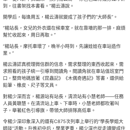
到，往書架找本書看。”楊云濤說。
開學后，每逢周五，楊云濤就變成了孩子們的“大師長”。
“楊站長，女兒的外衣還在候車室，就在靠墻的那一排，麻煩
幫忙收起來，周日再取。”
“楊站長，摩托車壞了，晚半小時到，先讓娃娃在車站造作
業。”
楊云濤認真梳理微信群的信息，需求整理的東西收起來，需
求照看的孩子統一引導到閱讀角。閱讀角就在車站值班室門
口，整齊地碼放著《昆蟲記》《木偶奇遇記》等書，還供給
鉛筆、橡皮、尺子等文具。
對楊少深而言，楊源站有站長，清流站有小慧老師——任務
人員黃聰慧。在清流站上車、下車時，小慧老師都吹著叫
子，舉著紅色引導旗，帶領大師排隊高低車。
令楊少深印象深入的還有C875次列車上舉行的“學長學姐大
師談”活動。升進初中后，學業更重，楊少深也從走讀變成住