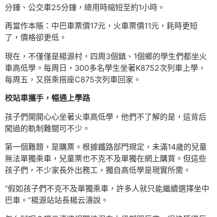
分鐘、公交車25分鐘，總用時縮短至約1小時。
再當作本賬：中巴車票價17元，火車票價11元，耗時更短
了，價格卻更低。
現在，不僅僅是楊源村，四周3個鎮、1個鄉的學生們都坐火
車高低學。每周日，300多名學生坐著K8752次列車上學，
每周五，又搭乘搭座C875次列車回家。
校站車攜手，暢通上學路
孩子們開開心心坐著火車高低學，他們不了解的是，這背后
闖過的軌制難關可不少。
第一個難題，是購票。根據鐵路部門規定，未滿14歲的兒童
無法單獨乘車，兒童票也不克不及單獨在網上購買。但這些
孩子們，不少家長外出務工，獨自高低學是現實所需。
“假如孩子們不克不及單獨乘車，許多人就只能繼續選擇坐中
巴車。”楊源站站長楊云濤說。