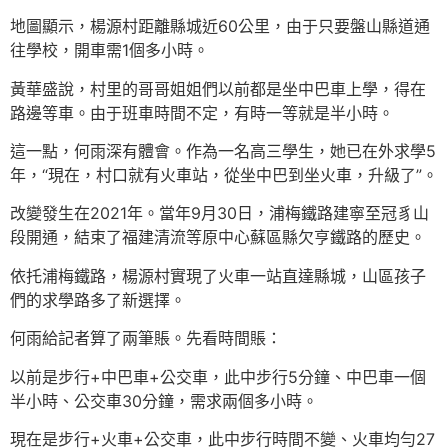
地圖顯示，楊源村距離縣城近60公里，由于只要盤山縣道通
往學校，開車需1個多小時。
黃華盛說，村里的哥哥姐姐們以前都是坐中巴車上學，得在
路邊等車。由于班車時間不定，有時一等就是半小時。
這一點，何雨深有體會。作為一名高三學生，她已在外求學5
年，“現在，村口就有火車站，從坐中巴到坐火車，升級了”。
改變發生在2021年。當年9月30日，浦梅鐵路建寧至冠豸山
段開通，結束了福建清流等原中心蘇區縣欠亨鐵路的歷史。
依托浦梅鐵路，楊源村實現了火車一站直達縣城，山區孩子
們的求學路多了新選擇。
何雨給記者算了兩筆賬。先看時間賬：
以前是步行+中巴車+公交車，此中步行5分鐘、中巴車一個
半小時、公交車30分鐘，需求兩個多小時。
現在是步行+火車+公交車，此中步行時間不變、火車均勻27