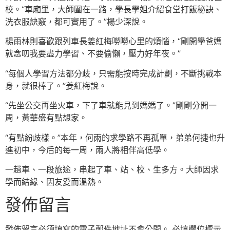
校。“車廂里，大師圍在一路，學長學姐介紹食堂打飯秘訣、
洗衣服訣竅，都可實用了。”楊少深說。
楊雨林則喜歡跟列車長姜紅梅嘮嘮心里的煩惱，“剛開學爸媽
就念叨我要盡力學習、不要偷懶，壓力好年夜。”
“每個人學習方法都分歧，只需能按時完成計劃，不斷挑戰本
身，就很棒了。”姜紅梅說。
“先坐公交再坐火車，下了車就能見到媽媽了。”剛剛分開一
周，黃華盛有點想家。
“有點紛歧樣。”本年，何雨的求學路不再孤單，弟弟何捷也升
進初中，今后的每一周，兩人將相伴高低學。
一趟車、一段旅途，串起了車、站、校、生多方。大師因求
學而結緣、因友愛而溫熱。
發佈留言
發佈留言必須填寫的電子郵件地址不會公開。
必填欄位標示