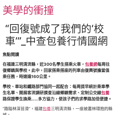
跳
美學的衝撞
至
主
要
“回復號成了我們的‘校
內
容
車’”_中查包養行情國網
焦點閱讀
在福建三明清流縣，近300名學生搭乘火車，
包養網
每周往
復鄉鎮與學校。此中，回家搭乘搭座的列車由復興號擔當值
乘任務，時速達160公里。
學校、車站和鐵路部門協同一起配合：每周提早統計乘車學
生名單、開展客流調研摸查沿線鄉鎮需求、定制公交線
包養
路保證學生換乘……多方協力，使孩子們的求學路加倍便捷。
“路隘林深苔滑”，福建
包養
三明清流縣，一座被叢林環抱的縣
城。