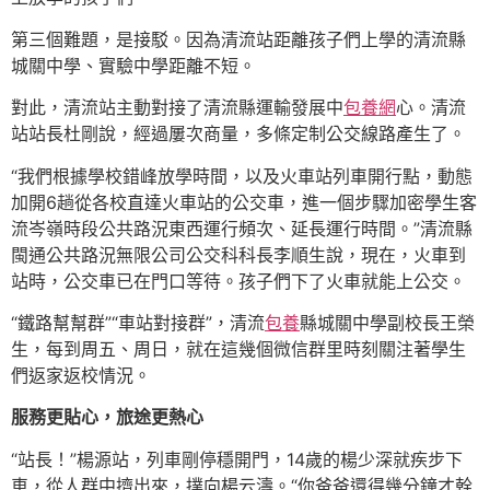
第三個難題，是接駁。因為清流站距離孩子們上學的清流縣
城關中學、實驗中學距離不短。
對此，清流站主動對接了清流縣運輸發展中
包養網
心。清流
站站長杜剛說，經過屢次商量，多條定制公交線路產生了。
“我們根據學校錯峰放學時間，以及火車站列車開行點，動態
加開6趟從各校直達火車站的公交車，進一個步驟加密學生客
流岑嶺時段公共路況東西運行頻次、延長運行時間。”清流縣
閩通公共路況無限公司公交科科長李順生說，現在，火車到
站時，公交車已在門口等待。孩子們下了火車就能上公交。
“鐵路幫幫群”“車站對接群”，清流
包養
縣城關中學副校長王榮
生，每到周五、周日，就在這幾個微信群里時刻關注著學生
們返家返校情況。
服務更貼心，旅途更熱心
“站長！”楊源站，列車剛停穩開門，14歲的楊少深就疾步下
車，從人群中擠出來，撲向楊云濤。“你爸爸還得幾分鐘才幹