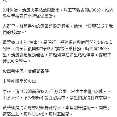
9月伊始，清流火車站熱鬧起來。周五下戰書5點30分，站內
學生等待區已坐得滿滿當當。
人群里，背著書包的黃華盛很是興奮，他說：“復興號成了我
們的‘校車’。”
黃華盛口中的“校車”，是開行于福建福州與廈門間的C875次
列車，由全新復興號“綠偉人”擔當值乘任務，時速達160公
里。清流縣是反動老區，這趟列車在這里站站停車，搭載了
近300名學生。
火車替中巴，省錢又省時
上學咋還坐起火車？
原來，清流縣總面積1825平方公里，常住生齒僅11.3萬人。
山多人少，不少鄉鎮不設立初高中，學生們獲得縣城求學。
黃華盛是清流縣靈地鎮楊源村人，本年剛升進初一，開啟了
寄宿生涯，每周日返校，每周五回家。