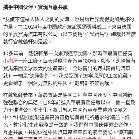
攜手中國伙伴，實現互惠共贏
“友誼不僅是人與人之間的交流，也是讓世界變得更加美好的
力量。”在2024年度中國政府友誼獎頒獎儀式上，來自德國
的華晨寶馬汽車有限公司（以下簡稱“華晨寶馬”）總裁兼首席
執行官戴鶴軒如是說。
10多年前，戴鶴軒第一次來到遼寧沈陽，那時華晨寶馬僅有
小樹屋
一座工廠，每天僅能生產汽車100輛。如今，沈陽擁有
寶馬集團全球最大的生產基地，全球售出的每4輛寶馬汽車，
就有一輛是“沈陽制造”。“我感受到了遼寧深厚的工業底蘊，
更看到了一個潛力無限的中國。”戴鶴軒不禁贊嘆。
在戴鶴軒看來，華晨寶馬是德國工程與中國速度、中國創新
強強聯合的典范。自8年前進入華晨寶馬任職以來，他一直致
力于推進公司本土化，將其融入中國汽車產業整體發展之
中。“中國推動制造業高質量發展與寶馬所追求的‘精益、綠
色、數字化’生產戰略是一致的。我們與中國伙伴緊密合作、
互惠共贏，共同促進中國汽車產業集群的繁榮發展。”戴鶴軒