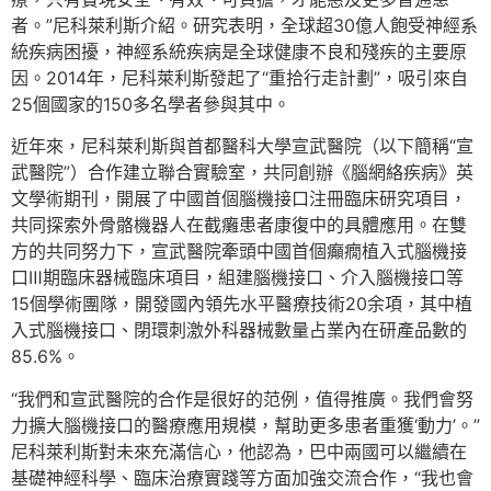
者。”尼科萊利斯介紹。研究表明，全球超30億人飽受神經系
統疾病困擾，神經系統疾病是全球健康不良和殘疾的主要原
因。2014年，尼科萊利斯發起了“重拾行走計劃”，吸引來自
25個國家的150多名學者參與其中。
近年來，尼科萊利斯與首都醫科大學宣武醫院（以下簡稱“宣
武醫院”）合作建立聯合實驗室，共同創辦《腦網絡疾病》英
文學術期刊，開展了中國首個腦機接口注冊臨床研究項目，
共同探索外骨骼機器人在截癱患者康復中的具體應用。在雙
方的共同努力下，宣武醫院牽頭中國首個癲癇植入式腦機接
口Ⅲ期臨床器械臨床項目，組建腦機接口、介入腦機接口等
15個學術團隊，開發國內領先水平醫療技術20余項，其中植
入式腦機接口、閉環刺激外科器械數量占業內在研產品數的
85.6%。
“我們和宣武醫院的合作是很好的范例，值得推廣。我們會努
力擴大腦機接口的醫療應用規模，幫助更多患者重獲‘動力’。”
尼科萊利斯對未來充滿信心，他認為，巴中兩國可以繼續在
基礎神經科學、臨床治療實踐等方面加強交流合作，“我也會