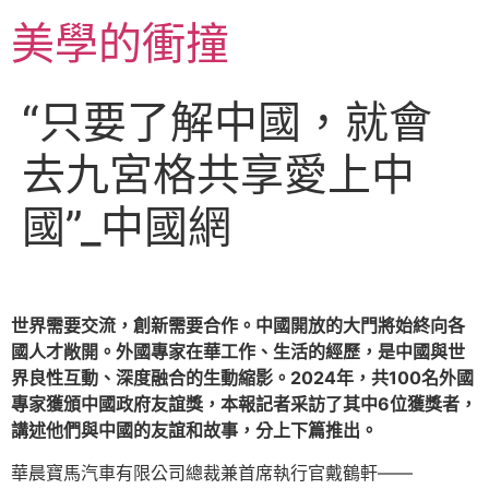
跳
美學的衝撞
至
主
要
“只要了解中國，就會
內
容
去九宮格共享愛上中
國”_中國網
世界需要交流，創新需要合作。中國開放的大門將始終向各
國人才敞開。外國專家在華工作、生活的經歷，是中國與世
界良性互動、深度融合的生動縮影。2024年，共100名外國
專家獲頒中國政府友誼獎，本報記者采訪了其中6位獲獎者，
講述他們與中國的友誼和故事，分上下篇推出。
華晨寶馬汽車有限公司總裁兼首席執行官戴鶴軒——