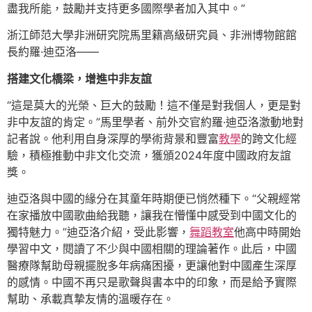
盡我所能，鼓勵并支持更多國際學者加入其中。”
浙江師范大學非洲研究院馬里籍高級研究員、非洲博物館館
長約羅·迪亞洛——
搭建文化橋梁，增進中非友誼
“這是莫大的光榮、巨大的鼓勵！這不僅是對我個人，更是對
非中友誼的肯定。”馬里學者、前外交官約羅·迪亞洛激動地對
記者說。他利用自身深厚的學術背景和豐富
教學
的跨文化經
驗，積極推動中非文化交流，獲頒2024年度中國政府友誼
獎。
迪亞洛與中國的緣分在其童年時期便已悄然種下。“父親經常
在家播放中國歌曲給我聽，讓我在懵懂中感受到中國文化的
獨特魅力。”迪亞洛介紹，受此影響，
舞蹈教室
他高中時開始
學習中文，閱讀了不少與中國相關的理論著作。此后，中國
醫療隊幫助母親擺脫多年病痛困擾，更讓他對中國產生深厚
的感情。中國不再只是歌聲與書本中的印象，而是給予實際
幫助、承載真摯友情的溫暖存在。