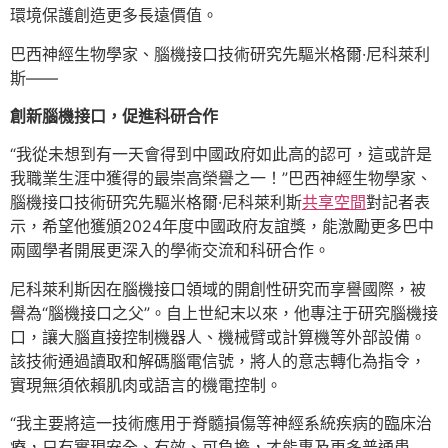
環境保護創造更多長遠價值。
巴西神經生物學家、腦機接口技術研究先驅米格爾·尼科萊利
斯——
創新腦機接口，促進科研合作
“我從未想到有一天會得到中國政府如此高的認可，這或許是
我職業生涯中獲得的最崇高榮譽之一！”巴西神經生物學家、
腦機接口技術研究先驅米格爾·尼科萊利斯
共享空間
對記者表
示，希望他獲頒2024年度中國政府友誼獎，能激勵更多巴中
兩國學者開展更深入的學術交流和科研合作。
尼科萊利斯因在腦機接口領域的開創性研究而享譽國際，被
譽為“腦機接口之父”。自上世紀末以來，他專注于研究腦機接
口，讓大腦直接控制機器人、機械臂或計算機等外部設備。
該技術通過讀取和解碼腦電信號，將人的意志轉化為指令，
實現無須依賴肌肉或語言的機電控制。
“我主要將這一技術應用于脊髓損傷等神經系統疾病的臨床治
療，只有實現安全、有效、可負擔，才能惠及更多普通患