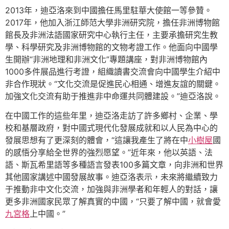
2013年，迪亞洛來到中國擔任馬里駐華大使館一等參贊。
2017年，他加入浙江師范大學非洲研究院，擔任非洲博物館
館長及非洲法語國家研究中心執行主任，主要承擔研究生教
學、科學研究及非洲博物館的文物考證工作。他面向中國學
生開辦“非洲地理和非洲文化”專題講座，對非洲博物館內
1000多件展品進行考證，組織讀書交流會向中國學生介紹中
非合作現狀。“文化交流是促進民心相通、增進友誼的關鍵。
加強文化交流有助于推進非中命運共同體建設。”迪亞洛說。
在中國工作的這些年里，迪亞洛走訪了許多鄉村、企業、學
校和基層政府，對中國式現代化發展成就和以人民為中心的
發展思想有了更深刻的體會，“這讓我產生了將在中
小樹屋
國
的感悟分享給全世界的強烈愿望。”近年來，他以英語、法
語、斯瓦希里語等多種語言發表100多篇文章，向非洲和世界
其他國家講述中國發展故事。迪亞洛表示，未來將繼續致力
于推動非中文化交流，加強與非洲學者和年輕人的對話，讓
更多非洲國家民眾了解真實的中國，“只要了解中國，就會愛
九宮格
上中國。”