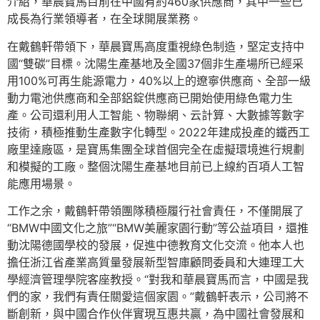
介紹，華晨寶馬目前在中國有約460家供應商，其中一些已
成長為行業領導者，在全球開展業務。
在戴鶴軒帶領下，華晨寶馬高度重視綠色制造，堅定支持中
國“雙碳”目標。沈陽生產基地及全國37個非生產場所已經采
用100%可再生能源電力，40%以上的遼寧供應商、全部一級
動力電池供應商和全部鋁錠供應商已開始使用綠色電力生
產。公司還利用人工智能、物聯網、云計算、大數據等數字
技術，積極推動生產數字化轉型。2022年建成投產的鐵西工
廠里達廠區，是寶馬集團全球首個完全在虛擬環境進行規劃
和模擬的工廠。整個沈陽生產基地目前已上線約百項人工智
能應用場景。
工作之余，戴鶴軒帶領團隊積極履行社會責任，不僅開展了
“BMW中國文化之旅”“BMW美麗家園行動”等公益項目，還推
動沈陽德國學校的發展，促進中德教育文化交流。他本人也
擔任浙江省產業高質量發展新型智庫顧問委員和大連理工大
學經濟管理學院客座教授。“對我和華晨寶馬而言，中國是我
們的家，我們有責任關愛這個家園。”戴鶴軒表示，公司將不
斷創新，與中國合作伙伴實現互惠共贏，為中國社會發展和