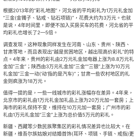
根据2013年的“彩礼地图”，河北省的平均彩礼为1万元礼金加
“三金(金镯子、钻戒、钻石项链)”，花费大约为3万元。也就
是说，4年时间里，即便不加入买房买车的花费，河北省的平
均彩礼也增长了2—5倍。
调查发现，这种现象同样发生在河南、山东、贵州、陕西、
甘肃等地，而且表现出“越是贫困地区，越出现高价彩礼”的特
点。4年来，贵州的彩礼由2万元礼金加电器上涨为8.8万元礼
金加“三金”；陕西由3万元礼金加“三金”“三银”上涨为10万元
礼金加“三金一动(‘动’指的是汽车)”；甘肃一些农村地区的礼
金则疯涨为18万元。
值得一提的是，一些一线城市的彩礼涨幅存在差异。4年来，
北京市的彩礼由1万元礼金加礼品上涨为20万元加一套房；上
海市的彩礼保持不变，维持在10万元加一套房；广州市的彩
礼由1万元礼金加“三金”上涨为总价值5万元的彩礼。
新疆、西藏等少数民族聚集区的彩礼情况差异也比较大。在
新疆，维吾尔族姑娘对结婚首饰(耳环、项链、手链、戒指)更