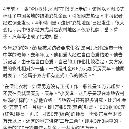
4年前，一张“全国彩礼地图”在微博上走红，该图以地图形式
标注了中国各地的结婚彩礼金额，引发网友热议。本报记者
经过调查发现，4年时间里，这份“彩礼地图”已经发生了很大
变化。其中很多地方尤其是农村地区不仅彩礼翻了番，房
子、汽车等也成了结婚标配。
今年27岁的小安(应被采访者要求化名)是河北省保定市一所
中学的教师，去年年底，他和爱人经过自由恋爱结婚。他告
诉记者，由于是自由恋爱，自己的工作也比较稳定，女方家
要的彩礼相对少一些，一共是礼金6.6万元加买房买车。他同
时表示，“这属于双方都有正式工作的情况。”
“在保定农村，如果男方没有正式工作，彩礼是10万元起步，
还要在县城里买房、买车。”小安说，这几乎是现在本地农村
结婚的“标配”。据他介绍，当地农村还有很多讲究，比如礼金
要“万紫千红一片绿”，即1万张5元(紫色)钞票、1000张100元
(红色)钞票，再加一把50元(绿色)的钞票，需要花费至少15
万元以上。还有的地方讲究“三斤三两”，即用3斤3两重的、
崭新的100元钞票作为礼金，一共大约15万元。