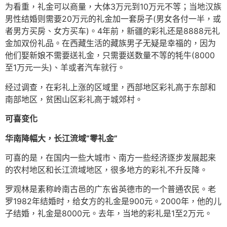
为看重，礼金可以商量，大体3万元到10万元不等；当地汉族
男性结婚则需要20万元的礼金加一套房子(男女各付一半，或
者男方买房、女方买车)。4年前，新疆的彩礼还是8888元礼
金加双份礼品。在西藏生活的藏族男子无疑是幸福的，因为
他们娶新娘不需要送礼金，只需要送数量不等的牦牛(8000
至1万元一头)、羊或者汽车就行。
经过调查，在彩礼上涨的区域里，西部地区彩礼高于东部和
南部地区，贫困山区彩礼高于城郊村。
可喜变化
华南降幅大，长江流域“零礼金”
可喜的是，在国内一些大城市、南方一些经济逐步发展起来
的农村地区和长江流域地区，很多地方的彩礼不升反降。
罗观林是素称岭南古邑的广东省英德市的一个普通农民。老
罗1982年结婚时，给女方的礼金是900元。2000年，他的儿
子结婚，礼金是8000元。去年，当地的彩礼是1至2万元。