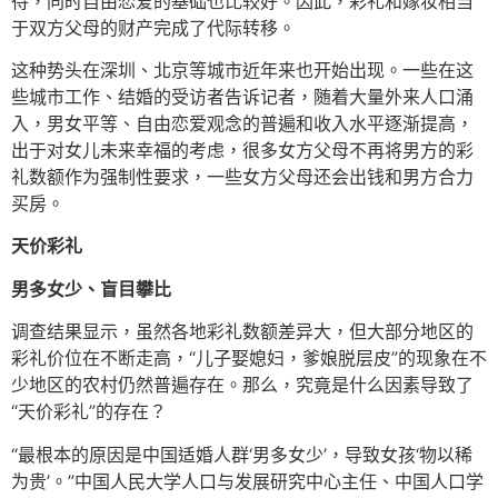
待，同时自由恋爱的基础也比较好。因此，彩礼和嫁妆相当
于双方父母的财产完成了代际转移。
这种势头在深圳、北京等城市近年来也开始出现。一些在这
些城市工作、结婚的受访者告诉记者，随着大量外来人口涌
入，男女平等、自由恋爱观念的普遍和收入水平逐渐提高，
出于对女儿未来幸福的考虑，很多女方父母不再将男方的彩
礼数额作为强制性要求，一些女方父母还会出钱和男方合力
买房。
天价彩礼
男多女少、盲目攀比
调查结果显示，虽然各地彩礼数额差异大，但大部分地区的
彩礼价位在不断走高，“儿子娶媳妇，爹娘脱层皮”的现象在不
少地区的农村仍然普遍存在。那么，究竟是什么因素导致了
“天价彩礼”的存在？
“最根本的原因是中国适婚人群‘男多女少’，导致女孩‘物以稀
为贵’。”中国人民大学人口与发展研究中心主任、中国人口学