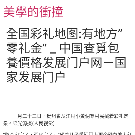
跳
美學的衝撞
至
主
要
全国彩礼地图:有地方”
內
容
零礼金” _ 中国查覓包
養價格发展门户网－国
家发展门户
一月二十三日，贵州省从江县小黄侗寨村民挑着彩礼定
亲。梁光源摄(人民视觉)
“整个家完了，彻底完了。”望着儿子房间门上那个残存的大红