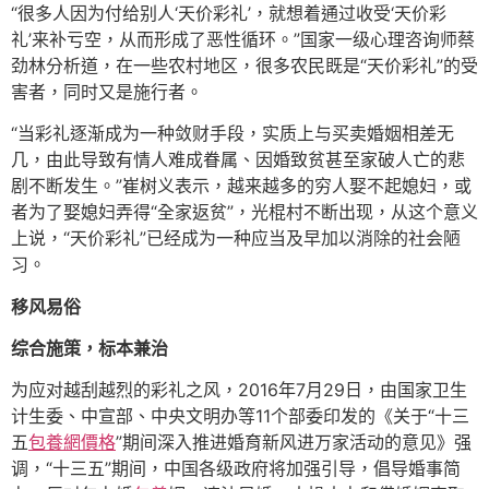
“很多人因为付给别人‘天价彩礼’，就想着通过收受‘天价彩
礼’来补亏空，从而形成了恶性循环。”国家一级心理咨询师蔡
劲林分析道，在一些农村地区，很多农民既是“天价彩礼”的受
害者，同时又是施行者。
“当彩礼逐渐成为一种敛财手段，实质上与买卖婚姻相差无
几，由此导致有情人难成眷属、因婚致贫甚至家破人亡的悲
剧不断发生。”崔树义表示，越来越多的穷人娶不起媳妇，或
者为了娶媳妇弄得“全家返贫”，光棍村不断出现，从这个意义
上说，“天价彩礼”已经成为一种应当及早加以消除的社会陋
习。
移风易俗
综合施策，标本兼治
为应对越刮越烈的彩礼之风，2016年7月29日，由国家卫生
计生委、中宣部、中央文明办等11个部委印发的《关于“十三
五
包養網價格
”期间深入推进婚育新风进万家活动的意见》强
调，“十三五”期间，中国各级政府将加强引导，倡导婚事简