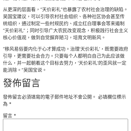
从更深的层面看，“天价彩礼”也暴露了农村社会治理的缺陷。
吴国宝建议，可以引导农村社会组织、各种社区协会甚至传
统组织，通过制定一些村规民约、成立红白理事会等来遏制
“天价彩礼”；同时引导广大农民改变观念，积极践行社会主义
核心价值观，做到自觉摒弃陋习，培育文明新风。
“移风易俗要内化于心才算成功。治理‘天价彩礼’，既需要政府
引导，更需要社会合力。只要每个人都明白自己为此应该做
什么，并一起朝着这个目标去努力，‘天价彩礼’的歪风就一定
能消除。”吴国宝说。
發佈留言
發佈留言必須填寫的電子郵件地址不會公開。
必填欄位標示
為
*
留言
*