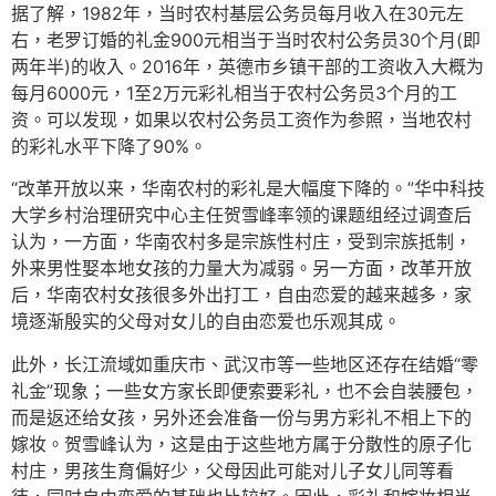
据了解，1982年，当时农村基层公务员每月收入在30元左
右，老罗订婚的礼金900元相当于当时农村公务员30个月(即
两年半)的收入。2016年，英德市乡镇干部的工资收入大概为
每月6000元，1至2万元彩礼相当于农村公务员3个月的工
资。可以发现，如果以农村公务员工资作为参照，当地农村
的彩礼水平下降了90%。
“改革开放以来，华南农村的彩礼是大幅度下降的。”华中科技
大学乡村治理研究中心主任贺雪峰率领的课题组经过调查后
认为，一方面，华南农村多是宗族性村庄，受到宗族抵制，
外来男性娶本地女孩的力量大为减弱。另一方面，改革开放
后，华南农村女孩很多外出打工，自由恋爱的越来越多，家
境逐渐殷实的父母对女儿的自由恋爱也乐观其成。
此外，长江流域如重庆市、武汉市等一些地区还存在结婚“零
礼金”现象；一些女方家长即便索要彩礼，也不会自装腰包，
而是返还给女孩，另外还会准备一份与男方彩礼不相上下的
嫁妆。贺雪峰认为，这是由于这些地方属于分散性的原子化
村庄，男孩生育偏好少，父母因此可能对儿子女儿同等看