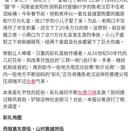
“囍”字，河南省安阳市汤阴县付道镇67岁的陈老汉忍不住老
泪纵横。今年春节前，他和老伴以一套在县城里购置的婚房
和11万元礼金，给27岁的小儿子娶了亲。为此，老两口不仅
用尽了毕生积蓄，还欠下了20多万元的债。没想到，就在新
婚之夜，小两口为了这11万元礼金发生激烈争执，小儿子盛
怒之下将新娘砸死，给两个家庭及社会都留下了巨大伤痛。
惨剧让人唏嘘，沉重的彩礼是始作俑者。从20世纪50年代的
几尺花布，到改革开放后的“三转一响”(自行车、手表、缝纫
机和收音机)，再到如今一些地方用百元钞票“称斤论两”，国
内一些地方不断加码的“彩礼”正在将像陈老汉这样的普通父母
压得喘不过
包養
气来。
本来是礼节性的民俗，彩礼缘何不断
包養行情
走高？如何通
过移风易俗，铲除这种社会陋习？对此，本报记者进行了相
关调查。
彩礼地图
西部高东部低，山村高城郊低