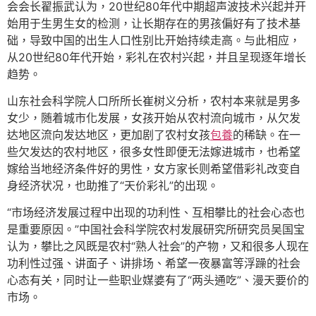
会会长翟振武认为，20世纪80年代中期超声波技术兴起并开
始用于生男生女的检测，让长期存在的男孩偏好有了技术基
础，导致中国的出生人口性别比开始持续走高。与此相应，
从20世纪80年代开始，彩礼在农村兴起，并且呈现逐年增长
趋势。
山东社会科学院人口所所长崔树义分析，农村本来就是男多
女少，随着城市化发展，女孩开始从农村流向城市，从欠发
达地区流向发达地区，更加剧了农村女孩
包養
的稀缺。在一
些欠发达的农村地区，很多女性即便无法嫁进城市，也希望
嫁给当地经济条件好的男性，女方家长则希望借彩礼改变自
身经济状况，也助推了“天价彩礼”的出现。
“市场经济发展过程中出现的功利性、互相攀比的社会心态也
是重要原因。”中国社会科学院农村发展研究所研究员吴国宝
认为，攀比之风既是农村“熟人社会”的产物，又和很多人现在
功利性过强、讲面子、讲排场、希望一夜暴富等浮躁的社会
心态有关，同时让一些职业媒婆有了“两头通吃”、漫天要价的
市场。