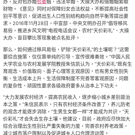
办，反对包办婚
包養
姻、违法早婚、大操大办和借婚姻索取
财物。《意见》同时对保障妇女合法权益，不断提高社会性
别平等意识，促进出生人口性别结构趋向自然平衡等提出要
求。2016年11月28日，中宣部、中央文明办召开“倡导移风
易俗，推进乡风文明”电视电话会议，农村“天价彩礼”、大操
大办、盲目攀比等现象被点名批评。
那么，如何通过移风易俗，铲除“天价彩礼”的土壤呢？“这需
要综合施策，仅仅靠单纯的引导、宣传很难奏效。”中国人民
大学农业与农村发展学院教授朱信凯认为，“天价彩礼”既有生
育观念、价值取向、面子心理等主观原因，也有男女性别失
衡、生活成本上升、生活保障制度不完善等客观原因，问题
的复杂性、顽固性要求各级政府要多从治本上下功夫。
“大力发展农村经济，提高农民收入，逐步缩小城乡差别是治
本之策。”朱信凯表示，只有农村经济条件改善了，养儿防老
的观念才能逐步消除，“生男生女都一样”才能成为共识，“天
价彩礼”才会失去生存土壤。他建议，目前，政府应尽快加大
综合治理出生性别比严重失衡的力度，完善农村养老政策，
减少城市落户限制以及促进城乡人口合理流动等。