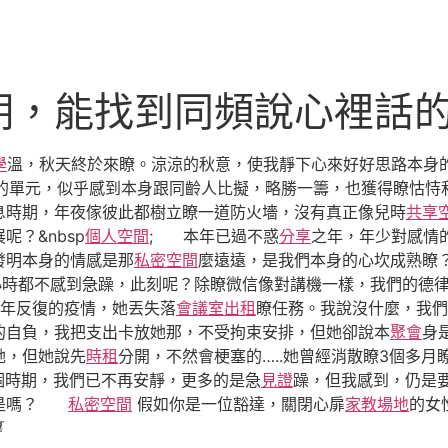
期，能找到同頻說心裡話
學
溫，秋天終於來瞭。涼涼的秋意，使我靜下心來好好思路本身
的單元，似乎感到本身跟同齡人比擬，略勝一籌，也獲得瞭怙恃
息時期，年夜傢彼此都樹立瞭一道防火墻，沒有真正像兒時
共享
呢？&nbsp
個人空間
; 本年已過不惑
分享
之年，年少對感情
發明本身的情感是那
私密空間
麼遠遠，是我們本身的心坎成熟瞭
小時都不感到急躁，此刻呢？除瞭微信像對講機一樣，我們的德律
本年反復的疫情，她丟失落
會議室出租
瞭任務。我說沒什麼，我們
的自負，我把支出卡放她那，不受拘束安排，但她卻說本
聚會
身
她，但她說先
時租
分開，不然會梗塞的…..她曾經消散瞭3個多
個時期，我們已不再安靜，更多的是急
見證
躁，但我感到，仍是
說是嗎？
私密空間
假如你是一位豁達，關閉心扉
家教場地
的女
纂