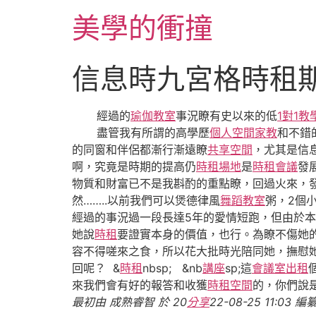
跳
美學的衝撞
至
主
要
信息時九宮格時租
內
容
經過的
瑜伽教室
事況瞭有史以來的低
1對1教
盡管我有所謂的高學歷
個人空間
家教
和不錯
的同窗和伴侶都漸行漸遠瞭
共享空間
，尤其是信
啊，究竟是時期的提高仍
時租場地
是
時租會議
發展
物質和財富已不是我斟酌的重點瞭，回過火來，
然……..以前我們可以煲德律風
舞蹈教室
粥，2個
經過的事況過一段長達5年的愛情短跑，但由於
她說
時租
要證實本身的價值，也行。為瞭不傷她
容不得嗟來之食，所以花大批時光陪同她，撫慰
回呢？ &
時租
nbsp; &nb
講座
sp;這
會議室出租
來我們會有好的報答和收獲
時租空間
的，你們
最初由 成熟睿智 於 20
分享
22-08-25 11:03 編