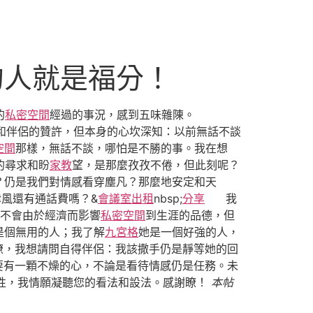
的人就是福分！
的
私密空間
經過的事況，感到五味雜陳。
和伴侶的贊許，但本身的心坎深知：以前無話不談
空間
那樣，無話不談，哪怕是不勝的事。我在想
的尋求和盼
家教
望，是那麼孜孜不倦，但此刻呢？
？仍是我們對情感看穿塵凡？那麼地安定和天
風還有通話費嗎？&
會議室出租
nbsp;
分享
我
不會由於經濟而影響
私密空間
到生涯的品德，但
是個無用的人；我了解
九宮格
她是一個好強的人，
月瞭，我想請問自得伴侶：我該撒手仍是靜等她的回
要有一顆不燥的心，不論是看待情感仍是任務。未
性，我情願凝聽您的看法和設法。感謝瞭！
本帖