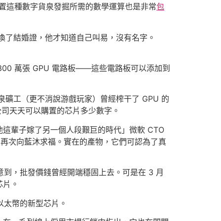
處置這種數字貨泉發掘所需的數學運算也是非常
包
換了結婚證，他才知道自己叫易，沒有名字。
00 萬張 GPU 電路板——這些電路板可以添加到
礦工（更不消說游戲玩家）曾經榨干了 GPU 的
家公司天天可以購置的芯片多少數字。
這輩子嫁了另一個人段艱巨的時代」微軟 CTO
著，再次向藍沐求福。實在的產物，它們可認為了真
意到，批發價錢曾經開端穩固上去。可是在 3 月
芯片。
掘以太幣的新型芯片。