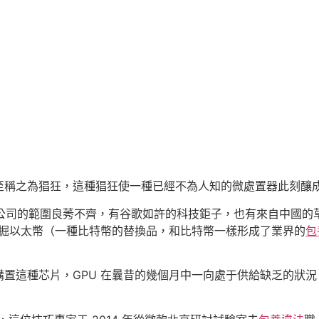
至稱之為猖狂，這種猖狂使一種已經不為人知的微處置器此刻釀
這些公司的範圍良莠不齊，有谷歌如許的科技鉅子，也有來自中國
發掘以太幣（一種比特幣的替換品，和比特幣一樣形成了業界的
包
置這種芯片，GPU 在曩昔的幾個月中一向處于供給缺乏的狀