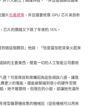
，并介入創立了碼隆科技。「并且這個題目越來
批圖片
包養感情
，并且還要依靠 GPU 芯片來剖析
，芯片的價錢又下跌了年夜約 15%。
碰到過這個題目」他說，「恰是當加密貨泉火起來
成或缺的主要東西，簡直一切的人工智能公司都依
八道？可是席叔和席嬸因為這些胡說八道，讓我
耗費更少的電能，還能被緊縮到很小的硬件空間
小姐，她不敢期待，但現在的小姐，卻讓她充滿所
轉年夜型盤算機收集的機械后（這些機械可以用來