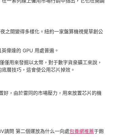
k 在一系列線上僱用市場行銷中指出，它也在開闢
。
一夜之間變得多樣化。紐約一家盤算機視覺草創公
英偉達的 GPU 用處普遍。
，假如僅僅用來發掘以太幣，對于數字貨泉礦工來說，
的底層技巧，這會使公用芯片掉效。
們裝置好，由於雷同的市場壓力，用來放置芯片的機
3.3V請問 第二個運放為什么一向處
包養網推薦
于飽