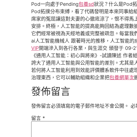
Pod一向處于Pending
包養sd
狀況？什么是Pod
Pod拓撲分布束縛，看了代碼發明是本來同事給
席家的冤屈讓這對夫妻的心徹底涼了，恨不得馬上
安排。終極，人工智能的提高能夠回結為處理數據
它們經常被視為天經地義或完整被疏忽。每當我
ai人工智能機械人 跟著時光的推移，人工智能的
VIP
開端滲入到各行各業，與生涯交 頒發于 09-21 1
《通用人工智能：初心與將來》-試讀陳述 作者
誇大了通用人工智能與公用智能的差別。尤其是人們過錯
若何將人工智能利用到效能評價體系軟件中往處理
治理東西，它可以輔助組織和企業把
包養網單次
發佈留言
發佈留言必須填寫的電子郵件地址不會公開。
必
留言
*