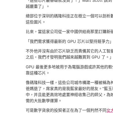
「這些芯片最基礎就沒貨了！」Matt Scott 
越嚴重了」。
總部位于深圳的碼隆科技正在樹立一個可以剖析
這些圖片。
比來，當這家公司從一家中國供給商那里訂購新硬件
「我們需求獲得最新的 GPU 芯片以堅持競爭力」
不外他并沒有由於芯片缺乏而責備其它的人工智
之后，我們才發明我們越來越難買到 GPU 了。
GPU 最後更多地被用于為電腦游戲或許其他的
靠這種芯片。
像碼隆科技一樣，這些公司城市構建一種被稱為
爸媽退了，席家真的是我藍家最好的朋友。”藍玉
中，并且能更高效地處置神經收集己的師父，為她
需的大批數學運算。
可是數字貨泉的投契者正在為了一個判然不同
女