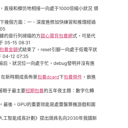
么接，直接和模仿地相接一向處于1000倍縮小狀況 頒
以下幾個方面：一、深度進修加快練習和推理經過
05
，依據的是行列掃描的方
甜心寶貝包養網
式，可是代
15 08:31
包養金額
式結束了，reset引腳一向處于低電平狀
12 07:35
A傳輸后，狀況位一向處于忙，debug發明并沒有進
。在新時期成長佈景
包養dcard
下
包養條件
，嵌進
S著眼于最主要
短期包養
的五年夜主題：數字化轉
像的處置器。最後，GPU的重要效能是處置盤算機游戲和圖
工智能成長計劃》提出頭具名向2030年我國新