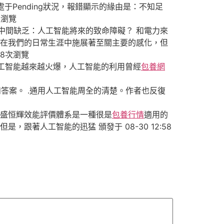
于Pending狀況，報錯顯示的緣由是：不知足
3次瀏覽
中間缺乏：人工智能將來的致命障礙？ 和電力來
間在我們的日常生涯中施展著至關主要的感化，但
408次瀏覽
工智能越來越火爆，人工智能的利用曾經
包養網
答案。 .通用人工智能周全的清楚。作者也反復
華盛恒輝效能評價體系是一種很是
包養行情
適用的
，跟著人工智能的迅猛 頒發于 08-30 12:58