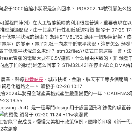
向處于1000倍縮小狀況是怎么回事？ PGA202: 14號引腳怎
（現場可編程門陣列）在人工智能範疇的利用很是普遍，重要表現在
經過歷程。由于其高并行性和低延遲特徵 頒發于 07-29 17:
處于低電平狀況的緣由？ 想用STM8L152 應用一個矩陣鍵盤
）的變更，電子訊號一向處于低電平狀況，這是怎么 頒發于 05-
于低電平狀況怎么處理？ stm32file:///法式正常運轉一會，法
et管腳的電壓大要在0.5V擺佈，什么緣由招致的，非 頒發于 04-
位一向處于忙的狀況是怎么回事？ STM32L431在停止ADC_DM
、農業、醫療
包養站長
、城市扶植、金融、航天軍工等多個範疇
道路之一。 頒發于 02-26 10:17
機會2024年將是全球產業格式產生嚴重變更的一年。CADENA
 16:55
s Processing Unit）是一種專門design用于處置圖形和錄
頒發于 02-20 11:24 •1.1w次瀏覽
工智能平安成長，慢慢完美相干政策律例。國務院印發《新一代人
992次瀏覽