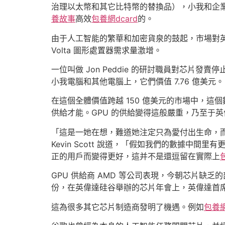
治理以太幣和其它比特幣的替換品），小我和企業
養故事
高效
包養網dcard
的。
由于人工智能的繁華和加密貨泉的鼓起，市場對
Volta 圖形處置器需求量激增。
一位叫做 Jon Peddie 的研討職員對芯片
小我電腦和其他電腦上，它們價值 7.76 億美元。
在這個全體價值跨越 150 億美元的市場中，這
供給才能。GPU 的供給變得這般嚴重，乃至于英
「這是一她在想，難道她注定只為愛付出生命，而
Kevin Scott 說道，「假如我們的數據
正的用戶而變得更好，這并不是還逗留在實際上
GPU 供給商 AMD 等公司表現，今朝芯片缺
份，在英偉達硅谷舉辦的芯片年會上，英偉達首
這為很多其它芯片制造商發明了機遇。例如
包養