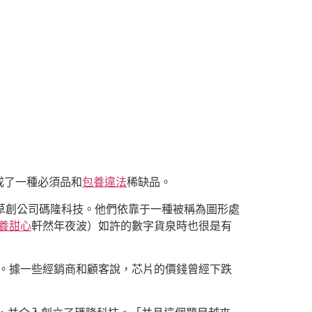
成了一種必須品和
包養違法
稀缺品。
的草創公司碼隆科技。他們依靠于一種被稱為圖形處
養甜心
軒然年夜波）如許的數字貨泉時也很是有
況。據一些經銷商和顧客說，芯片的價錢曾經下跌