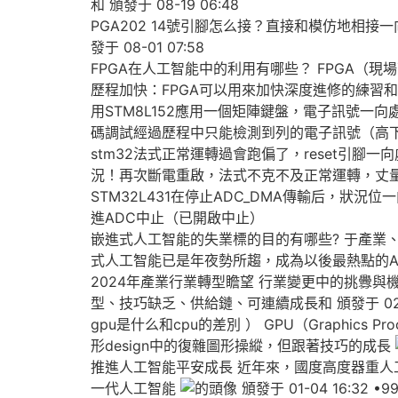
和 頒發于 08-19 06:48
PGA202 14號引腳怎么接？直接和模仿地相接一
發于 08-01 07:58
FPGA在人工智能中的利用有哪些？ FPGA
歷程加快：FPGA可以用來加快深度進修的練習和推理
用STM8L152應用一個矩陣鍵盤，電子訊號一向
碼調試經過歷程中只能檢測到列的電子訊號（高下電平
stm32法式正常運轉過會跑偏了，reset引腳一向處
況！再次斷電重啟，法式不克不及正常運轉，丈量res
STM32L431在停止ADC_DMA傳輸后，狀況
進ADC中止（已開啟中止）
嵌進式人工智能的失業標的目的有哪些? 于產業
式人工智能已是年夜勢所趨，成為以後最熱點的AI貿易化
2024年產業行業轉型瞻望 行業變更中的挑釁與
型、技巧缺乏、供給鏈、可連續成長和 頒發于 02-23
gpu是什么和cpu的差別 ） GPU（Graphic
形design中的復雜圖形操縱，但跟著技巧的成長
推進人工智能平安成長 近年來，國度高度器重人
一代人工智能
頒發于 01-04 16:32 •