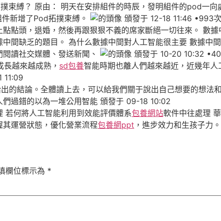
拓撲束縛？ 原由： 明天在安排組件的時辰，發明組件的pod一向處
組件新增了Pod拓撲束縛。
頒發于 12-18 11:46 •99
點點頭，退婚，然後再跟狠狠不義的席家斷絕一切往來。 數據
中間缺乏的題目。 為什么數據中間對人工智能很主要 數據中
們閱讀社交媒體、發送新聞、
頒發于 10-20 10:32 •
成長越來越成熟，
sd包養
智能時期也離人們越來越近，近幾年人
1:09
給出的結論。全體讀上去，可以給我們關于說出自己想要的想法和
的以為一堆公用智能 頒發于 09-18 10:02
 若何將人工智能利用到效能評價體系
包養網站
軟件中往處理 
握其運營狀態，優化營業流程
包養網ppt
，進步效力和生孩子力。但是
填欄位標示為
*