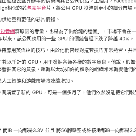
由過程云盤算辦事的情勢向其它公司供給。上個月，Faceboo
ign相似的芯
包養平台
片，將公用 GPU 投進到更小的細分市場
的供給量和更低的芯片價錢。
灣包養網
濟原因的考量，也是為了供給鏈的穩固」，市場不會在
現，自往年以來，該公司應用的一些 GPU 的價錢曾經下跌了跨越 40%。
司仍保持應用英偉達的技巧，由於他們曾經對這套技巧非常熟習，并且
g 曾經購置了數以千計的 GPU，用于發掘各類各樣的數字貨泉。他說
來發掘其它的貨泉，運轉以太坊如許的體系的組織常常轉變他們
是人工智能和游戲市場將連續增加。
數據中間購置了新的 GPU，可是一個多月了，他們依然沒能把它
 而IB 一向都是3.3V 並且 將56腳懸空或許接地都IB一向都是