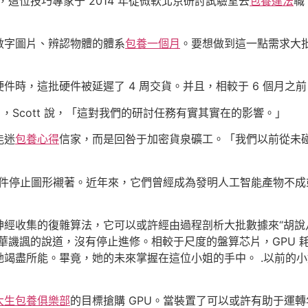
說到，這位技巧專家于 2014 年從微軟北京研討試驗室去
包養違法
職
數字圖片、辨認物體的體系
包養一個月
。要想做到這一點需求大
時，這批硬件被延遲了 4 周交貨。并且，相較于 6 個月之前
，Scott 說，「這對我們的研討任務有實其實在的影響。」
能迷
包養心得
信家，而是回咎于加密貨泉礦工。「我們以前從未
」
軟件停止圖形襯著。近年來，它們曾經成為發明人工智能產物不
神經收集的復雜算法，它可以或許經由過程剖析大批數據來“胡說
華譏諷的說道，沒有停止進修。相較于尺度的盤算芯片，GPU 
竭盡所能。畢竟，她的未來掌握在這位小姐的手中。 .以前的
大生包養俱樂部
的目標搶購 GPU。當裝置了可以或許有助于運