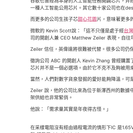
谷歌也曾經為本身的人工智能任務開闢芯片，并經
一種人工智能公用芯片。其它數十家公司也在des
而更多的公司生孩子芯
甜心花園
片，意味著更多
微軟的 Kevin Scott說：「這不只僅是處于經
台
司的開創人兼 CEO Matthew Zeiler 表
Zeiler 信任，英偉達將很難被代替。很多公
徵詢公司 ABC 的開創人 Kevin Zhan
芯片并不是一個必選項。由於它不克不及夠被用
當然，人們對數字貨泉發掘的愛好能夠降溫，可
Zeiler 說，他的公司比來為位于新澤西州的
架供給也非常緊俏。
他說：「需求量其實是年夜得古怪。」
在采樣電阻沒有經由過程電流的情形下IC 是1.65V