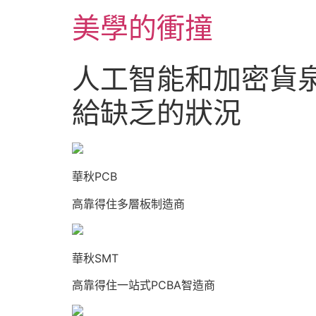
跳
美學的衝撞
至
主
要
人工智能和加密貨
內
容
給缺乏的狀況
華秋PCB
高靠得住多層板制造商
華秋SMT
高靠得住一站式PCBA智造商