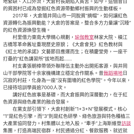
地緊缺、人口外流，大倉村長期陷入貧苦。如今，這個昔日
的貧困村已成為發掘紅色資源帶動鄉村振興的生動樣板。
2017年，大倉隨井岡山市一同脫貧“摘帽”，如何讓紅色
資源轉化為振興動能？大倉的答案是，整合多方力量讓“沉睡”
的紅色資源煥發生機。
村里借力東南大學精心規劃，
瑜伽教室
林家大院、橫江
古橋等革命舊址重現歷史原貌；《大倉會見》紅色教材與
《紅土地的承諾》文藝節目應運而生；在積慶堂旁，一座干
打壘的“紅色講習所”拔地而起……
村支書張朝樟帶領外聯隊伍主動外出開拓客源，與井岡
山干部學院等十余家機構建立穩定合作關系。昔
舞蹈場地
日
沉寂的村莊，化身為一座“沒有圍墻的紅色學院”。今年以來，
已接待培訓學員逾7000人次。
講好紅色故事是基礎，而大倉振興的深層動力，在于紅
色資源與綠色產業的融合發展。
在黨支部引領下，大倉村創新“1+3+N”發展模式。核心
“1”是紅色引擎，而“3”則是紅色研學、綠色旅游與特色種植三
大產業協同發力。村集體以土地入股，“牽手”上海斯維登
訪談
集團，打造高端民宿群，村民通過分紅、餐飲服務、就近就