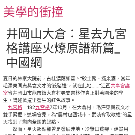
跳
美學的衝撞
至
主
要
井岡山大倉：星去九宮
內
容
格講座火燎原譜新篇_
中國網
夏日的林家大院前，古桂濃蔭如蓋。“殺土豬、擺米酒，當年
毛澤東同志與袁文才的‘殺豬禮’，就在此地……”江西
共享會議
室
省井岡山市龍市鎮大倉村老支書林作貴正對著圍坐的學
生，講述著這里發生的紅色故事。
九宮格
192
九宮格
7年10月，在大倉村，毛澤東與袁文才
雙手緊握。這場會見，為“農村包圍城市、武裝奪取政權”的星
火找到了燃向全國的起點。
然而，星火起點卻曾是發展洼地，冷漿田貧瘠、建設用