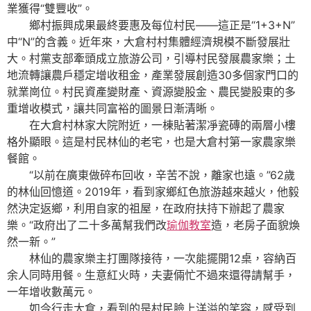
業獲得“雙豐收”。
鄉村振興成果最終要惠及每位村民——這正是“1+3+N”
中“N”的含義。近年來，大倉村村集體經濟規模不斷發展壯
大。村黨支部牽頭成立旅游公司，引導村民發展農家樂；土
地流轉讓農戶穩定增收租金，產業發展創造30多個家門口的
就業崗位。村民資產變財產、資源變股金、農民變股東的多
重增收模式，讓共同富裕的圖景日漸清晰。
在大倉村林家大院附近，一棟貼著潔凈瓷磚的兩層小樓
格外顯眼。這是村民林仙的老宅，也是大倉村第一家農家樂
餐館。
“以前在廣東做碎布回收，辛苦不說，離家也遠。”62歲
的林仙回憶道。2019年，看到家鄉紅色旅游越來越火，他毅
然決定返鄉，利用自家的祖屋，在政府扶持下辦起了農家
樂。“政府出了二十多萬幫我們改
瑜伽教室
造，老房子面貌煥
然一新。”
林仙的農家樂主打團隊接待，一次能擺開12桌，容納百
余人同時用餐。生意紅火時，夫妻倆忙不過來還得請幫手，
一年增收數萬元。
如今行走大倉，看到的是村民臉上洋溢的笑容，感受到