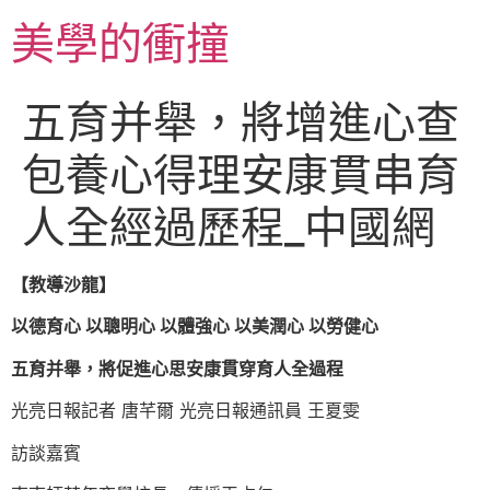
跳
美學的衝撞
至
主
要
五育并舉，將增進心查
內
容
包養心得理安康貫串育
人全經過歷程_中國網
【教導沙龍】
以德育心 以聰明心 以體強心 以美潤心 以勞健心
五育并舉，將促進心思安康貫穿育人全過程
光亮日報記者 唐芊爾 光亮日報通訊員 王夏雯
訪談嘉賓