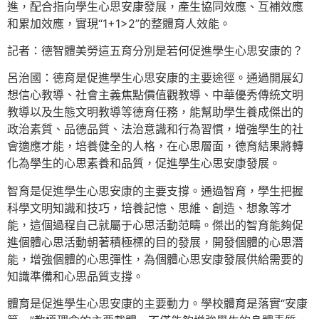
進，配合指向學生心思安康發展，產生協同效應、互補效應
和累加效應，實現“1+1>2”的整體育人效能。
記者：德智體美勞這五育分別是若何促進學生心思安康的？
呂治國：德育是促進學生心思安康的主要途徑。通過開展幻
想信心教導、社會主義焦點價值觀教導、中華優秀傳統文明
教導以及生態文明教導等德育任務，能幫助學生養成傑出的
政治素質、品德品質、法治意識和行為習慣，增強學生的社
會適應才能，培養健全的人格，在心思層面，德育結果將轉
化為學生的心思素養和品質，促進學生心思安康發展。
智育是促進學生心思安康的主要支撐。通過智育，學生把握
科學文明知識和技巧，培養記憶、思維、創造、想象等才
能，這個過程自己就屬于心思活動范疇。傑出的智育能夠促
進個體心思活動朝著積極標的目的發展，開發個體的心思潛
能，增強個體的心思彈性，為個體心思安康發展供給需要的
知識準備和心思品質支撐。
體育是促進學生心思安康的主要動力。學校體育是落實“安康