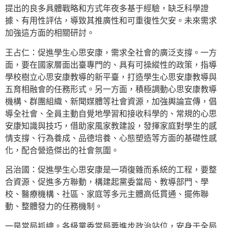
提出的良多具體戰略和方式年夜多基于經驗，缺乏科學證
據、有用性評估，導致其推廣性和可重復性欠安。未來需求
加強這方面的相關研討。
王占仁：促進學生心思安康，需求全社會的廣泛支撐。一方
面，要在國家層面出臺專門的、具有可操縱性的政策，指導
學校樹立心思安康教導的新平臺，打造學生心思安康教導與
五育相融會的任務形式。另一方面，積極調動心思安康教導
機構、群團組織、新聞媒體等社會資源，加強輿論宣傳，倡
導全社會、全員主動自覺地學習和接收科學的、常規的心思
安康知識與技巧，借助家風家教建設，發揮家庭對學生的感
情支撐、行為養成、品德培養、心態塑造等方面的基礎性感
化，配合營造傑出的社會氛圍。
呂治國：促進學生心思安康是一項復雜而系統的工程，要整
合資源、促進多方聯動，構建起黨委當局、教導部門、學
校、醫療機構、社區、家庭等多元主體高低貫通、擺佈聯
動、整體發力的任務機制。
一是當局抓總。各級黨委當局要進步政治站位，安身于全局