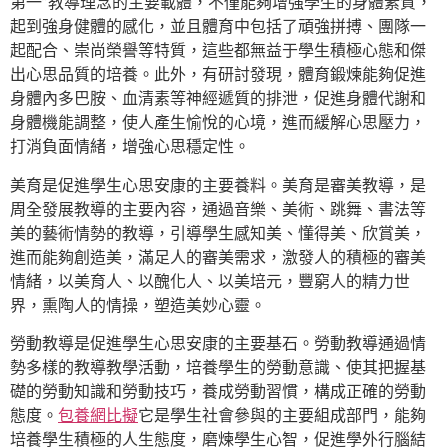
第一”教導理念的主要載體，不僅能夠增強學生的身體素質，
起到強身健體的感化，並且體育中包括了頑強拼搏、團隊一
起配合、崇尚榮譽等特質，這些都無益于學生積極心態和傑
出心思品質的培養。此外，有研討發現，體育鍛煉能夠促進
身體內多巴胺、血清素等神經遞質的排泄，促進身體代謝和
身體機能調整，使人產生愉悅的心境，進而緩解心思壓力，
打消負面情緒，增強心思穩定性。
美育是促進學生心思安康的主要養料。美育是審美教導，是
周全發展教導的主要內容，通過音樂、美術、跳舞、書法等
美的藝術情勢的教導，引導學生感知美、懂得美、欣賞美，
進而能夠創造美，滿足人的審美需求，激發人的積極的審美
情緒，以美育人、以醜化人、以美培元，豐窮人的精力世
界，熏陶人的情操，塑造美妙心靈。
勞動教導是促進學生心思安康的主要基石。勞動教導通過情
勢多樣的教導教學活動，培養學生的勞動意識、使其把握基
礎的勞動知識和勞動技巧，養成勞動習慣，構成正確的勞動
態度。
包養網比擬
它是學生社會參與的主要組成部門，能夠
培養學生積極的人生態度，磨煉學生心智，促進學外行腦結