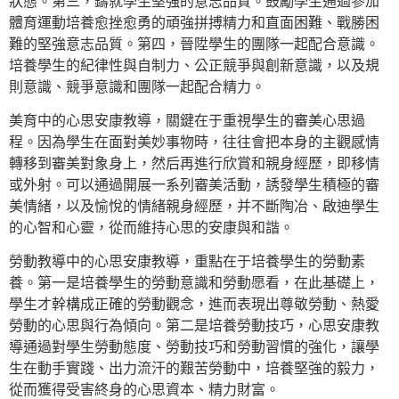
狀態。第三，鑄就學生堅強的意志品質。鼓勵學生通過參加
體育運動培養愈挫愈勇的頑強拼搏精力和直面困難、戰勝困
難的堅強意志品質。第四，晉陞學生的團隊一起配合意識。
培養學生的紀律性與自制力、公正競爭與創新意識，以及規
則意識、競爭意識和團隊一起配合精力。
美育中的心思安康教導，關鍵在于重視學生的審美心思過
程。因為學生在面對美妙事物時，往往會把本身的主觀感情
轉移到審美對象身上，然后再進行欣賞和親身經歷，即移情
或外射。可以通過開展一系列審美活動，誘發學生積極的審
美情緒，以及愉悅的情緒親身經歷，并不斷陶冶、啟迪學生
的心智和心靈，從而維持心思的安康與和諧。
勞動教導中的心思安康教導，重點在于培養學生的勞動素
養。第一是培養學生的勞動意識和勞動愿看，在此基礎上，
學生才幹構成正確的勞動觀念，進而表現出尊敬勞動、熱愛
勞動的心思與行為傾向。第二是培養勞動技巧，心思安康教
導通過對學生勞動態度、勞動技巧和勞動習慣的強化，讓學
生在動手實踐、出力流汗的艱苦勞動中，培養堅強的毅力，
從而獲得受害終身的心思資本、精力財富。