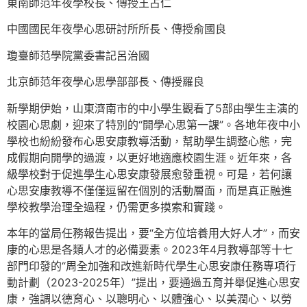
東南師范年夜學校長、傳授王占仁
中國國民年夜學心思研討所所長、傳授俞國良
瓊臺師范學院黨委書記呂治國
北京師范年夜學心思學部部長、傳授羅良
新學期伊始，山東濟南市的中小學生觀看了5部由學生主演的
校園心思劇，迎來了特別的“開學心思第一課”。各地年夜中小
學校也紛紛發布心思安康教導活動，幫助學生調整心態，完
成假期向開學的過渡，以更好地適應校園生涯。近年來，各
級學校對于促進學生心思安康發展愈發重視。可是，若何讓
心思安康教導不僅僅逗留在個別的活動層面，而是真正融進
學校教學治理全過程，仍需更多摸索和實踐。
本年的當局任務報告提出，要“全方位培養用大好人才”，而安
康的心思是各類人才的必備要素。2023年4月教導部等十七
部門印發的“周全加強和改進新時代學生心思安康任務專項行
動計劃（2023-2025年）”提出，要通過五育并舉促進心思安
康，強調以德育心、以聰明心、以體強心、以美潤心、以勞