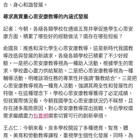
合、身心和諧發展。
尋求高質量心思安康教導的內涵式發展
記者：今朝，各級各類學校在通過五育并舉促進學生心思安
康方面，積累了哪些好的經驗做法？還存在哪些短板？
俞國良：推進和深化學生心思安康教導，這是新時代我國教
導改造與發展的新請求，各級各類學校已積累了不少好經
驗。一是把心思安康教導視為一種助人活動，根據學生的需
求，學校盡心盡力供給幫助。二是把心思安康教導視為一種
輔導活動，明確該項任務的專業性并強調“醫教結合”。三是把
心思安康教導視為一種育人活動，強調其周全性和發展性的
特徵。在這種理念下，學校心思安康教導獲得了必定成績，
但就實際情況看，今朝我國學生心思安康狀況仍不睬想，且
存在諸多風險原因，對心思安康教導提出挑戰，今后學校還
需求繼續盡力
包養網
摸索切實可行的創新舉措。
王占仁：今朝來看，良多學校開設了多種德育、智育、體
育、美育和勞動教導課程，重視學生個性化發展，同時，為