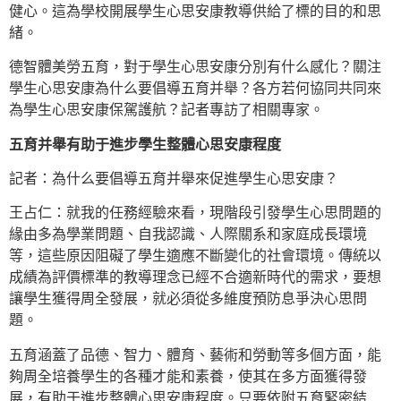
健心。這為學校開展學生心思安康教導供給了標的目的和思
緒。
德智體美勞五育，對于學生心思安康分別有什么感化？關注
學生心思安康為什么要倡導五育并舉？各方若何協同共同來
為學生心思安康保駕護航？記者專訪了相關專家。
五育并舉有助于進步學生整體心思安康程度
記者：為什么要倡導五育并舉來促進學生心思安康？
王占仁：就我的任務經驗來看，現階段引發學生心思問題的
緣由多為學業問題、自我認識、人際關系和家庭成長環境
等，這些原因阻礙了學生適應不斷變化的社會環境。傳統以
成績為評價標準的教導理念已經不合適新時代的需求，要想
讓學生獲得周全發展，就必須從多維度預防息爭決心思問
題。
五育涵蓋了品德、智力、體育、藝術和勞動等多個方面，能
夠周全培養學生的各種才能和素養，使其在多方面獲得發
展，有助于進步整體心思安康程度。只要依附五育緊密結