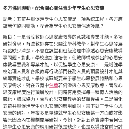
多方協同聯動，配合關心關注青少年學生心思安康
記者：五育并舉促進學生心思安康是一項系統工程。各方應
該若何協同聯動，配合為學生心思安康保駕護航？
羅良：一是晉陞教師心思安康教導的意識和專業才能。多項
研討發現，有些教師存在只關注學科教學，對學生心思發展
特點缺少清楚，不會在課堂和班級治理中滲透心思安康教導
等問題。對此，學校應加強培養，使教師構成傑出的心思安
康教導意識和專業才能，以促進學生心思安康。二是增強學
校治理人員和各級教導行政部門任務人員的頂層設計才能與
統籌實施才能。學校或區域要基于學生心思發展特點和心思
安康需求，對在五育中
包養
若何滲透心思安康教導、晉陞心
思安康程度進行頂層設計，同時有用發揮每一種育人活動的
感化，構成協力，晉陞心思安康教導的整體後果。三是深化
五育并舉促進學生心思安康的應用研討。當下對于學生心思
安康的研討，年夜多是單純就學生心思安康某一方面或許影
響原因及內在機制開展研討。今朝，針對五育實踐中若何促
進學生心思安康的應用研討很是缺少，也是以導致當前研討