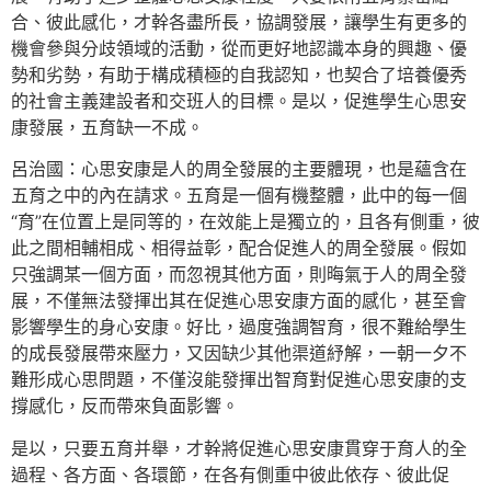
合、彼此感化，才幹各盡所長，協調發展，讓學生有更多的
機會參與分歧領域的活動，從而更好地認識本身的興趣、優
勢和劣勢，有助于構成積極的自我認知，也契合了培養優秀
的社會主義建設者和交班人的目標。是以，促進學生心思安
康發展，五育缺一不成。
呂治國：心思安康是人的周全發展的主要體現，也是蘊含在
五育之中的內在請求。五育是一個有機整體，此中的每一個
“育”在位置上是同等的，在效能上是獨立的，且各有側重，彼
此之間相輔相成、相得益彰，配合促進人的周全發展。假如
只強調某一個方面，而忽視其他方面，則晦氣于人的周全發
展，不僅無法發揮出其在促進心思安康方面的感化，甚至會
影響學生的身心安康。好比，過度強調智育，很不難給學生
的成長發展帶來壓力，又因缺少其他渠道紓解，一朝一夕不
難形成心思問題，不僅沒能發揮出智育對促進心思安康的支
撐感化，反而帶來負面影響。
是以，只要五育并舉，才幹將促進心思安康貫穿于育人的全
過程、各方面、各環節，在各有側重中彼此依存、彼此促