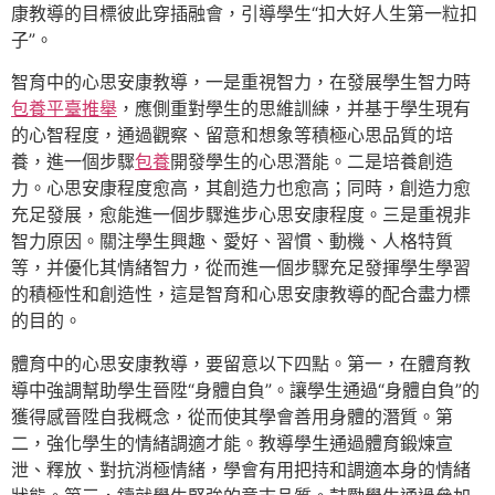
康教導的目標彼此穿插融會，引導學生“扣大好人生第一粒扣
子”。
智育中的心思安康教導，一是重視智力，在發展學生智力時
包養平臺推舉
，應側重對學生的思維訓練，并基于學生現有
的心智程度，通過觀察、留意和想象等積極心思品質的培
養，進一個步驟
包養
開發學生的心思潛能。二是培養創造
力。心思安康程度愈高，其創造力也愈高；同時，創造力愈
充足發展，愈能進一個步驟進步心思安康程度。三是重視非
智力原因。關注學生興趣、愛好、習慣、動機、人格特質
等，并優化其情緒智力，從而進一個步驟充足發揮學生學習
的積極性和創造性，這是智育和心思安康教導的配合盡力標
的目的。
體育中的心思安康教導，要留意以下四點。第一，在體育教
導中強調幫助學生晉陞“身體自負”。讓學生通過“身體自負”的
獲得感晉陞自我概念，從而使其學會善用身體的潛質。第
二，強化學生的情緒調適才能。教導學生通過體育鍛煉宣
泄、釋放、對抗消極情緒，學會有用把持和調適本身的情緒