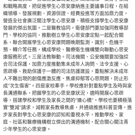
和戰略高度，把促進學生心思安康納進主要議事日程，在組
織領導、發展規劃、資源保證、經費投進等方面加鼎力度，
營造全社會廣泛關注學生心思安康、積極支撐學生心思安康
發展的傑出氛圍。二是醫教協同。衛健部門要加強同教導部
門、學校的協同，推動樹立學生心思安康定點一起配合關
系，聯合開展學生心思安康問題晚期監測、識別、危機干
預、轉介等任務，構成學校、醫療衛生機構雙向聯動心思安
康服務形式。三是法教聯動。司法機關、公安機關要加強綜
合司法保護，加鼎力度推動集未成年人詢問、法令支援、心
思疏導、救助保護于一體的司法防護建設，重點解決未成年
人不難出現的創傷應激反應、焦慮抑郁等心思問題，防止形
成“次生傷害”。四是家校牽手。學校應針對重點學生及時與家
長溝通聯系，把握學生的心思安康狀況，適時開展心思疏
導，搭建學校和學生及家長之間的“連心橋”。學校也要積極落
實“雙減”請求，減輕家長教導焦慮，并通過推進科普宣傳，進
步家長對學生心思安康的認知和重視水平，推動學校、家
庭、社區和醫療機構樹立傑出的溝通機制，配合關心關注青
少年學生的心思安康。