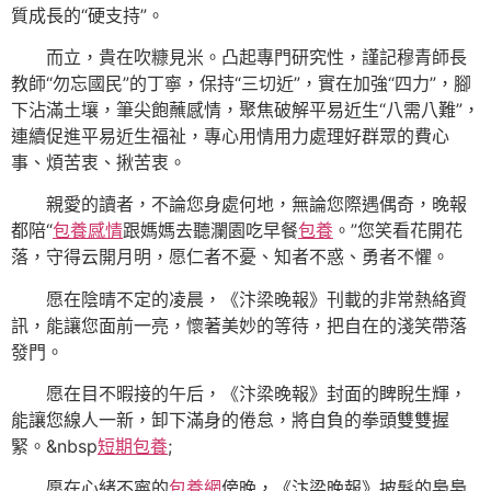
質成長的“硬支持”。
而立，貴在吹糠見米。凸起專門研究性，謹記穆青師長
教師“勿忘國民”的丁寧，保持“三切近”，實在加強“四力”，腳
下沾滿土壤，筆尖飽蘸感情，聚焦破解平易近生“八需八難”，
連續促進平易近生福祉，專心用情用力處理好群眾的費心
事、煩苦衷、揪苦衷。
親愛的讀者，不論您身處何地，無論您際遇偶奇，晚報
都陪“
包養感情
跟媽媽去聽瀾園吃早餐
包養
。”您笑看花開花
落，守得云開月明，愿仁者不憂、知者不惑、勇者不懼。
愿在陰晴不定的凌晨，《汴梁晚報》刊載的非常熱絡資
訊，能讓您面前一亮，懷著美妙的等待，把自在的淺笑帶落
發門。
愿在目不暇接的午后，《汴梁晚報》封面的睥睨生輝，
能讓您線人一新，卸下滿身的倦怠，將自負的拳頭雙雙握
緊。&nbsp
短期包養
;
愿在心緒不寧的
包養網
傍晚，《汴梁晚報》披髮的裊裊