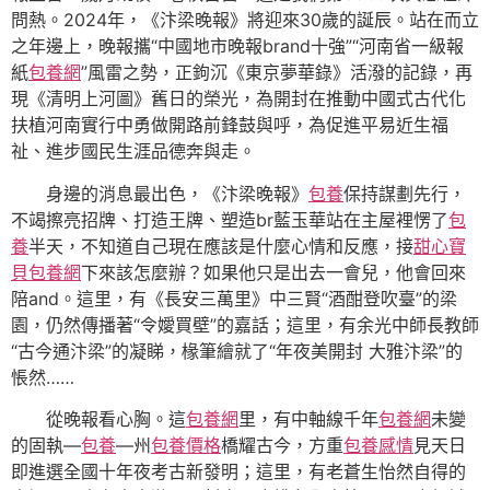
問熱。2024年，《汴梁晚報》將迎來30歲的誕辰。站在而立
之年邊上，晚報攜“中國地市晚報brand十強”“河南省一級報
紙
包養網
”風雷之勢，正鉤沉《東京夢華錄》活潑的記錄，再
現《清明上河圖》舊日的榮光，為開封在推動中國式古代化
扶植河南實行中勇做開路前鋒鼓與呼，為促進平易近生福
祉、進步國民生涯品德奔與走。
身邊的消息最出色，《汴梁晚報》
包養
保持謀劃先行，
不竭擦亮招牌、打造王牌、塑造br藍玉華站在主屋裡愣了
包
養
半天，不知道自己現在應該是什麼心情和反應，接
甜心寶
貝包養網
下來該怎麼辦？如果他只是出去一會兒，他會回來
陪and。這里，有《長安三萬里》中三賢“酒酣登吹臺”的梁
園，仍然傳播著“令嬡買壁”的嘉話；這里，有余光中師長教師
“古今通汴梁”的凝睇，椽筆繪就了“年夜美開封 大雅汴梁”的
悵然……
從晚報看心胸。這
包養網
里，有中軸線千年
包養網
未變
的固執—
包養
—州
包養價格
橋耀古今，方重
包養感情
見天日
即進選全國十年夜考古新發明；這里，有老蒼生怡然自得的