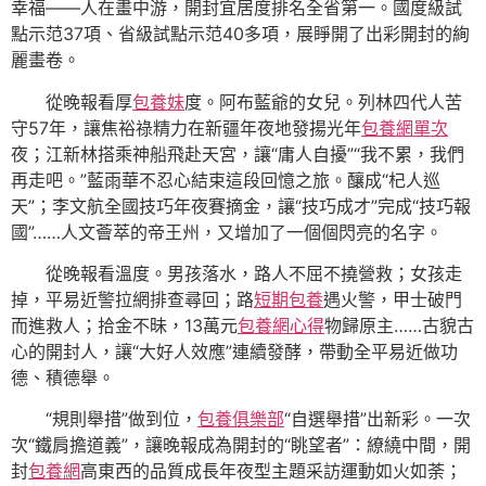
幸福——人在畫中游，開封宜居度排名全省第一。國度級試
點示范37項、省級試點示范40多項，展睜開了出彩開封的絢
麗畫卷。
從晚報看厚
包養妹
度。阿布藍爺的女兒。列林四代人苦
守57年，讓焦裕祿精力在新疆年夜地發揚光年
包養網單次
夜；江新林搭乘神船飛赴天宮，讓“庸人自擾”“我不累，我們
再走吧。”藍雨華不忍心結束這段回憶之旅。釀成“杞人巡
天”；李文航全國技巧年夜賽摘金，讓“技巧成才”完成“技巧報
國”……人文薈萃的帝王州，又增加了一個個閃亮的名字。
從晚報看溫度。男孩落水，路人不屈不撓營救；女孩走
掉，平易近警拉網排查尋回；路
短期包養
遇火警，甲士破門
而進救人；拾金不昧，13萬元
包養網心得
物歸原主……古貌古
心的開封人，讓“大好人效應”連續發酵，帶動全平易近做功
德、積德舉。
“規則舉措”做到位，
包養俱樂部
“自選舉措”出新彩。一次
次“鐵肩擔道義”，讓晚報成為開封的“眺望者”：繚繞中間，開
封
包養網
高東西的品質成長年夜型主題采訪運動如火如荼；