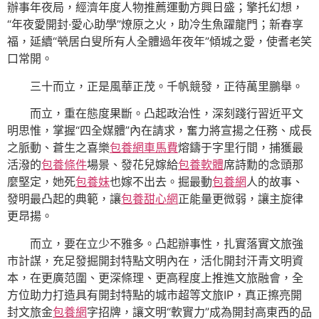
辦事年夜局，經濟年度人物推薦運動方興日盛；擎托幻想，
“年夜愛開封·愛心助學”燎原之火，助冷生魚躍龍門；新春享
福，延續“煢居白叟所有人全體過年夜年”傾城之愛，使耆老笑
口常開。
三十而立，正是風華正茂。千帆競發，正待萬里鵬舉。
而立，重在態度果斷。凸起政治性，深刻踐行習近平文
明思惟，掌握“四全媒體”內在請求，奮力將宣揚之任務、成長
之脈動、蒼生之喜樂
包養網車馬費
熔鑄于字里行間，捕獲最
活潑的
包養條件
場景、發花兒嫁給
包養軟體
席詩勳的念頭那
麼堅定，她死
包養妹
也嫁不出去。掘最動
包養網
人的故事、
發明最凸起的典範，讓
包養甜心網
正能量更微弱，讓主旋律
更昂揚。
而立，要在立少不雅多。凸起辦事性，扎實落實文旅強
市計謀，充足發掘開封特點文明內在，活化開封汗青文明資
本，在更廣范圍、更深條理、更高程度上推進文旅融會，全
方位助力打造具有開封特點的城市超等文旅IP，真正擦亮開
封文旅金
包養網
字招牌，讓文明“軟實力”成為開封高東西的品