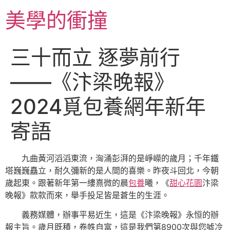
跳
美學的衝撞
至
主
要
三十而立 逐夢前行 ​
內
容
——《汴梁晚報》
2024覓包養網年新年
寄語
九曲黃河滔滔東流，洶涌彭湃的是崢嶸的歲月；千年鐵
塔巍巍矗立，耐久彌新的是人間的喜樂。昨夜斗回北，今朝
歲起東。跟著新年第一縷熹微的晨
包養
曦，《
甜心花園
汴梁
晚報》款款而來，舉手投足皆是蒼生的生涯。
義務媒體，辦事平易近生，這是《汴梁晚報》永恒的辦
報主旨。歲月既積，卷帙自富，這是我們第8900次與您噓冷