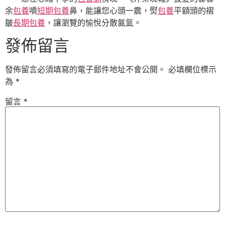
余
包養
噴
短期包養
鼻，能讓您心頭一震，熨
包養
平額頭的褶
皺
長期包養
，讓瀏覽的愉悅分散氤氳。
發佈留言
發佈留言必須填寫的電子郵件地址不會公開。
必填欄位標示
為
*
留言
*