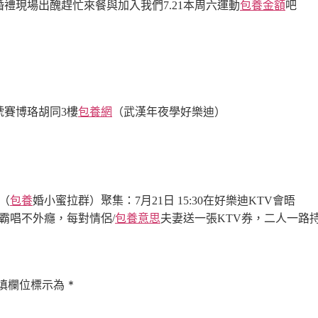
婚禮現場出醜
趕忙來餐與加入我們7.21本周六運動
包養金額
吧
包養網
9號賽博珞胡同3樓
（武漢年夜學好樂迪）
0（
包養
婚小蜜拉群）
聚集：7月21日 15:30在好樂迪KTV會晤
霸唱不外癮，
每對情侶/
包養意思
夫妻送一張KTV券，二人一路
填欄位標示為
*