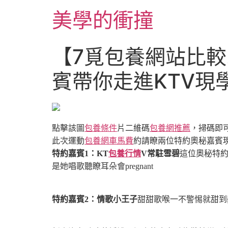
跳
美學的衝撞
至
主
要
【7覓包養網站比較
內
容
賓帶你走進KTV現
點擊該圖
包養條件
片二維碼
包養網推薦
，掃碼即
此次運動
包養網車馬費
約請瞭兩位特約奧秘嘉賓
特約嘉賓1：KT
包養行情
V常駐雪碧
這位奧秘特
是她唱歌
聽瞭耳朵會pregnant
特約嘉賓2：情歌小王子
甜甜歌喉
一不警惕就甜到