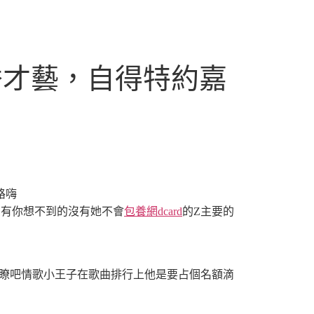
秀才藝，自得特約嘉
路嗨
隻有你想不到的
沒有她不會
包養網dcard
的
Z主要的
瞭吧
情歌小王子在歌曲排行上
他是要占個名額滴