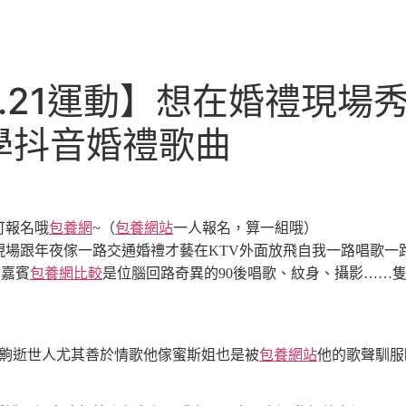
.21運動】想在婚禮現場
學抖音婚禮歌曲
可報名哦
包養網
~
（
包養網站
一人報名，算一組哦）
現場跟年夜傢一路交通婚禮才藝
在KTV外面放飛自我
一路唱歌一
包養網比較
約嘉賓
是位腦回路奇異的90後
唱歌、紋身、攝影……
齁逝世人
尤其善於情歌
他傢蜜斯姐也是被
包養網站
他的歌聲馴服