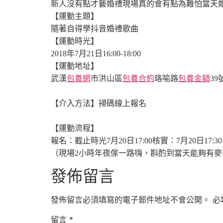
新人沒有點才藝
婚禮現場真的會有點為難
怕當天
【運動主題】
隨著自得學抖音婚禮歌曲
【運動時光】
2018年7月21日
16:00-18:00
【運動地址】
武漢
包養網
市洪山區
包養合約
珞喻路
包養金額
3
【介入方法】
掃碼線上報名
【運動流程】
報名：截止時光7月20日17:00
核實：7月20日17:3
（
現場2小時年夜傢一路嗨，斟酌到當天能夠有麥
發佈留言
發佈留言必須填寫的電子郵件地址不會公開。
必
留言
*